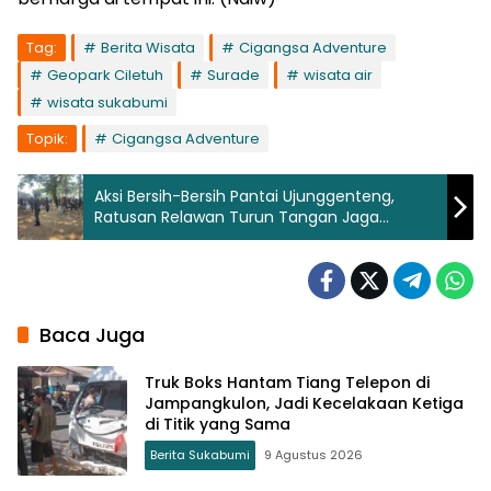
Tag:
Berita Wisata
Cigangsa Adventure
Geopark Ciletuh
Surade
wisata air
wisata sukabumi
Topik:
Cigangsa Adventure
Aksi Bersih-Bersih Pantai Ujunggenteng,
Ratusan Relawan Turun Tangan Jaga
Kelestarian Alam
Baca Juga
Truk Boks Hantam Tiang Telepon di
Jampangkulon, Jadi Kecelakaan Ketiga
di Titik yang Sama
Berita Sukabumi
9 Agustus 2026