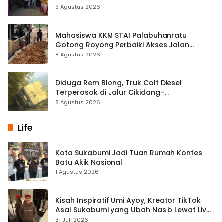
9 Agustus 2026
Mahasiswa KKM STAI Palabuhanratu
Gotong Royong Perbaiki Akses Jalan
Majelis Ta’lim di Sagaranten
8 Agustus 2026
Diduga Rem Blong, Truk Colt Diesel
Terperosok di Jalur Cikidang–
Palabuhanratu
8 Agustus 2026
Life
Kota Sukabumi Jadi Tuan Rumah Kontes
Batu Akik Nasional
1 Agustus 2026
Kisah Inspiratif Umi Ayoy, Kreator TikTok
Asal Sukabumi yang Ubah Nasib Lewat Live
Streaming
31 Juli 2026