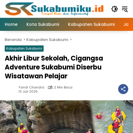
Langsung
ke
konten
Home
Kota Sukabumi
Kabupaten Sukabumi
Jaw
Beranda
Kabupaten Sukabumi
Kabupaten Sukabumi
Akhir Libur Sekolah, Cigangsa
Adventure Sukabumi Diserbu
Wisatawan Pelajar
Yandi Chandra
2 Min Baca
13 Juli 2025