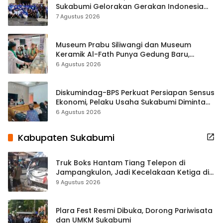
Sukabumi Gelorakan Gerakan Indonesia
ASRI Lewat Aksi Bersih Masjid Agung
7 Agustus 2026
Museum Prabu Siliwangi dan Museum
Keramik Al-Fath Punya Gedung Baru,
Hampir 500 Koleksi Dipisahkan
6 Agustus 2026
Diskumindag-BPS Perkuat Persiapan Sensus
Ekonomi, Pelaku Usaha Sukabumi Diminta
Terbuka Beri Data
6 Agustus 2026
Kabupaten Sukabumi
Truk Boks Hantam Tiang Telepon di
Jampangkulon, Jadi Kecelakaan Ketiga di
Titik yang Sama
9 Agustus 2026
Plara Fest Resmi Dibuka, Dorong Pariwisata
dan UMKM Sukabumi