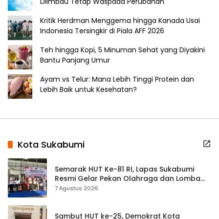
Diimbau Tetap Waspada Perubahan
Kritik Herdman Menggema hingga Kanada Usai
Indonesia Tersingkir di Piala AFF 2026
Teh hingga Kopi, 5 Minuman Sehat yang Diyakini
Bantu Panjang Umur
Ayam vs Telur: Mana Lebih Tinggi Protein dan
Lebih Baik untuk Kesehatan?
Kota Sukabumi
Semarak HUT Ke-81 RI, Lapas Sukabumi
Resmi Gelar Pekan Olahraga dan Lomba
Tradisional
7 Agustus 2026
Sambut HUT ke-25, Demokrat Kota