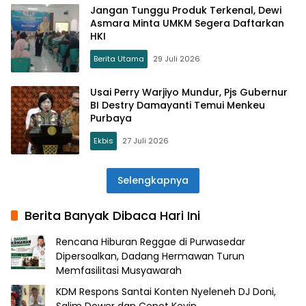
Jangan Tunggu Produk Terkenal, Dewi
Asmara Minta UMKM Segera Daftarkan
HKI
Berita Utama
29 Juli 2026
Usai Perry Warjiyo Mundur, Pjs Gubernur
BI Destry Damayanti Temui Menkeu
Purbaya
Ekbis
27 Juli 2026
Selengkapnya
Berita Banyak Dibaca Hari Ini
Rencana Hiburan Reggae di Purwasedar
Dipersoalkan, Dadang Hermawan Turun
Memfasilitasi Musyawarah
KDM Respons Santai Konten Nyeleneh DJ Doni,
Salim Dower dan Cepot Kevin