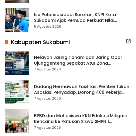
Isu Polarisasi Jadi Sorotan, KNPI Kota
Sukabumi Ajak Pemuda Perkuat Nilai
Kebangsaan
5 Agustus 2026
Kabupaten Sukabumi
Nelayan Jaring Tanam dan Jaring Obor
Ujunggenteng Sepakat Atur Zona
Penangkapan
7 Agustus 2026
Dadang Hermawan Fasilitasi Pembentukan
Asosiasi Penyadap, Dorong 400 Pekerja
Dapat Perlindungan BPJS
7 Agustus 2026
BPBD dan Mahasiswa KKN Edukasi Mitigasi
Bencana ke Ratusan Siswa SMPN 1
Simpenan
7 Agustus 2026