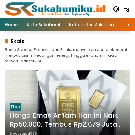
Langsung
ke
konten
Home
Kota Sukabumi
Kabupaten Sukabumi
Jaw
Ekbis
Berita Seputar Ekonomi dan Bisnis, menyajikan berita ekonomi
meliputi bisnis, keuangan, energi, hingga ekonomi makro
terbaru dan terkini
Ekbis
Harga Emas Antam Hari Ini Naik
Rp50.000, Tembus Rp2,679 Juta
per Gram
6 Agustus 2026