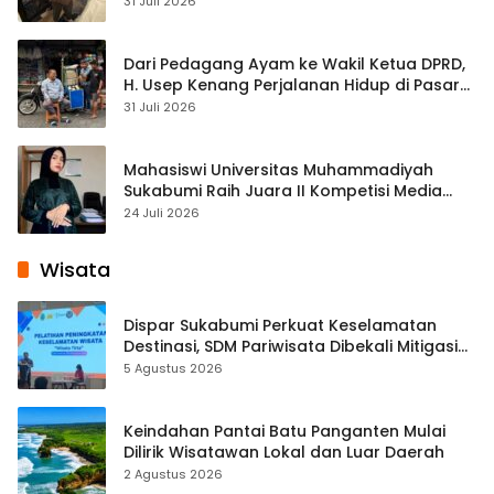
Streaming
31 Juli 2026
Dari Pedagang Ayam ke Wakil Ketua DPRD,
H. Usep Kenang Perjalanan Hidup di Pasar
Cisaat
31 Juli 2026
Mahasiswi Universitas Muhammadiyah
Sukabumi Raih Juara II Kompetisi Media
Pembelajaran Digital Tingkat Internasional
24 Juli 2026
Wisata
Dispar Sukabumi Perkuat Keselamatan
Destinasi, SDM Pariwisata Dibekali Mitigasi
hingga Teknik Evakuasi
5 Agustus 2026
Keindahan Pantai Batu Panganten Mulai
Dilirik Wisatawan Lokal dan Luar Daerah
2 Agustus 2026