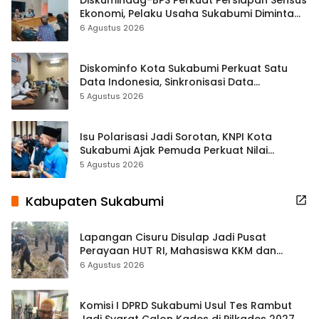
Diskumindag-BPS Perkuat Persiapan Sensus
Ekonomi, Pelaku Usaha Sukabumi Diminta
Terbuka Beri Data
6 Agustus 2026
Diskominfo Kota Sukabumi Perkuat Satu
Data Indonesia, Sinkronisasi Data
Kewilayahan Dikebut
5 Agustus 2026
Isu Polarisasi Jadi Sorotan, KNPI Kota
Sukabumi Ajak Pemuda Perkuat Nilai
Kebangsaan
5 Agustus 2026
Kabupaten Sukabumi
Lapangan Cisuru Disulap Jadi Pusat
Perayaan HUT RI, Mahasiswa KKM dan
Warga Satukan Tenaga
6 Agustus 2026
Komisi I DPRD Sukabumi Usul Tes Rambut