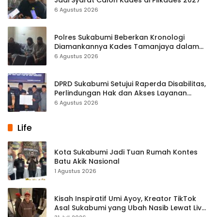
Jadi Syarat Calon Kades di Pilkades 2027
6 Agustus 2026
Polres Sukabumi Beberkan Kronologi
Diamankannya Kades Tamanjaya dalam
Kasus Sabu
6 Agustus 2026
DPRD Sukabumi Setujui Raperda Disabilitas,
Perlindungan Hak dan Akses Layanan
Diperkuat
6 Agustus 2026
Life
Kota Sukabumi Jadi Tuan Rumah Kontes
Batu Akik Nasional
1 Agustus 2026
Kisah Inspiratif Umi Ayoy, Kreator TikTok
Asal Sukabumi yang Ubah Nasib Lewat Live