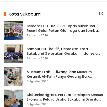
Kota Sukabumi
Semarak HUT Ke-81 RI, Lapas Sukabumi
Resmi Gelar Pekan Olahraga dan Lomba
Tradisional
7 Agustus 2026
Sambut HUT ke-25, Demokrat Kota
Sukabumi Gelorakan Gerakan Indonesia
ASRI Lewat Aksi Bersih Masjid Agung
7 Agustus 2026
Museum Prabu Siliwangi dan Museum
Keramik Al-Fath Punya Gedung Baru,
Hampir 500 Koleksi Dipisahkan
6 Agustus 2026
Diskumindag-BPS Perkuat Persiapan Sensus
Ekonomi, Pelaku Usaha Sukabumi Diminta
Terbuka Beri Data
6 Agustus 2026