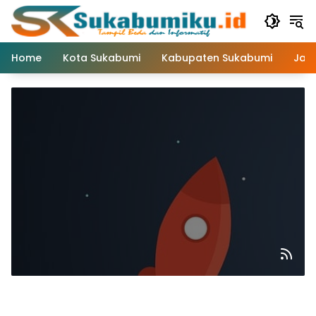
Langsung
ke
konten
Home
Kota Sukabumi
Kabupaten Sukabumi
Jaw