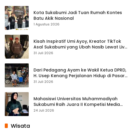
Kota Sukabumi Jadi Tuan Rumah Kontes
Batu Akik Nasional
1 Agustus 2026
Kisah Inspiratif Umi Ayoy, Kreator TikTok
Asal Sukabumi yang Ubah Nasib Lewat Live
Streaming
31 Juli 2026
Dari Pedagang Ayam ke Wakil Ketua DPRD,
H. Usep Kenang Perjalanan Hidup di Pasar
Cisaat
31 Juli 2026
Mahasiswi Universitas Muhammadiyah
Sukabumi Raih Juara II Kompetisi Media
Pembelajaran Digital Tingkat Internasional
24 Juli 2026
Wisata