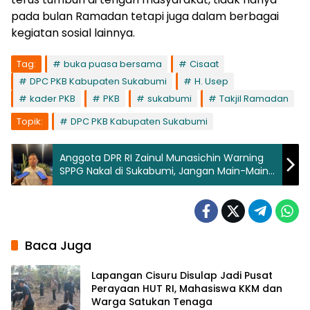
pada bulan Ramadan tetapi juga dalam berbagai
kegiatan sosial lainnya.
Tag:
buka puasa bersama
Cisaat
DPC PKB Kabupaten Sukabumi
H. Usep
kader PKB
PKB
sukabumi
Takjil Ramadan
Topik:
DPC PKB Kabupaten Sukabumi
Anggota DPR RI Zainul Munasichin Warning
SPPG Nakal di Sukabumi, Jangan Main-Main
dengan Program MBG
Baca Juga
Lapangan Cisuru Disulap Jadi Pusat
Perayaan HUT RI, Mahasiswa KKM dan
Warga Satukan Tenaga