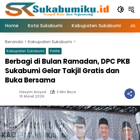
Langsung
ke
konten
Home
Kota Sukabumi
Kabupaten Sukabumi
Jaw
Beranda
Kabupaten Sukabumi
Kabupaten Sukabumi
Politik
Berbagi di Bulan Ramadan, DPC PKB
Sukabumi Gelar Takjil Gratis dan
Buka Bersama
Hasyim Arsyad
2 Min Baca
15 Maret 2026