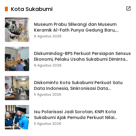
Kota Sukabumi
Museum Prabu Siliwangi dan Museum
Keramik Al-Fath Punya Gedung Baru,
Hampir 500 Koleksi Dipisahkan
6 Agustus 2026
Diskumindag-BPS Perkuat Persiapan Sensus
Ekonomi, Pelaku Usaha Sukabumi Diminta
Terbuka Beri Data
6 Agustus 2026
Diskominfo Kota Sukabumi Perkuat Satu
Data Indonesia, Sinkronisasi Data
Kewilayahan Dikebut
5 Agustus 2026
Isu Polarisasi Jadi Sorotan, KNPI Kota
Sukabumi Ajak Pemuda Perkuat Nilai
Kebangsaan
5 Agustus 2026