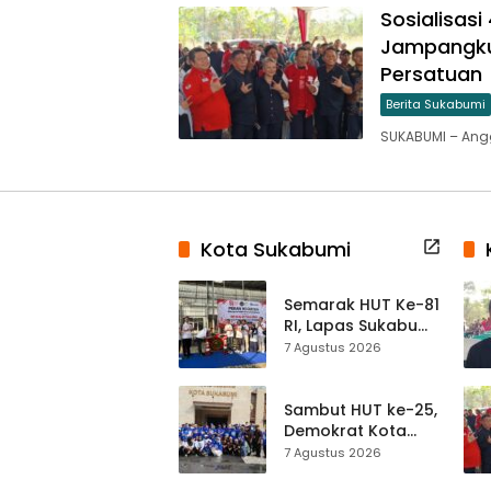
Sosialisasi
Jampangkul
Persatuan
Berita Sukabumi
SUKABUMI – Anggo
Kota Sukabumi
Semarak HUT Ke-81
RI, Lapas Sukabumi
Resmi Gelar Pekan
7 Agustus 2026
Olahraga dan
Lomba Tradisional
Sambut HUT ke-25,
Demokrat Kota
Sukabumi
7 Agustus 2026
Gelorakan