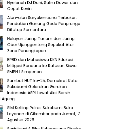
Nyeleneh DJ Doni, Salim Dower dan
Cepot Kevin
Alun-alun Suryakencana Terbakar,
Pendakian Gunung Gede Pangrango
Ditutup Sementara
Nelayan Jaring Tanam dan Jaring
Obor Ujunggenteng Sepakat Atur
Zona Penangkapan
BPBD dan Mahasiswa KKN Edukasi
Mitigasi Bencana ke Ratusan Siswa
SMPN 1 Simpenan
Sambut HUT ke-25, Demokrat Kota
Sukabumi Gelorakan Gerakan
Indonesia ASRI Lewat Aksi Bersih
d Agung
SIM Keliling Polres Sukabumi Buka
Layanan di Cikembar pada Jumat, 7
Agustus 2026
Sosialisasi 4 Pilar Kebangsaan Digelar