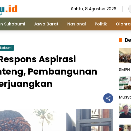
Sabtu, 8 Agustus 2026
n Sukabumi
Jawa Barat
Nasional
Politik
Olahr
Be
ukabumi
Respons Aspirasi
nteng, Pembangunan
SMPN 
perjuangkan
Musy