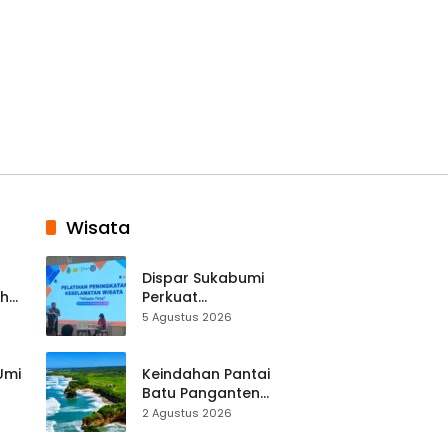
Wisata
Dispar Sukabumi
ah
Perkuat
k
Keselamatan
5 Agustus 2026
Destinasi, SDM
Pariwisata Dibekali
Mitigasi hingga
 Umi
Keindahan Pantai
Teknik Evakuasi
Batu Panganten
Mulai Dilirik
2 Agustus 2026
Wisatawan Lokal