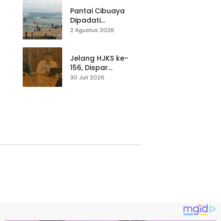
at
dan Luar Daerah
Pantai Cibuaya
Dipadati
Wisatawan,
2 Agustus 2026
Balawista Ingatkan
p di
Pengunjung Tetap
Waspada
Jelang HJKS ke-
156, Dispar
Kabupaten
30 Juli 2026
Sukabumi Perkuat
si
Promosi Wisata
Lewat Publikasi
Digital