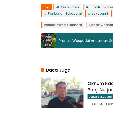
Tag:
Asep Japar
Bupati Sukab
Perikanan Sukabumi
sukabumi
Penulis: Yandi Chandra
Editor: Chand
Prancis Waspadai Ancaman Sen
Baca Juga
Oknum Kade
Paoji Nurj
Berita Sukabumi
SUKABUMI – Di