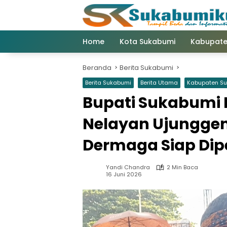
Langsung
ke
konten
Home
Kota Sukabumi
Kabupate
Beranda
Berita Sukabumi
Berita Sukabumi
Berita Utama
Kabupaten S
Bupati Sukabumi 
Nelayan Ujungge
Dermaga Siap Di
Yandi Chandra
2 Min Baca
16 Juni 2026