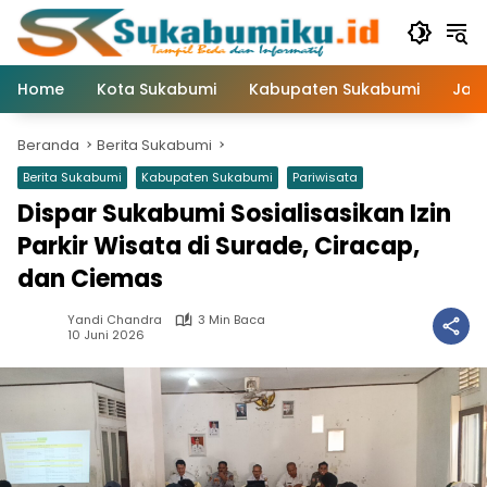
Langsung
ke
konten
Home
Kota Sukabumi
Kabupaten Sukabumi
Jaw
Beranda
Berita Sukabumi
Berita Sukabumi
Kabupaten Sukabumi
Pariwisata
Dispar Sukabumi Sosialisasikan Izin
Parkir Wisata di Surade, Ciracap,
dan Ciemas
Yandi Chandra
3 Min Baca
10 Juni 2026