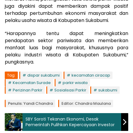
juga diyakini dapat memberikan dampak positif
terhadap pertumbuhan ekonomi masyarakat dan
pelaku usaha wisata di Kabupaten Sukabumi.
“Harapannya tentu dapat meningkatkan
pendapatan sektor pariwisata dan memberikan
manfaat luas bagi masyarakat, khususnya para
pelaku industri wisata di Kabupaten Sukabumi,”
pungkasnya.
Tag:
dispar sukabumi
kecamatan ciracap
Kecamatan Surade
parkir wisata
Perizinan Parkir
Sosialisasi Parkir
sukabumi
Penulis: Yandi Chandra
Editor: Chandra Maulana
SBY Soroti Tekanan Ekonomi, Desak
Pemerintah Pulihkan Kepercayaan Investor