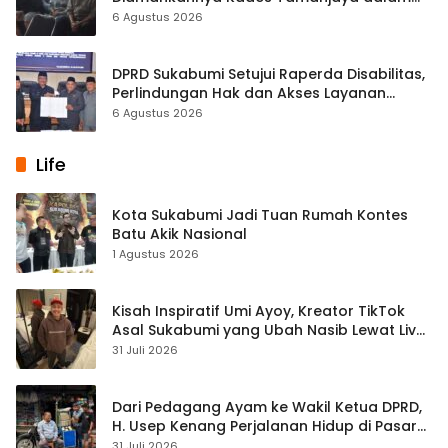
Kasus Sabu
6 Agustus 2026
DPRD Sukabumi Setujui Raperda Disabilitas,
Perlindungan Hak dan Akses Layanan
Diperkuat
6 Agustus 2026
Life
Kota Sukabumi Jadi Tuan Rumah Kontes
Batu Akik Nasional
1 Agustus 2026
Kisah Inspiratif Umi Ayoy, Kreator TikTok
Asal Sukabumi yang Ubah Nasib Lewat Live
Streaming
31 Juli 2026
Dari Pedagang Ayam ke Wakil Ketua DPRD,
H. Usep Kenang Perjalanan Hidup di Pasar
Cisaat
31 Juli 2026