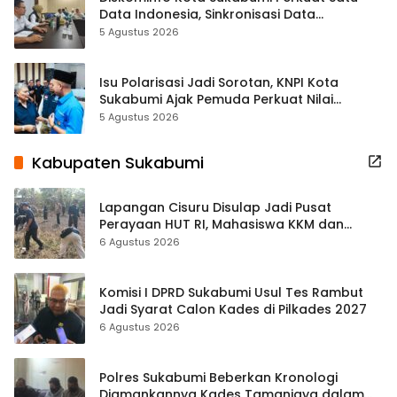
Data Indonesia, Sinkronisasi Data
Kewilayahan Dikebut
5 Agustus 2026
Isu Polarisasi Jadi Sorotan, KNPI Kota
Sukabumi Ajak Pemuda Perkuat Nilai
Kebangsaan
5 Agustus 2026
Kabupaten Sukabumi
Lapangan Cisuru Disulap Jadi Pusat
Perayaan HUT RI, Mahasiswa KKM dan
Warga Satukan Tenaga
6 Agustus 2026
Komisi I DPRD Sukabumi Usul Tes Rambut
Jadi Syarat Calon Kades di Pilkades 2027
6 Agustus 2026
Polres Sukabumi Beberkan Kronologi
Diamankannya Kades Tamanjaya dalam