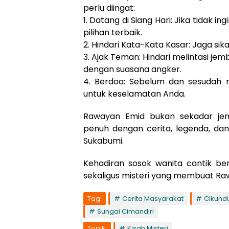
perlu diingat:
1. Datang di Siang Hari: Jika tidak 
pilihan terbaik.
2. Hindari Kata-Kata Kasar: Jaga si
3. Ajak Teman: Hindari melintasi jem
dengan suasana angker.
4. Berdoa: Sebelum dan sesudah m
untuk keselamatan Anda.
Rawayan Emid bukan sekadar jem
penuh dengan cerita, legenda, dan
Sukabumi.
Kehadiran sosok wanita cantik be
sekaligus misteri yang membuat Raw
Tag:
Cerita Masyarakat
Cikund
Sungai Cimandiri
Topik:
Kisah Misteri