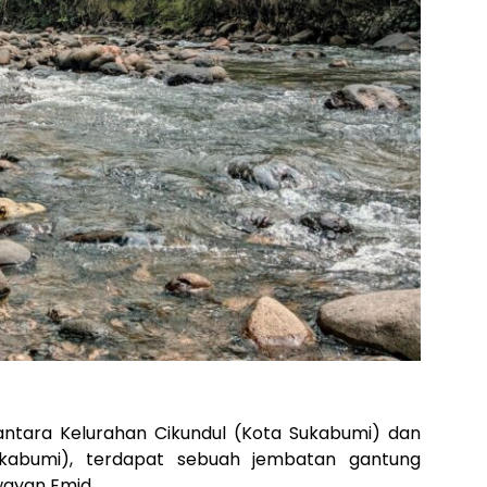
ntara Kelurahan Cikundul (Kota Sukabumi) dan
kabumi), terdapat sebuah jembatan gantung
wayan Emid.