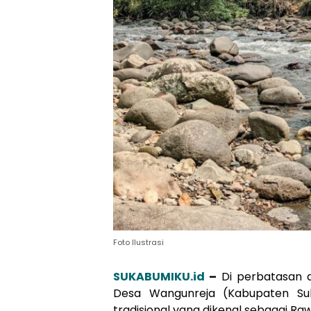
Foto Ilustrasi
SUKABUMIKU.id
–
Di perbatasan a
Desa Wangunreja (Kabupaten Su
tradisional yang dikenal sebagai Ra