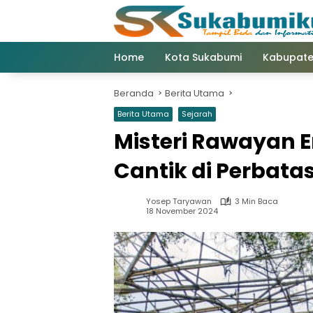
Langsung
ke
konten
Home
Kota Sukabumi
Kabupate
Beranda
Berita Utama
Berita Utama
Sejarah
Misteri Rawayan E
Cantik di Perbat
Yosep Taryawan
3 Min Baca
18 November 2024