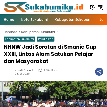
Langsung
ke
konten
Home
Kota Sukabumi
Kabupaten Sukabumi
Jaw
Beranda
Kabupaten Sukabumi
Kabupaten Sukabumi
Pendidikan
NHNW Jadi Sorotan di Smanic Cup
XXIII, Lintas Alam Satukan Pelajar
dan Masyarakat
Yandi Chandra
2 Min Baca
2 Mei 2026