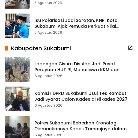
Kewilayahan Dikebut
5 Agustus 2026
Isu Polarisasi Jadi Sorotan, KNPI Kota
Sukabumi Ajak Pemuda Perkuat Nilai
Kebangsaan
5 Agustus 2026
Kabupaten Sukabumi
Lapangan Cisuru Disulap Jadi Pusat
Perayaan HUT RI, Mahasiswa KKM dan
Warga Satukan Tenaga
6 Agustus 2026
Komisi I DPRD Sukabumi Usul Tes Rambut
Jadi Syarat Calon Kades di Pilkades 2027
6 Agustus 2026
Polres Sukabumi Beberkan Kronologi
Diamankannya Kades Tamanjaya dalam
Kasus Sabu
6 Agustus 2026