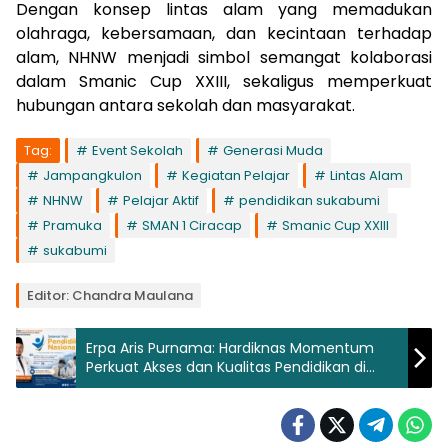
Dengan konsep lintas alam yang memadukan
olahraga, kebersamaan, dan kecintaan terhadap
alam, NHNW menjadi simbol semangat kolaborasi
dalam Smanic Cup XXIII, sekaligus memperkuat
hubungan antara sekolah dan masyarakat.
Tag:
Event Sekolah
Generasi Muda
Jampangkulon
Kegiatan Pelajar
Lintas Alam
NHNW
Pelajar Aktif
pendidikan sukabumi
Pramuka
SMAN 1 Ciracap
Smanic Cup XXIII
sukabumi
Editor: Chandra Maulana
Erpa Aris Purnama: Hardiknas Momentum
Perkuat Akses dan Kualitas Pendidikan di
Sukabumi