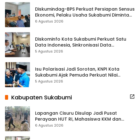
Diskumindag-BPS Perkuat Persiapan Sensus
Ekonomi, Pelaku Usaha Sukabumi Diminta
Terbuka Beri Data
6 Agustus 2026
Diskominfo Kota Sukabumi Perkuat Satu
Data Indonesia, Sinkronisasi Data
Kewilayahan Dikebut
5 Agustus 2026
Isu Polarisasi Jadi Sorotan, KNPI Kota
Sukabumi Ajak Pemuda Perkuat Nilai
Kebangsaan
5 Agustus 2026
Kabupaten Sukabumi
Lapangan Cisuru Disulap Jadi Pusat
Perayaan HUT RI, Mahasiswa KKM dan
Warga Satukan Tenaga
6 Agustus 2026