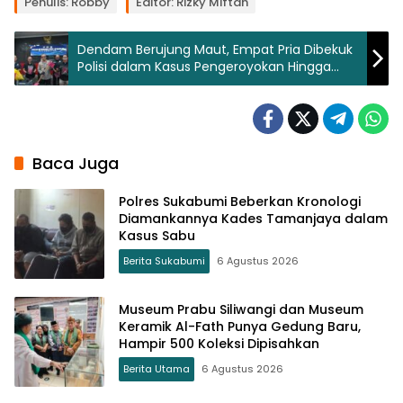
Penulis: Robby
Editor: Rizky Miftah
Dendam Berujung Maut, Empat Pria Dibekuk
Polisi dalam Kasus Pengeroyokan Hingga
Tewas di Sukaraja
Baca Juga
Polres Sukabumi Beberkan Kronologi
Diamankannya Kades Tamanjaya dalam
Kasus Sabu
Berita Sukabumi
6 Agustus 2026
Museum Prabu Siliwangi dan Museum
Keramik Al-Fath Punya Gedung Baru,
Hampir 500 Koleksi Dipisahkan
Berita Utama
6 Agustus 2026