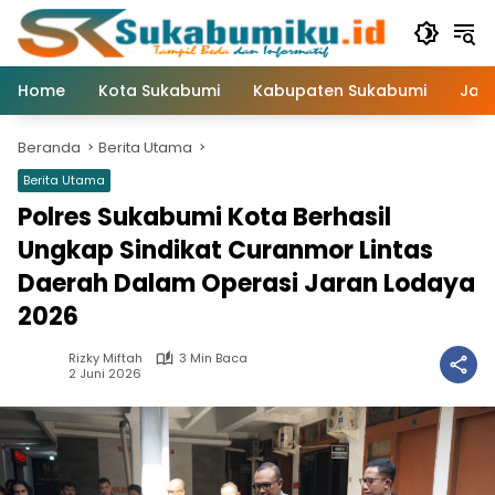
Langsung
ke
konten
Home
Kota Sukabumi
Kabupaten Sukabumi
Jaw
Beranda
Berita Utama
Berita Utama
Polres Sukabumi Kota Berhasil
Ungkap Sindikat Curanmor Lintas
Daerah Dalam Operasi Jaran Lodaya
2026
Rizky Miftah
3 Min Baca
2 Juni 2026