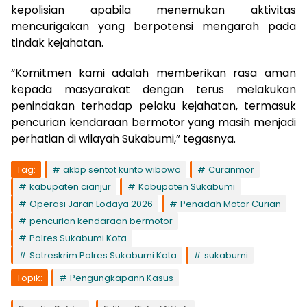
kepolisian apabila menemukan aktivitas
mencurigakan yang berpotensi mengarah pada
tindak kejahatan.
“Komitmen kami adalah memberikan rasa aman
kepada masyarakat dengan terus melakukan
penindakan terhadap pelaku kejahatan, termasuk
pencurian kendaraan bermotor yang masih menjadi
perhatian di wilayah Sukabumi,” tegasnya.
Tag:
akbp sentot kunto wibowo
Curanmor
kabupaten cianjur
Kabupaten Sukabumi
Operasi Jaran Lodaya 2026
Penadah Motor Curian
pencurian kendaraan bermotor
Polres Sukabumi Kota
Satreskrim Polres Sukabumi Kota
sukabumi
Topik:
Pengungkapann Kasus