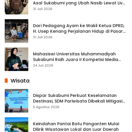
Asal Sukabumi yang Ubah Nasib Lewat Live
Streaming
31 Juli 2026
Dari Pedagang Ayam ke Wakil Ketua DPRD,
H. Usep Kenang Perjalanan Hidup di Pasar
Cisaat
31 Juli 2026
Mahasiswi Universitas Muhammadiyah
Sukabumi Raih Juara II Kompetisi Media
Pembelajaran Digital Tingkat Internasional
24 Juli 2026
Wisata
Dispar Sukabumi Perkuat Keselamatan
Destinasi, SDM Pariwisata Dibekali Mitigasi
hingga Teknik Evakuasi
5 Agustus 2026
Keindahan Pantai Batu Panganten Mulai
Dilirik Wisatawan Lokal dan Luar Daerah