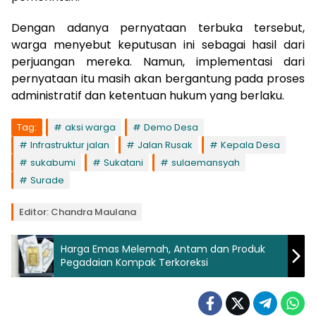
Dengan adanya pernyataan terbuka tersebut,
warga menyebut keputusan ini sebagai hasil dari
perjuangan mereka. Namun, implementasi dari
pernyataan itu masih akan bergantung pada proses
administratif dan ketentuan hukum yang berlaku.
Tag:
aksi warga
Demo Desa
Infrastruktur jalan
Jalan Rusak
Kepala Desa
sukabumi
Sukatani
sulaemansyah
Surade
Editor: Chandra Maulana
Harga Emas Melemah, Antam dan Produk
Pegadaian Kompak Terkoreksi