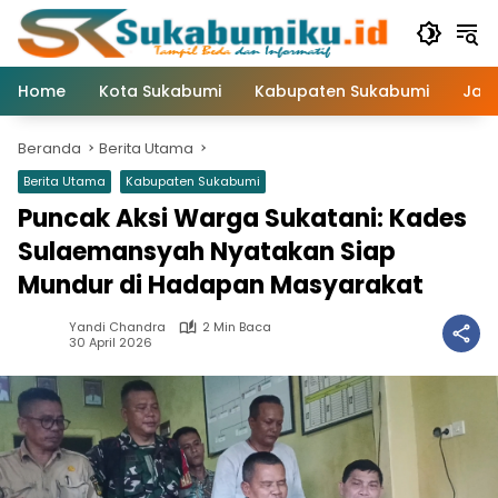
Langsung
ke
konten
Home
Kota Sukabumi
Kabupaten Sukabumi
Jaw
Beranda
Berita Utama
Berita Utama
Kabupaten Sukabumi
Puncak Aksi Warga Sukatani: Kades
Sulaemansyah Nyatakan Siap
Mundur di Hadapan Masyarakat
Yandi Chandra
2 Min Baca
30 April 2026