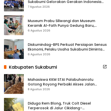
Sukabumi Gelorakan Gerakan Indonesia
ASRI Lewat Aksi Bersih Masjid Agung
7 Agustus 2026
Museum Prabu Siliwangi dan Museum
Keramik Al-Fath Punya Gedung Baru,
Hampir 500 Koleksi Dipisahkan
6 Agustus 2026
Diskumindag-BPS Perkuat Persiapan Sensus
Ekonomi, Pelaku Usaha Sukabumi Diminta
Terbuka Beri Data
6 Agustus 2026
Kabupaten Sukabumi
Mahasiswa KKM STAI Palabuhanratu
Gotong Royong Perbaiki Akses Jalan
Majelis Ta’lim di Sagaranten
8 Agustus 2026
Diduga Rem Blong, Truk Colt Diesel
Terperosok di Jalur Cikidang–