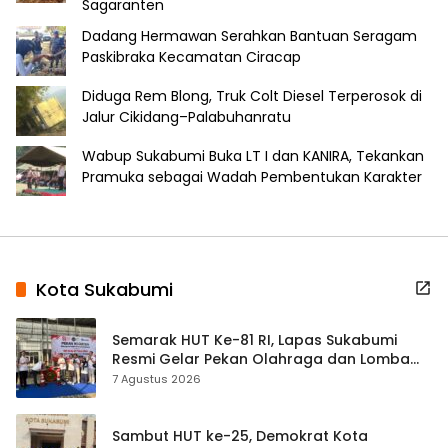
Sagaranten
Dadang Hermawan Serahkan Bantuan Seragam
Paskibraka Kecamatan Ciracap
Diduga Rem Blong, Truk Colt Diesel Terperosok di
Jalur Cikidang–Palabuhanratu
Wabup Sukabumi Buka LT I dan KANIRA, Tekankan
Pramuka sebagai Wadah Pembentukan Karakter
Kota Sukabumi
Semarak HUT Ke-81 RI, Lapas Sukabumi
Resmi Gelar Pekan Olahraga dan Lomba
Tradisional
7 Agustus 2026
Sambut HUT ke-25, Demokrat Kota