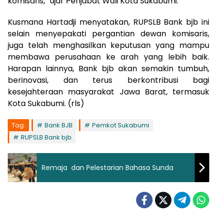
komisaris,” ujar Penjabat Wali Kota Sukabumi.
Kusmana Hartadji menyatakan, RUPSLB Bank bjb ini
selain menyepakati pergantian dewan komisaris,
juga telah menghasilkan keputusan yang mampu
membawa perusahaan ke arah yang lebih baik.
Harapan lainnya, Bank bjb akan semakin tumbuh,
berinovasi, dan terus berkontribusi bagi
kesejahteraan masyarakat Jawa Barat, termasuk
Kota Sukabumi. (rls)
Tag:
Bank BJB
Pemkot Sukabumi
RUPSLB Bank bjb
Remaja dan Pelestarian Bahasa Sunda