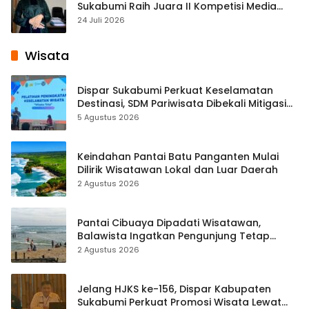
Sukabumi Raih Juara II Kompetisi Media
Pembelajaran Digital Tingkat Internasional
24 Juli 2026
Wisata
Dispar Sukabumi Perkuat Keselamatan
Destinasi, SDM Pariwisata Dibekali Mitigasi
hingga Teknik Evakuasi
5 Agustus 2026
Keindahan Pantai Batu Panganten Mulai
Dilirik Wisatawan Lokal dan Luar Daerah
2 Agustus 2026
Pantai Cibuaya Dipadati Wisatawan,
Balawista Ingatkan Pengunjung Tetap
Waspada
2 Agustus 2026
Jelang HJKS ke-156, Dispar Kabupaten
Sukabumi Perkuat Promosi Wisata Lewat