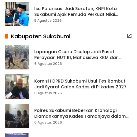
Isu Polarisasi Jadi Sorotan, KNPI Kota
Sukabumi Ajak Pemuda Perkuat Nilai
Kebangsaan
5 Agustus 2026
Kabupaten Sukabumi
Lapangan Cisuru Disulap Jadi Pusat
Perayaan HUT RI, Mahasiswa KKM dan
Warga Satukan Tenaga
6 Agustus 2026
Komisi I DPRD Sukabumi Usul Tes Rambut
Jadi Syarat Calon Kades di Pilkades 2027
6 Agustus 2026
Polres Sukabumi Beberkan Kronologi
Diamankannya Kades Tamanjaya dalam
Kasus Sabu
6 Agustus 2026