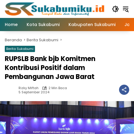
Langsung
ke
konten
Home
Kota Sukabumi
Kabupaten Sukabumi
Jaw
Beranda
Berita Sukabumi
Berita Sukabumi
RUPSLB Bank bjb Komitmen
Kontribusi Positif dalam
Pembangunan Jawa Barat
Rizky Miftah
2 Min Baca
5 September 2024