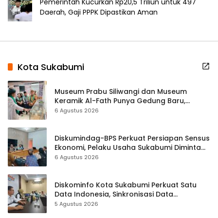
Pemerintah Kucurkan Rp20,5 Triliun untuk 497
Daerah, Gaji PPPK Dipastikan Aman
Kota Sukabumi
Museum Prabu Siliwangi dan Museum
Keramik Al-Fath Punya Gedung Baru,
Hampir 500 Koleksi Dipisahkan
6 Agustus 2026
Diskumindag-BPS Perkuat Persiapan Sensus
Ekonomi, Pelaku Usaha Sukabumi Diminta
Terbuka Beri Data
6 Agustus 2026
Diskominfo Kota Sukabumi Perkuat Satu
Data Indonesia, Sinkronisasi Data
Kewilayahan Dikebut
5 Agustus 2026