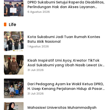
DPRD Sukabumi Setujui Raperda Disabilitas,
Perlindungan Hak dan Akses Layanan
Diperkuat
6 Agustus 2026
Life
Kota Sukabumi Jadi Tuan Rumah Kontes
Batu Akik Nasional
1 Agustus 2026
Kisah Inspiratif Umi Ayoy, Kreator TikTok
Asal Sukabumi yang Ubah Nasib Lewat Live
Streaming
31 Juli 2026
Dari Pedagang Ayam ke Wakil Ketua DPRD,
H. Usep Kenang Perjalanan Hidup di Pasar
Cisaat
31 Juli 2026
Mahasiswi Universitas Muhammadiyah