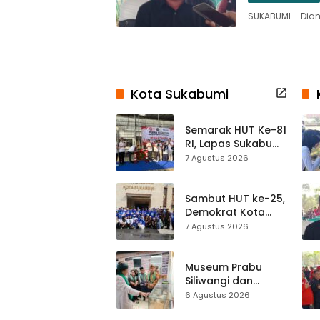
SUKABUMI – Di
Kota Sukabumi
Semarak HUT Ke-81
RI, Lapas Sukabumi
Resmi Gelar Pekan
7 Agustus 2026
Olahraga dan
Lomba Tradisional
Sambut HUT ke-25,
Demokrat Kota
Sukabumi
7 Agustus 2026
Gelorakan
Gerakan Indonesia
ASRI Lewat Aksi
Museum Prabu
Bersih Masjid
Siliwangi dan
Agung
Museum Keramik
6 Agustus 2026
Al-Fath Punya