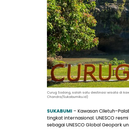
Curug Sodong, salah satu destinasi wisata di ka
Chandra/Sukabumiku.id)
SUKABUMI
– Kawasan Ciletuh–Pala
tingkat internasional. UNESCO res
sebagai UNESCO Global Geopark unt