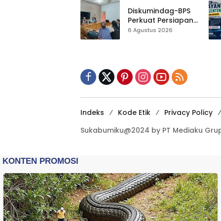
Gedung Baru,
Hampir 500 Koleksi
Diskumindag-BPS
Dipisahkan
Perkuat Persiapan
Sensus Ekonomi,
6 Agustus 2026
Pelaku Usaha
Sukabumi Diminta
Terbuka Beri Data
Indeks
Kode Etik
Privacy Policy
Sukabumiku@2024 by PT Mediaku Grup