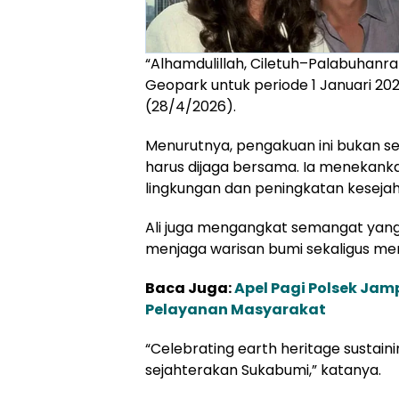
“Alhamdulillah, Ciletuh–Palabuhanr
Geopark untuk periode 1 Januari 202
(28/4/2026).
Menurutnya, pengakuan ini bukan se
harus dijaga bersama. Ia menekank
lingkungan dan peningkatan keseja
Ali juga mengangkat semangat yang
menjaga warisan bumi sekaligus m
Baca Juga:
Apel Pagi Polsek Jam
Pelayanan Masyarakat
“Celebrating earth heritage sustai
sejahterakan Sukabumi,” katanya.