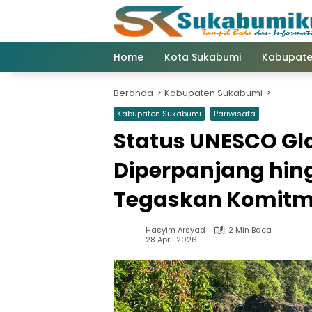
Langsung
ke
konten
Home
Kota Sukabumi
Kabupate
Beranda
Kabupaten Sukabumi
Kabupaten Sukabumi
Pariwisata
Status UNESCO Glo
Diperpanjang hin
Tegaskan Komitme
Hasyim Arsyad
2 Min Baca
28 April 2026