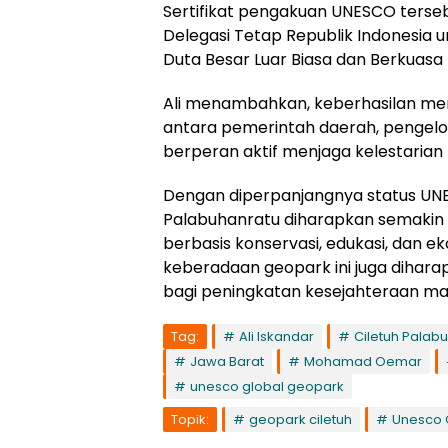
Sertifikat pengakuan UNESCO terse
Delegasi Tetap Republik Indonesia u
Duta Besar Luar Biasa dan Berkuasa 
Ali menambahkan, keberhasilan memp
antara pemerintah daerah, pengelo
berperan aktif menjaga kelestarian
Dengan diperpanjangnya status UN
Palabuhanratu diharapkan semakin 
berbasis konservasi, edukasi, dan e
keberadaan geopark ini juga dih
bagi peningkatan kesejahteraan mas
Tag:
Ali Iskandar
Ciletuh Palab
Jawa Barat
Mohamad Oemar
unesco global geopark
Topik:
geopark ciletuh
Unesco 