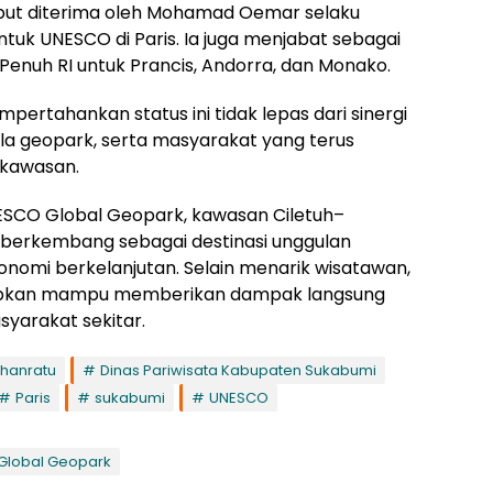
but diterima oleh Mohamad Oemar selaku
ntuk UNESCO di Paris. Ia juga menjabat sebagai
Penuh RI untuk Prancis, Andorra, dan Monako.
ertahankan status ini tidak lepas dari sinergi
la geopark, serta masyarakat yang terus
 kawasan.
ESCO Global Geopark, kawasan Ciletuh–
berkembang sebagai destinasi unggulan
konomi berkelanjutan. Selain menarik wisatawan,
arapkan mampu memberikan dampak langsung
yarakat sekitar.
uhanratu
Dinas Pariwisata Kabupaten Sukabumi
Paris
sukabumi
UNESCO
Global Geopark