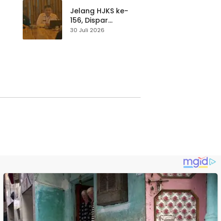
p di
Pengunjung Tetap
Waspada
Jelang HJKS ke-
156, Dispar
Kabupaten
30 Juli 2026
Sukabumi Perkuat
si
Promosi Wisata
Lewat Publikasi
Digital