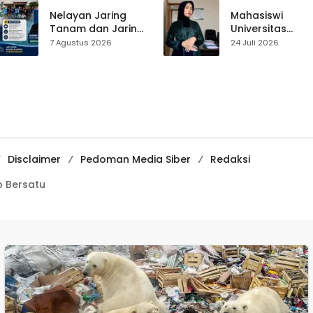
Yulius Setiarto
Perjalanan Hidu
Tekankan
Pasar Cisaat
Nelayan Jaring
Mahasiswi
Pentingnya
Tanam dan Jaring
Universitas
Persatuan
Obor
Muhammadiyah
7 Agustus 2026
24 Juli 2026
Ujunggenteng
Sukabumi Raih
Sepakat Atur Zona
Juara II Kompeti
Penangkapan
Media
Pembelajaran
Digital Tingkat
Internasional
Disclaimer
Pedoman Media Siber
Redaksi
 Bersatu