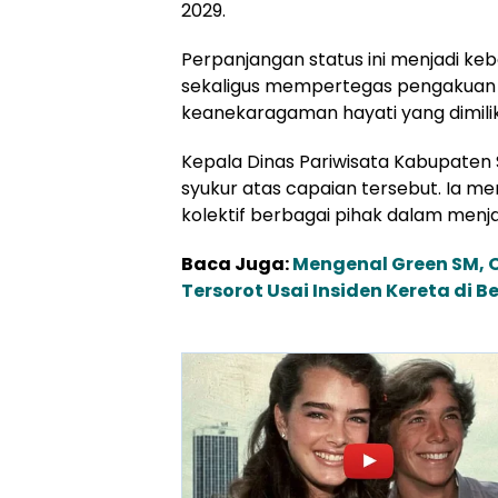
2029.
Perpanjangan status ini menjadi ke
sekaligus mempertegas pengakuan d
keanekaragaman hayati yang dimilik
Kepala Dinas Pariwisata Kabupaten 
syukur atas capaian tersebut. Ia men
kolektif berbagai pihak dalam men
Baca Juga:
Mengenal Green SM, O
Tersorot Usai Insiden Kereta di B