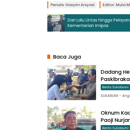
Penulis: Hasyim Arsyad
Editor: Mulvi 
Dari Lalu Lintas hingga Pelay
Kementerian Imipas
Baca Juga
Dadang He
Paskibrak
Berita Sukabumi
SUKABUMI – Ang
Oknum Kade
Paoji Nurj
Berita Sukabumi