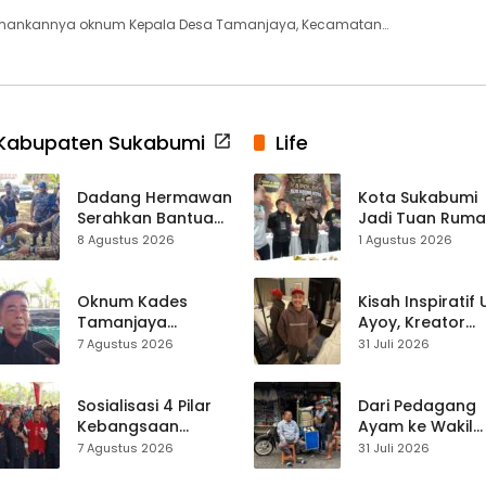
amankannya oknum Kepala Desa Tamanjaya, Kecamatan…
Kabupaten Sukabumi
Life
Dadang Hermawan
Kota Sukabumi
Serahkan Bantuan
Jadi Tuan Rum
Seragam
Kontes Batu Aki
8 Agustus 2026
1 Agustus 2026
Paskibraka
Nasional
Kecamatan
Ciracap
Oknum Kades
Kisah Inspiratif
Tamanjaya
Ayoy, Kreator
Terjerat Kasus
TikTok Asal
7 Agustus 2026
31 Juli 2026
Narkoba, Paoji
Sukabumi yang
Nurjaman Minta
Ubah Nasib Lew
Seleksi Calon
Live Streaming
Sosialisasi 4 Pilar
Dari Pedagang
Kades Diperketat
Kebangsaan
Ayam ke Wakil
Digelar di
Ketua DPRD, H.
7 Agustus 2026
31 Juli 2026
Jampangkulon,
Usep Kenang