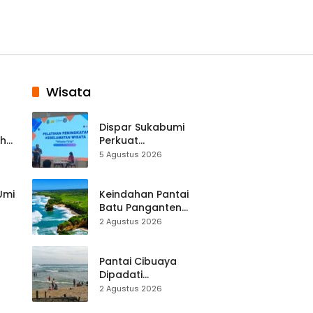
Wisata
Dispar Sukabumi
ah
Perkuat
k
Keselamatan
5 Agustus 2026
Destinasi, SDM
Pariwisata Dibekali
Mitigasi hingga
 Umi
Keindahan Pantai
Teknik Evakuasi
Batu Panganten
Mulai Dilirik
2 Agustus 2026
Wisatawan Lokal
at
dan Luar Daerah
Pantai Cibuaya
Dipadati
Wisatawan,
2 Agustus 2026
Balawista Ingatkan