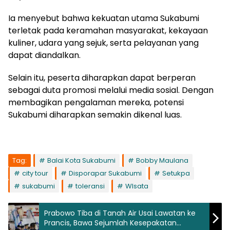
Ia menyebut bahwa kekuatan utama Sukabumi
terletak pada keramahan masyarakat, kekayaan
kuliner, udara yang sejuk, serta pelayanan yang
dapat diandalkan.
Selain itu, peserta diharapkan dapat berperan
sebagai duta promosi melalui media sosial. Dengan
membagikan pengalaman mereka, potensi
Sukabumi diharapkan semakin dikenal luas.
Tag:
Balai Kota Sukabumi
Bobby Maulana
city tour
Disporapar Sukabumi
Setukpa
sukabumi
toleransi
WIsata
Prabowo Tiba di Tanah Air Usai Lawatan ke
Prancis, Bawa Sejumlah Kesepakatan