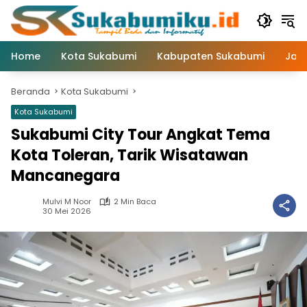
Langsung
ke
konten
Home
Kota Sukabumi
Kabupaten Sukabumi
Jaw
Beranda
Kota Sukabumi
Kota Sukabumi
Sukabumi City Tour Angkat Tema
Kota Toleran, Tarik Wisatawan
Mancanegara
Mulvi M Noor
2 Min Baca
30 Mei 2026