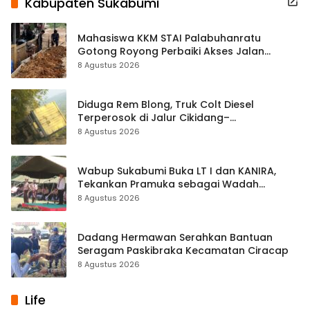
Kabupaten Sukabumi
Mahasiswa KKM STAI Palabuhanratu
Gotong Royong Perbaiki Akses Jalan
Majelis Ta’lim di Sagaranten
8 Agustus 2026
Diduga Rem Blong, Truk Colt Diesel
Terperosok di Jalur Cikidang–
Palabuhanratu
8 Agustus 2026
Wabup Sukabumi Buka LT I dan KANIRA,
Tekankan Pramuka sebagai Wadah
Pembentukan Karakter
8 Agustus 2026
Dadang Hermawan Serahkan Bantuan
Seragam Paskibraka Kecamatan Ciracap
8 Agustus 2026
Life