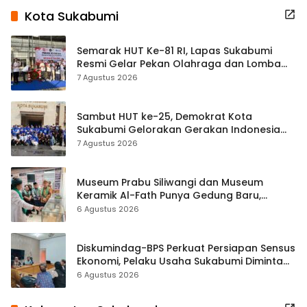
Kota Sukabumi
Semarak HUT Ke-81 RI, Lapas Sukabumi
Resmi Gelar Pekan Olahraga dan Lomba
Tradisional
7 Agustus 2026
Sambut HUT ke-25, Demokrat Kota
Sukabumi Gelorakan Gerakan Indonesia
ASRI Lewat Aksi Bersih Masjid Agung
7 Agustus 2026
Museum Prabu Siliwangi dan Museum
Keramik Al-Fath Punya Gedung Baru,
Hampir 500 Koleksi Dipisahkan
6 Agustus 2026
Diskumindag-BPS Perkuat Persiapan Sensus
Ekonomi, Pelaku Usaha Sukabumi Diminta
Terbuka Beri Data
6 Agustus 2026