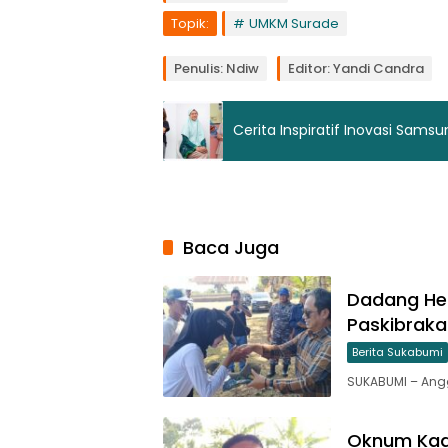
Topik:
UMKM Surade
Penulis: Ndiw
Editor: Yandi Candra
Cerita Inspiratif Inovasi Sams
Baca Juga
Dadang He
Paskibrak
Berita Sukabumi
SUKABUMI – Ang
Oknum Kade