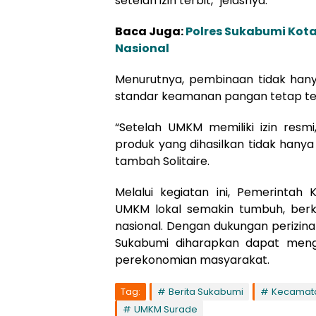
setelah izin terbit,” jelasnya.
Baca Juga:
Polres Sukabumi Ko
Nasional
Menurutnya, pembinaan tidak hanya
standar keamanan pangan tetap te
“Setelah UMKM memiliki izin res
produk yang dihasilkan tidak hanya 
tambah Solitaire.
Melalui kegiatan ini, Pemerint
UMKM lokal semakin tumbuh, ber
nasional. Dengan dukungan perizin
Sukabumi diharapkan dapat meng
perekonomian masyarakat.
Tag:
Berita Sukabumi
Kecamat
UMKM Surade