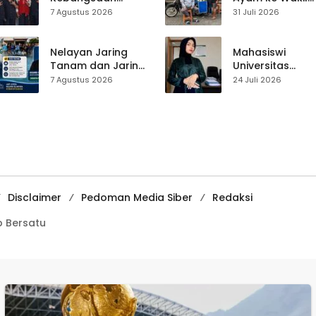
Digelar di
Ketua DPRD, H.
7 Agustus 2026
31 Juli 2026
Jampangkulon,
Usep Kenang
Yulius Setiarto
Perjalanan Hidu
Tekankan
Pasar Cisaat
Nelayan Jaring
Mahasiswi
Pentingnya
Tanam dan Jaring
Universitas
Persatuan
Obor
Muhammadiyah
7 Agustus 2026
24 Juli 2026
Ujunggenteng
Sukabumi Raih
Sepakat Atur Zona
Juara II Kompeti
Penangkapan
Media
Pembelajaran
Digital Tingkat
Internasional
Disclaimer
Pedoman Media Siber
Redaksi
 Bersatu