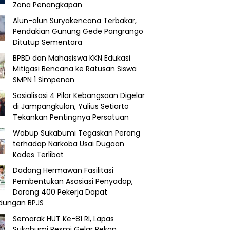
Zona Penangkapan
Alun-alun Suryakencana Terbakar,
Pendakian Gunung Gede Pangrango
Ditutup Sementara
BPBD dan Mahasiswa KKN Edukasi
Mitigasi Bencana ke Ratusan Siswa
SMPN 1 Simpenan
Sosialisasi 4 Pilar Kebangsaan Digelar
di Jampangkulon, Yulius Setiarto
Tekankan Pentingnya Persatuan
Wabup Sukabumi Tegaskan Perang
terhadap Narkoba Usai Dugaan
Kades Terlibat
Dadang Hermawan Fasilitasi
Pembentukan Asosiasi Penyadap,
Dorong 400 Pekerja Dapat
ndungan BPJS
Semarak HUT Ke-81 RI, Lapas
Sukabumi Resmi Gelar Pekan