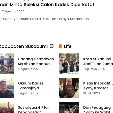
aman Minta Seleksi Calon Kades Diperketat
7 Agustus 2026
amankannya oknum Kepala Desa Tamanjaya, Kecamatan…
Kabupaten Sukabumi
Life
Dadang Hermawan
Kota Sukabumi
Serahkan Bantuan
Jadi Tuan Rum
Seragam
Kontes Batu Aki
8 Agustus 2026
1 Agustus 2026
Paskibraka
Nasional
Kecamatan
Ciracap
Oknum Kades
Kisah Inspiratif
Tamanjaya
Ayoy, Kreator
Terjerat Kasus
TikTok Asal
7 Agustus 2026
31 Juli 2026
Narkoba, Paoji
Sukabumi yang
Nurjaman Minta
Ubah Nasib Lew
Seleksi Calon
Live Streaming
Sosialisasi 4 Pilar
Dari Pedagang
Kades Diperketat
Kebangsaan
Ayam ke Wakil