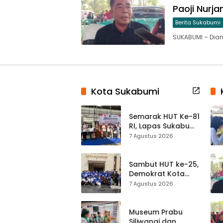
Paoji Nurj
Berita Sukabumi
SUKABUMI – Di
Kota Sukabumi
Semarak HUT Ke-81
RI, Lapas Sukabumi
Resmi Gelar Pekan
7 Agustus 2026
Olahraga dan
Lomba Tradisional
Sambut HUT ke-25,
Demokrat Kota
Sukabumi
7 Agustus 2026
Gelorakan
Gerakan Indonesia
ASRI Lewat Aksi
Museum Prabu
Bersih Masjid
Siliwangi dan