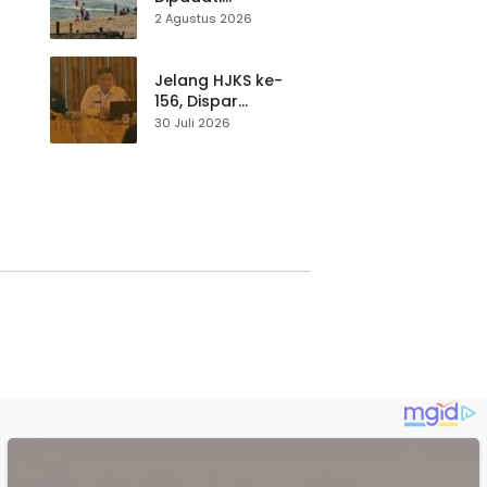
Wisatawan,
2 Agustus 2026
Balawista Ingatkan
p di
Pengunjung Tetap
Waspada
Jelang HJKS ke-
156, Dispar
Kabupaten
30 Juli 2026
Sukabumi Perkuat
si
Promosi Wisata
Lewat Publikasi
Digital