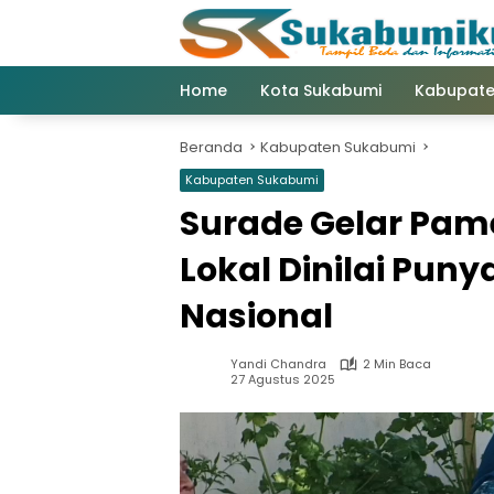
Langsung
ke
konten
Home
Kota Sukabumi
Kabupate
Beranda
Kabupaten Sukabumi
Kabupaten Sukabumi
Surade Gelar Pam
Lokal Dinilai Pun
Nasional
Yandi Chandra
2 Min Baca
27 Agustus 2025