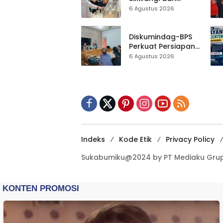
Agung
Museum Keramik
6 Agustus 2026
Al-Fath Punya
Gedung Baru,
Hampir 500 Koleksi
Diskumindag-BPS
Dipisahkan
Perkuat Persiapan
Sensus Ekonomi,
6 Agustus 2026
Pelaku Usaha
Sukabumi Diminta
Terbuka Beri Data
Indeks
Kode Etik
Privacy Policy
Sukabumiku@2024 by PT Mediaku Grup