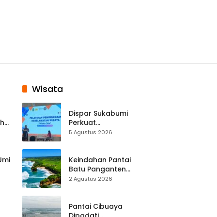
Wisata
Dispar Sukabumi
ah
Perkuat
k
Keselamatan
5 Agustus 2026
Destinasi, SDM
Pariwisata Dibekali
Mitigasi hingga
 Umi
Keindahan Pantai
Teknik Evakuasi
Batu Panganten
Mulai Dilirik
2 Agustus 2026
Wisatawan Lokal
at
dan Luar Daerah
Pantai Cibuaya
Dipadati