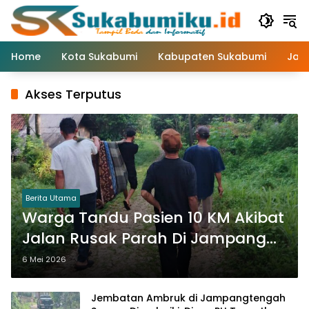
Langsung
ke
konten
Home
Kota Sukabumi
Kabupaten Sukabumi
Jaw
Akses Terputus
Berita Utama
Warga Tandu Pasien 10 KM Akibat
Jalan Rusak Parah Di Jampang
Tengah
6 Mei 2026
Jembatan Ambruk di Jampangtengah