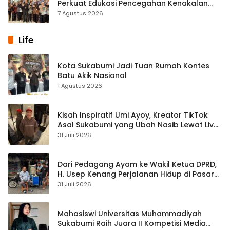
Perkuat Edukasi Pencegahan Kenakalan
Remaja di SMPN 2 Tegalbuleud
7 Agustus 2026
Life
Kota Sukabumi Jadi Tuan Rumah Kontes
Batu Akik Nasional
1 Agustus 2026
Kisah Inspiratif Umi Ayoy, Kreator TikTok
Asal Sukabumi yang Ubah Nasib Lewat Live
Streaming
31 Juli 2026
Dari Pedagang Ayam ke Wakil Ketua DPRD,
H. Usep Kenang Perjalanan Hidup di Pasar
Cisaat
31 Juli 2026
Mahasiswi Universitas Muhammadiyah
Sukabumi Raih Juara II Kompetisi Media