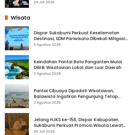
Pembelajaran Digital Tingkat Internasional
24 Juli 2026
Wisata
Dispar Sukabumi Perkuat Keselamatan
Destinasi, SDM Pariwisata Dibekali Mitigasi
hingga Teknik Evakuasi
5 Agustus 2026
Keindahan Pantai Batu Panganten Mulai
Dilirik Wisatawan Lokal dan Luar Daerah
2 Agustus 2026
Pantai Cibuaya Dipadati Wisatawan,
Balawista Ingatkan Pengunjung Tetap
Waspada
2 Agustus 2026
Jelang HJKS ke-156, Dispar Kabupaten
Sukabumi Perkuat Promosi Wisata Lewat
Publikasi Digital
30 Juli 2026