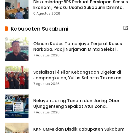
Diskumindag-BPS Perkuat Persiapan Sensus
Ekonomi, Pelaku Usaha Sukabumi Diminta
Terbuka Beri Data
6 Agustus 2026
Kabupaten Sukabumi
Oknum Kades Tamanjaya Terjerat Kasus
Narkoba, Paoji Nurjaman Minta Seleksi
Calon Kades Diperketat
7 Agustus 2026
Sosialisasi 4 Pilar Kebangsaan Digelar di
Jampangkulon, Yulius Setiarto Tekankan
Pentingnya Persatuan
7 Agustus 2026
Nelayan Jaring Tanam dan Jaring Obor
Ujunggenteng Sepakat Atur Zona
Penangkapan
7 Agustus 2026
KKN UMMI dan Disdik Kabupaten Sukabumi