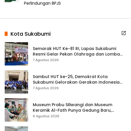
Perlindungan BPJS
Kota Sukabumi
Semarak HUT Ke-81 RI, Lapas Sukabumi
Resmi Gelar Pekan Olahraga dan Lomba
Tradisional
7 Agustus 2026
Sambut HUT ke-25, Demokrat Kota
Sukabumi Gelorakan Gerakan Indonesia
ASRI Lewat Aksi Bersih Masjid Agung
7 Agustus 2026
Museum Prabu Siliwangi dan Museum
Keramik Al-Fath Punya Gedung Baru,
Hampir 500 Koleksi Dipisahkan
6 Agustus 2026