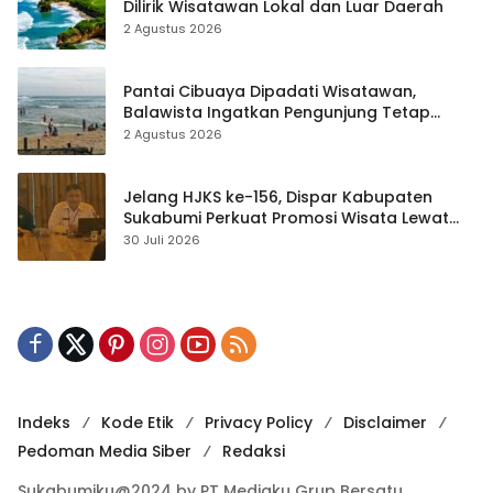
Dilirik Wisatawan Lokal dan Luar Daerah
2 Agustus 2026
Pantai Cibuaya Dipadati Wisatawan,
Balawista Ingatkan Pengunjung Tetap
Waspada
2 Agustus 2026
Jelang HJKS ke-156, Dispar Kabupaten
Sukabumi Perkuat Promosi Wisata Lewat
Publikasi Digital
30 Juli 2026
Indeks
Kode Etik
Privacy Policy
Disclaimer
Pedoman Media Siber
Redaksi
Sukabumiku@2024 by PT Mediaku Grup Bersatu