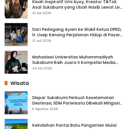
Kisah Inspiratif Umi Ayoy, Kreator TikTok
Asal Sukabumi yang Ubah Nasib Lewat Live
Streaming
31 Juli 2026
Dari Pedagang Ayam ke Wakil Ketua DPRD,
H. Usep Kenang Perjalanan Hidup di Pasar
Cisaat
31 Juli 2026
Mahasiswi Universitas Muhammadiyah
Sukabumi Raih Juara II Kompetisi Media
Pembelajaran Digital Tingkat Internasional
24 Juli 2026
Wisata
Dispar Sukabumi Perkuat Keselamatan
Destinasi, SDM Pariwisata Dibekali Mitigasi
hingga Teknik Evakuasi
5 Agustus 2026
Keindahan Pantai Batu Panganten Mulai