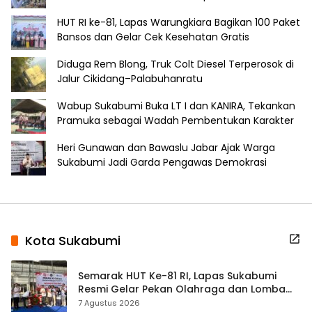
HUT RI ke-81, Lapas Warungkiara Bagikan 100 Paket
Bansos dan Gelar Cek Kesehatan Gratis
Diduga Rem Blong, Truk Colt Diesel Terperosok di
Jalur Cikidang–Palabuhanratu
Wabup Sukabumi Buka LT I dan KANIRA, Tekankan
Pramuka sebagai Wadah Pembentukan Karakter
Heri Gunawan dan Bawaslu Jabar Ajak Warga
Sukabumi Jadi Garda Pengawas Demokrasi
Kota Sukabumi
Semarak HUT Ke-81 RI, Lapas Sukabumi
Resmi Gelar Pekan Olahraga dan Lomba
Tradisional
7 Agustus 2026