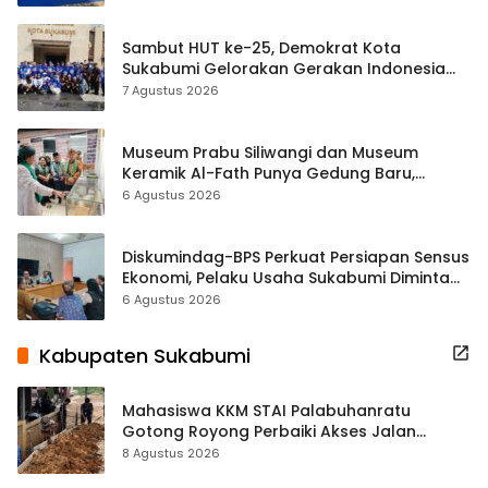
Sambut HUT ke-25, Demokrat Kota
Sukabumi Gelorakan Gerakan Indonesia
ASRI Lewat Aksi Bersih Masjid Agung
7 Agustus 2026
Museum Prabu Siliwangi dan Museum
Keramik Al-Fath Punya Gedung Baru,
Hampir 500 Koleksi Dipisahkan
6 Agustus 2026
Diskumindag-BPS Perkuat Persiapan Sensus
Ekonomi, Pelaku Usaha Sukabumi Diminta
Terbuka Beri Data
6 Agustus 2026
Kabupaten Sukabumi
Mahasiswa KKM STAI Palabuhanratu
Gotong Royong Perbaiki Akses Jalan
Majelis Ta’lim di Sagaranten
8 Agustus 2026