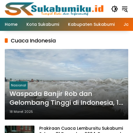
Langsung
ke
konten
Home
Kota Sukabumi
Kabupaten Sukabumi
Jaw
Cuaca Indonesia
Nasional
Waspada Banjir Rob dan
Gelombang Tinggi di Indonesia, 18
Maret 2025
18 Maret 2025
Prakiraan Cuaca Lembursitu Sukabumi