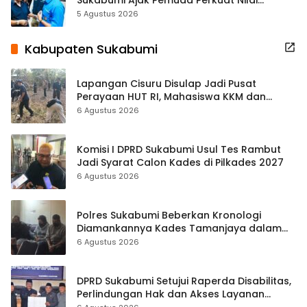
Kebangsaan
5 Agustus 2026
Kabupaten Sukabumi
Lapangan Cisuru Disulap Jadi Pusat
Perayaan HUT RI, Mahasiswa KKM dan
Warga Satukan Tenaga
6 Agustus 2026
Komisi I DPRD Sukabumi Usul Tes Rambut
Jadi Syarat Calon Kades di Pilkades 2027
6 Agustus 2026
Polres Sukabumi Beberkan Kronologi
Diamankannya Kades Tamanjaya dalam
Kasus Sabu
6 Agustus 2026
DPRD Sukabumi Setujui Raperda Disabilitas,
Perlindungan Hak dan Akses Layanan
Diperkuat