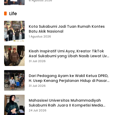
6 Agustus 2026
Life
Kota Sukabumi Jadi Tuan Rumah Kontes
Batu Akik Nasional
1 Agustus 2026
Kisah Inspiratif Umi Ayoy, Kreator TikTok
Asal Sukabumi yang Ubah Nasib Lewat Live
Streaming
31 Juli 2026
Dari Pedagang Ayam ke Wakil Ketua DPRD,
H. Usep Kenang Perjalanan Hidup di Pasar
Cisaat
31 Juli 2026
Mahasiswi Universitas Muhammadiyah
Sukabumi Raih Juara II Kompetisi Media
Pembelajaran Digital Tingkat Internasional
24 Juli 2026