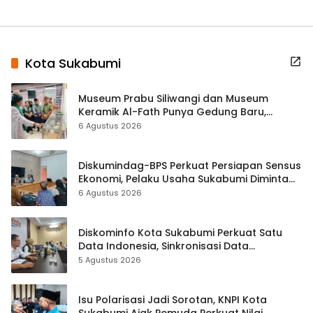
Kota Sukabumi
Museum Prabu Siliwangi dan Museum
Keramik Al-Fath Punya Gedung Baru,
Hampir 500 Koleksi Dipisahkan
6 Agustus 2026
Diskumindag-BPS Perkuat Persiapan Sensus
Ekonomi, Pelaku Usaha Sukabumi Diminta
Terbuka Beri Data
6 Agustus 2026
Diskominfo Kota Sukabumi Perkuat Satu
Data Indonesia, Sinkronisasi Data
Kewilayahan Dikebut
5 Agustus 2026
Isu Polarisasi Jadi Sorotan, KNPI Kota
Sukabumi Ajak Pemuda Perkuat Nilai