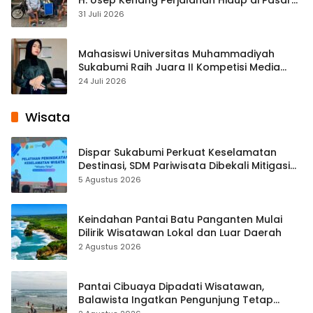
Cisaat
31 Juli 2026
Mahasiswi Universitas Muhammadiyah
Sukabumi Raih Juara II Kompetisi Media
Pembelajaran Digital Tingkat Internasional
24 Juli 2026
Wisata
Dispar Sukabumi Perkuat Keselamatan
Destinasi, SDM Pariwisata Dibekali Mitigasi
hingga Teknik Evakuasi
5 Agustus 2026
Keindahan Pantai Batu Panganten Mulai
Dilirik Wisatawan Lokal dan Luar Daerah
2 Agustus 2026
Pantai Cibuaya Dipadati Wisatawan,
Balawista Ingatkan Pengunjung Tetap
Waspada