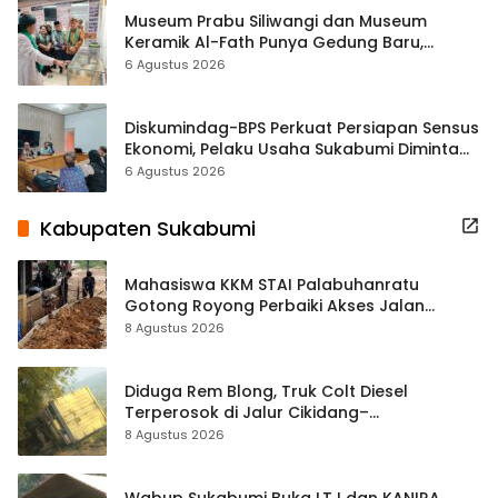
Museum Prabu Siliwangi dan Museum
Keramik Al-Fath Punya Gedung Baru,
Hampir 500 Koleksi Dipisahkan
6 Agustus 2026
Diskumindag-BPS Perkuat Persiapan Sensus
Ekonomi, Pelaku Usaha Sukabumi Diminta
Terbuka Beri Data
6 Agustus 2026
Kabupaten Sukabumi
Mahasiswa KKM STAI Palabuhanratu
Gotong Royong Perbaiki Akses Jalan
Majelis Ta’lim di Sagaranten
8 Agustus 2026
Diduga Rem Blong, Truk Colt Diesel
Terperosok di Jalur Cikidang–
Palabuhanratu
8 Agustus 2026
Wabup Sukabumi Buka LT I dan KANIRA,