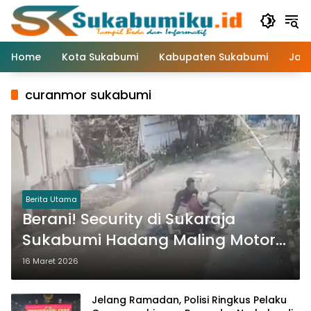
Langsung
ke
konten
Home
Kota Sukabumi
Kabupaten Sukabumi
Jaw
curanmor sukabumi
Berita Utama
Berani! Security di Sukaraja
Sukabumi Hadang Maling Motor
Sempat Terseret Hingga
16 Maret 2026
Terpental
Jelang Ramadan, Polisi Ringkus Pelaku