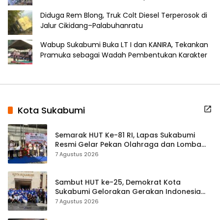
Diduga Rem Blong, Truk Colt Diesel Terperosok di
Jalur Cikidang–Palabuhanratu
Wabup Sukabumi Buka LT I dan KANIRA, Tekankan
Pramuka sebagai Wadah Pembentukan Karakter
Kota Sukabumi
Semarak HUT Ke-81 RI, Lapas Sukabumi
Resmi Gelar Pekan Olahraga dan Lomba
Tradisional
7 Agustus 2026
Sambut HUT ke-25, Demokrat Kota
Sukabumi Gelorakan Gerakan Indonesia
ASRI Lewat Aksi Bersih Masjid Agung
7 Agustus 2026