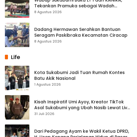
Tekankan Pramuka sebagai Wadah
Pembentukan Karakter
8 Agustus 2026
Dadang Hermawan Serahkan Bantuan
Seragam Paskibraka Kecamatan Ciracap
8 Agustus 2026
Life
Kota Sukabumi Jadi Tuan Rumah Kontes
Batu Akik Nasional
1 Agustus 2026
Kisah Inspiratif Umi Ayoy, Kreator TikTok
Asal Sukabumi yang Ubah Nasib Lewat Live
Streaming
31 Juli 2026
Dari Pedagang Ayam ke Wakil Ketua DPRD,
H. Usep Kenang Perjalanan Hidup di Pasar