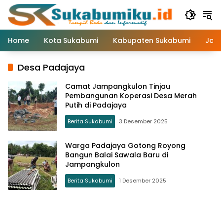
Langsung
ke
konten
Home
Kota Sukabumi
Kabupaten Sukabumi
Jaw
Desa Padajaya
Camat Jampangkulon Tinjau
Pembangunan Koperasi Desa Merah
Putih di Padajaya
Berita Sukabumi
3 Desember 2025
Warga Padajaya Gotong Royong
Bangun Balai Sawala Baru di
Jampangkulon
Berita Sukabumi
1 Desember 2025