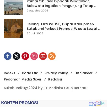
Pantai Cibuaya Dipadati Wisatawan,
Balawista Ingatkan Pengunjung Tetap
Waspada
2 Agustus 2026
Jelang HJKS ke-156, Dispar Kabupaten
Sukabumi Perkuat Promosi Wisata Lewat
Publikasi Digital
30 Juli 2026
Indeks
Kode Etik
Privacy Policy
Disclaimer
Pedoman Media Siber
Redaksi
Sukabumiku@2024 by PT Mediaku Grup Bersatu