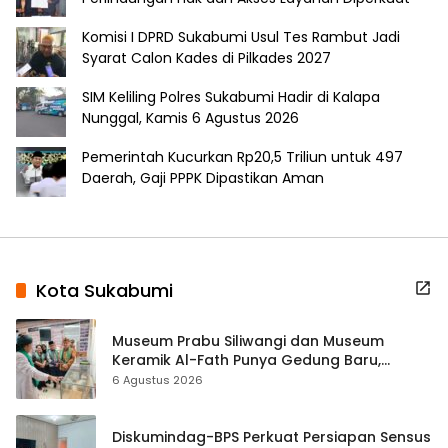
Komisi I DPRD Sukabumi Usul Tes Rambut Jadi
Syarat Calon Kades di Pilkades 2027
SIM Keliling Polres Sukabumi Hadir di Kalapa
Nunggal, Kamis 6 Agustus 2026
Pemerintah Kucurkan Rp20,5 Triliun untuk 497
Daerah, Gaji PPPK Dipastikan Aman
Kota Sukabumi
Museum Prabu Siliwangi dan Museum
Keramik Al-Fath Punya Gedung Baru,
Hampir 500 Koleksi Dipisahkan
6 Agustus 2026
Diskumindag-BPS Perkuat Persiapan Sensus