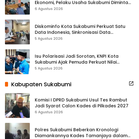
Ekonomi, Pelaku Usaha Sukabumi Diminta
Terbuka Beri Data
6 Agustus 2026
Diskominfo Kota Sukabumi Perkuat Satu
Data Indonesia, Sinkronisasi Data
Kewilayahan Dikebut
5 Agustus 2026
Isu Polarisasi Jadi Sorotan, KNPI Kota
Sukabumi Ajak Pemuda Perkuat Nilai
Kebangsaan
5 Agustus 2026
Kabupaten Sukabumi
Komisi I DPRD Sukabumi Usul Tes Rambut
Jadi Syarat Calon Kades di Pilkades 2027
6 Agustus 2026
Polres Sukabumi Beberkan Kronologi
Diamankannya Kades Tamanjaya dalam