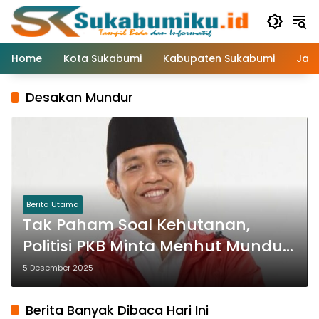
Langsung
ke
konten
Home
Kota Sukabumi
Kabupaten Sukabumi
Jaw
Desakan Mundur
Berita Utama
Tak Paham Soal Kehutanan,
Politisi PKB Minta Menhut Mundur
dari Jabatan
5 Desember 2025
Berita Banyak Dibaca Hari Ini