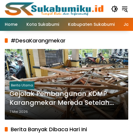
Langsung
ke
konten
Home
Kota Sukabumi
Kabupaten Sukabumi
Jaw
#DesaKarangmekar
Berita Utama
Gejolak Pembangunan KDMP
Karangmekar Mereda Setelah
Ada Lahan Pengganti
7 Mei 2026
Berita Banyak Dibaca Hari Ini