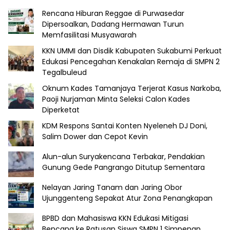
Rencana Hiburan Reggae di Purwasedar
Dipersoalkan, Dadang Hermawan Turun
Memfasilitasi Musyawarah
KKN UMMI dan Disdik Kabupaten Sukabumi Perkuat
Edukasi Pencegahan Kenakalan Remaja di SMPN 2
Tegalbuleud
Oknum Kades Tamanjaya Terjerat Kasus Narkoba,
Paoji Nurjaman Minta Seleksi Calon Kades
Diperketat
KDM Respons Santai Konten Nyeleneh DJ Doni,
Salim Dower dan Cepot Kevin
Alun-alun Suryakencana Terbakar, Pendakian
Gunung Gede Pangrango Ditutup Sementara
Nelayan Jaring Tanam dan Jaring Obor
Ujunggenteng Sepakat Atur Zona Penangkapan
BPBD dan Mahasiswa KKN Edukasi Mitigasi
Bencana ke Ratusan Siswa SMPN 1 Simpenan