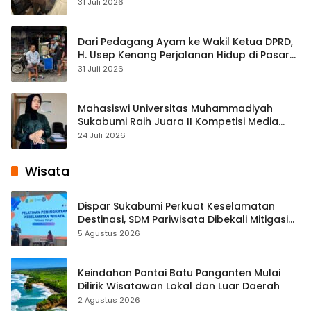
Streaming
31 Juli 2026
Dari Pedagang Ayam ke Wakil Ketua DPRD,
H. Usep Kenang Perjalanan Hidup di Pasar
Cisaat
31 Juli 2026
Mahasiswi Universitas Muhammadiyah
Sukabumi Raih Juara II Kompetisi Media
Pembelajaran Digital Tingkat Internasional
24 Juli 2026
Wisata
Dispar Sukabumi Perkuat Keselamatan
Destinasi, SDM Pariwisata Dibekali Mitigasi
hingga Teknik Evakuasi
5 Agustus 2026
Keindahan Pantai Batu Panganten Mulai
Dilirik Wisatawan Lokal dan Luar Daerah
2 Agustus 2026