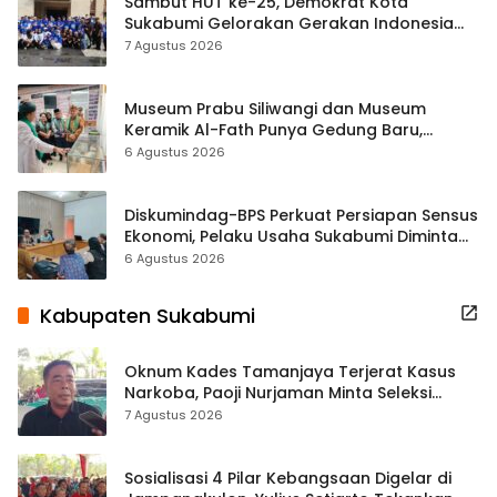
Sambut HUT ke-25, Demokrat Kota
Sukabumi Gelorakan Gerakan Indonesia
ASRI Lewat Aksi Bersih Masjid Agung
7 Agustus 2026
Museum Prabu Siliwangi dan Museum
Keramik Al-Fath Punya Gedung Baru,
Hampir 500 Koleksi Dipisahkan
6 Agustus 2026
Diskumindag-BPS Perkuat Persiapan Sensus
Ekonomi, Pelaku Usaha Sukabumi Diminta
Terbuka Beri Data
6 Agustus 2026
Kabupaten Sukabumi
Oknum Kades Tamanjaya Terjerat Kasus
Narkoba, Paoji Nurjaman Minta Seleksi
Calon Kades Diperketat
7 Agustus 2026
Sosialisasi 4 Pilar Kebangsaan Digelar di