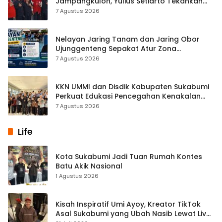
Jampangkulon, Yulius Setiarto Tekankan
Pentingnya Persatuan
7 Agustus 2026
Nelayan Jaring Tanam dan Jaring Obor
Ujunggenteng Sepakat Atur Zona
Penangkapan
7 Agustus 2026
KKN UMMI dan Disdik Kabupaten Sukabumi
Perkuat Edukasi Pencegahan Kenakalan
Remaja di SMPN 2 Tegalbuleud
7 Agustus 2026
Life
Kota Sukabumi Jadi Tuan Rumah Kontes
Batu Akik Nasional
1 Agustus 2026
Kisah Inspiratif Umi Ayoy, Kreator TikTok
Asal Sukabumi yang Ubah Nasib Lewat Live