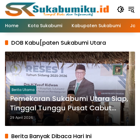
Langsung
ke
konten
Home
Kota Sukabumi
Kabupaten Sukabumi
Jaw
DOB Kabu[paten Sukabumi Utara
Berita Utama
Pemekaran Sukabumi Utara Siap,
Tinggal Tunggu Pusat Cabut
Moratorium
29 April 2026
Berita Banyak Dibaca Hari Ini