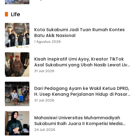
Life
Kota Sukabumi Jadi Tuan Rumah Kontes
Batu Akik Nasional
1 Agustus 2026
Kisah Inspiratif Umi Ayoy, Kreator TikTok
Asal Sukabumi yang Ubah Nasib Lewat Live
Streaming
31 Juli 2026
Dari Pedagang Ayam ke Wakil Ketua DPRD,
H. Usep Kenang Perjalanan Hidup di Pasar
Cisaat
31 Juli 2026
Mahasiswi Universitas Muhammadiyah
Sukabumi Raih Juara II Kompetisi Media
Pembelajaran Digital Tingkat Internasional
24 Juli 2026