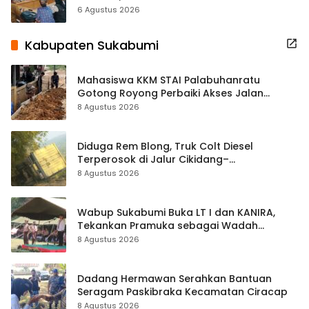
Terbuka Beri Data
6 Agustus 2026
Kabupaten Sukabumi
Mahasiswa KKM STAI Palabuhanratu
Gotong Royong Perbaiki Akses Jalan
Majelis Ta’lim di Sagaranten
8 Agustus 2026
Diduga Rem Blong, Truk Colt Diesel
Terperosok di Jalur Cikidang–
Palabuhanratu
8 Agustus 2026
Wabup Sukabumi Buka LT I dan KANIRA,
Tekankan Pramuka sebagai Wadah
Pembentukan Karakter
8 Agustus 2026
Dadang Hermawan Serahkan Bantuan
Seragam Paskibraka Kecamatan Ciracap
8 Agustus 2026