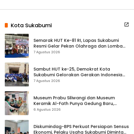
Kota Sukabumi
Semarak HUT Ke-81 RI, Lapas Sukabumi
Resmi Gelar Pekan Olahraga dan Lomba
Tradisional
7 Agustus 2026
Sambut HUT ke-25, Demokrat Kota
Sukabumi Gelorakan Gerakan Indonesia
ASRI Lewat Aksi Bersih Masjid Agung
7 Agustus 2026
Museum Prabu Siliwangi dan Museum
Keramik Al-Fath Punya Gedung Baru,
Hampir 500 Koleksi Dipisahkan
6 Agustus 2026
Diskumindag-BPS Perkuat Persiapan Sensus
Ekonomi, Pelaku Usaha Sukabumi Diminta