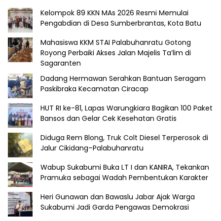
Kelompok 89 KKN MAs 2026 Resmi Memulai
Pengabdian di Desa Sumberbrantas, Kota Batu
Mahasiswa KKM STAI Palabuhanratu Gotong
Royong Perbaiki Akses Jalan Majelis Ta’lim di
Sagaranten
Dadang Hermawan Serahkan Bantuan Seragam
Paskibraka Kecamatan Ciracap
HUT RI ke-81, Lapas Warungkiara Bagikan 100 Paket
Bansos dan Gelar Cek Kesehatan Gratis
Diduga Rem Blong, Truk Colt Diesel Terperosok di
Jalur Cikidang–Palabuhanratu
Wabup Sukabumi Buka LT I dan KANIRA, Tekankan
Pramuka sebagai Wadah Pembentukan Karakter
Heri Gunawan dan Bawaslu Jabar Ajak Warga
Sukabumi Jadi Garda Pengawas Demokrasi