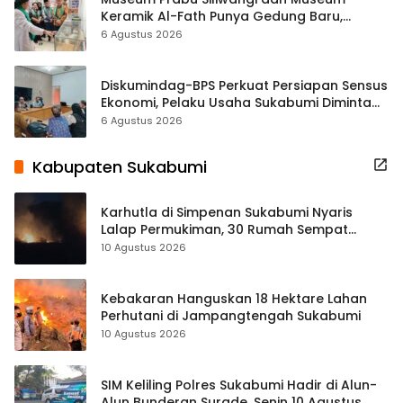
Keramik Al-Fath Punya Gedung Baru,
Hampir 500 Koleksi Dipisahkan
6 Agustus 2026
Diskumindag-BPS Perkuat Persiapan Sensus
Ekonomi, Pelaku Usaha Sukabumi Diminta
Terbuka Beri Data
6 Agustus 2026
Kabupaten Sukabumi
Karhutla di Simpenan Sukabumi Nyaris
Lalap Permukiman, 30 Rumah Sempat
Terancam
10 Agustus 2026
Kebakaran Hanguskan 18 Hektare Lahan
Perhutani di Jampangtengah Sukabumi
10 Agustus 2026
SIM Keliling Polres Sukabumi Hadir di Alun-
Alun Bunderan Surade, Senin 10 Agustus