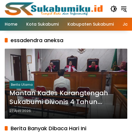
Langsung
ke
konten
Home
Kota Sukabumi
Kabupaten Sukabumi
Jaw
essadendra aneksa
Berita Utama
Mantan Kades Karangtengah
Sukabumi Divonis 4 Tahun
Penjara, Dana BLT Dipakai untuk
27 April 2026
Nyaleg
Berita Banyak Dibaca Hari Ini