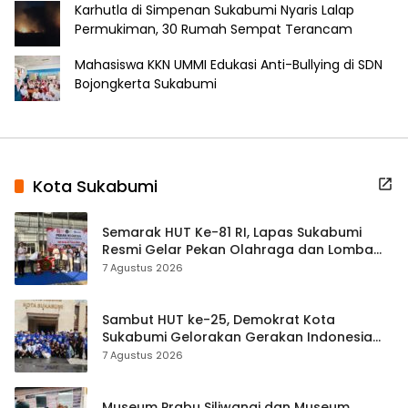
Karhutla di Simpenan Sukabumi Nyaris Lalap
Permukiman, 30 Rumah Sempat Terancam
Mahasiswa KKN UMMI Edukasi Anti-Bullying di SDN
Bojongkerta Sukabumi
Kota Sukabumi
Semarak HUT Ke-81 RI, Lapas Sukabumi
Resmi Gelar Pekan Olahraga dan Lomba
Tradisional
7 Agustus 2026
Sambut HUT ke-25, Demokrat Kota
Sukabumi Gelorakan Gerakan Indonesia
ASRI Lewat Aksi Bersih Masjid Agung
7 Agustus 2026
Museum Prabu Siliwangi dan Museum