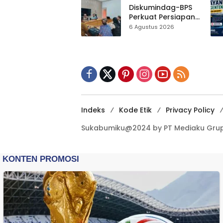
Hampir 500 Koleksi
Diskumindag-BPS
Dipisahkan
Perkuat Persiapan
Sensus Ekonomi,
6 Agustus 2026
Pelaku Usaha
Sukabumi Diminta
Terbuka Beri Data
Indeks
Kode Etik
Privacy Policy
Sukabumiku@2024 by PT Mediaku Grup