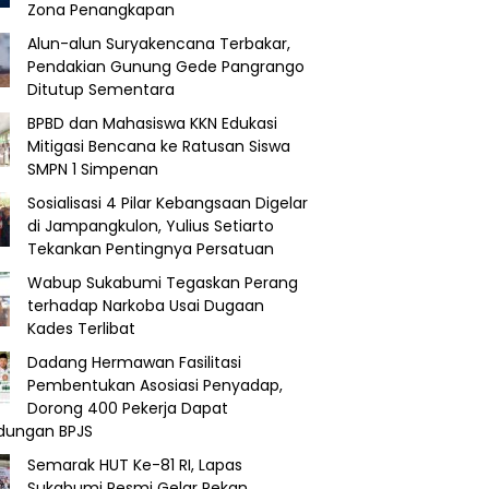
Zona Penangkapan
Alun-alun Suryakencana Terbakar,
Pendakian Gunung Gede Pangrango
Ditutup Sementara
BPBD dan Mahasiswa KKN Edukasi
Mitigasi Bencana ke Ratusan Siswa
SMPN 1 Simpenan
Sosialisasi 4 Pilar Kebangsaan Digelar
di Jampangkulon, Yulius Setiarto
Tekankan Pentingnya Persatuan
Wabup Sukabumi Tegaskan Perang
terhadap Narkoba Usai Dugaan
Kades Terlibat
Dadang Hermawan Fasilitasi
Pembentukan Asosiasi Penyadap,
Dorong 400 Pekerja Dapat
ndungan BPJS
Semarak HUT Ke-81 RI, Lapas
Sukabumi Resmi Gelar Pekan