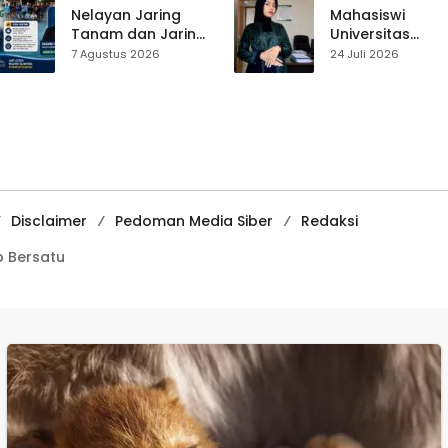
Tekankan
Pasar Cisaat
Nelayan Jaring
Mahasiswi
Pentingnya
Tanam dan Jaring
Universitas
Persatuan
Obor
Muhammadiyah
7 Agustus 2026
24 Juli 2026
Ujunggenteng
Sukabumi Raih
Sepakat Atur Zona
Juara II Kompeti
Penangkapan
Media
Pembelajaran
Digital Tingkat
Internasional
Disclaimer
Pedoman Media Siber
Redaksi
 Bersatu