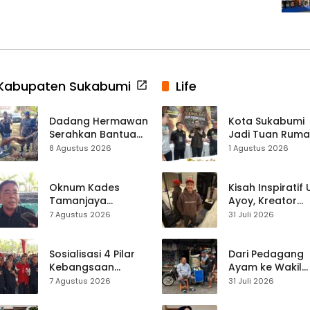
Kabupaten Sukabumi
Life
Dadang Hermawan
Kota Sukabumi
Serahkan Bantuan
Jadi Tuan Rum
Seragam
Kontes Batu Aki
8 Agustus 2026
1 Agustus 2026
Paskibraka
Nasional
Kecamatan
Ciracap
Oknum Kades
Kisah Inspiratif
Tamanjaya
Ayoy, Kreator
Terjerat Kasus
TikTok Asal
7 Agustus 2026
31 Juli 2026
Narkoba, Paoji
Sukabumi yang
Nurjaman Minta
Ubah Nasib Lew
Seleksi Calon
Live Streaming
Sosialisasi 4 Pilar
Dari Pedagang
Kades Diperketat
Kebangsaan
Ayam ke Wakil
Digelar di
Ketua DPRD, H.
7 Agustus 2026
31 Juli 2026
Jampangkulon,
Usep Kenang
Yulius Setiarto
Perjalanan Hidu