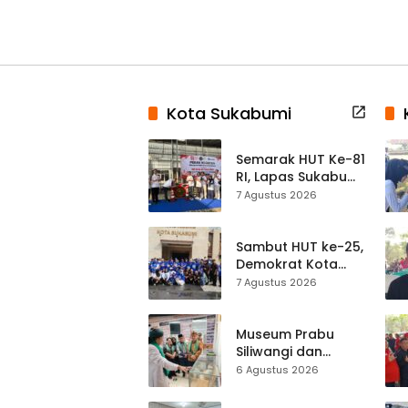
Kota Sukabumi
Semarak HUT Ke-81
RI, Lapas Sukabumi
Resmi Gelar Pekan
7 Agustus 2026
Olahraga dan
Lomba Tradisional
Sambut HUT ke-25,
Demokrat Kota
Sukabumi
7 Agustus 2026
Gelorakan
Gerakan Indonesia
ASRI Lewat Aksi
Museum Prabu
Bersih Masjid
Siliwangi dan
Agung
Museum Keramik
6 Agustus 2026
Al-Fath Punya
Gedung Baru,