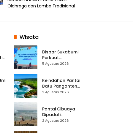
Olahraga dan Lomba Tradisional
Wisata
Dispar Sukabumi
ah
Perkuat
k
Keselamatan
5 Agustus 2026
Destinasi, SDM
Pariwisata Dibekali
Mitigasi hingga
 Umi
Keindahan Pantai
Teknik Evakuasi
Batu Panganten
Mulai Dilirik
2 Agustus 2026
Wisatawan Lokal
at
dan Luar Daerah
Pantai Cibuaya
Dipadati
Wisatawan,
2 Agustus 2026
Balawista Ingatkan
p di
Pengunjung Tetap