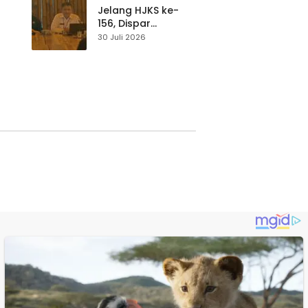
Waspada
Jelang HJKS ke-
156, Dispar
Kabupaten
30 Juli 2026
Sukabumi Perkuat
si
Promosi Wisata
Lewat Publikasi
Digital