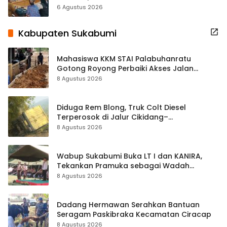
Terbuka Beri Data
6 Agustus 2026
Kabupaten Sukabumi
Mahasiswa KKM STAI Palabuhanratu
Gotong Royong Perbaiki Akses Jalan
Majelis Ta’lim di Sagaranten
8 Agustus 2026
Diduga Rem Blong, Truk Colt Diesel
Terperosok di Jalur Cikidang–
Palabuhanratu
8 Agustus 2026
Wabup Sukabumi Buka LT I dan KANIRA,
Tekankan Pramuka sebagai Wadah
Pembentukan Karakter
8 Agustus 2026
Dadang Hermawan Serahkan Bantuan
Seragam Paskibraka Kecamatan Ciracap
8 Agustus 2026