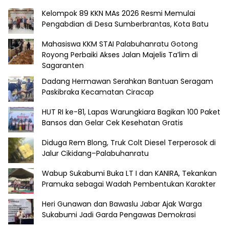
Kelompok 89 KKN MAs 2026 Resmi Memulai
Pengabdian di Desa Sumberbrantas, Kota Batu
Mahasiswa KKM STAI Palabuhanratu Gotong
Royong Perbaiki Akses Jalan Majelis Ta’lim di
Sagaranten
Dadang Hermawan Serahkan Bantuan Seragam
Paskibraka Kecamatan Ciracap
HUT RI ke-81, Lapas Warungkiara Bagikan 100 Paket
Bansos dan Gelar Cek Kesehatan Gratis
Diduga Rem Blong, Truk Colt Diesel Terperosok di
Jalur Cikidang–Palabuhanratu
Wabup Sukabumi Buka LT I dan KANIRA, Tekankan
Pramuka sebagai Wadah Pembentukan Karakter
Heri Gunawan dan Bawaslu Jabar Ajak Warga
Sukabumi Jadi Garda Pengawas Demokrasi