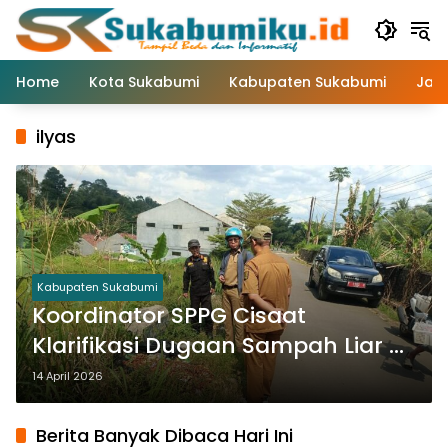
Langsung
ke
konten
Home
Kota Sukabumi
Kabupaten Sukabumi
Jaw
ilyas
Kabupaten Sukabumi
Koordinator SPPG Cisaat
Klarifikasi Dugaan Sampah Liar di
Padaasih: Bukan dari Dapur MBG
14 April 2026
Berita Banyak Dibaca Hari Ini