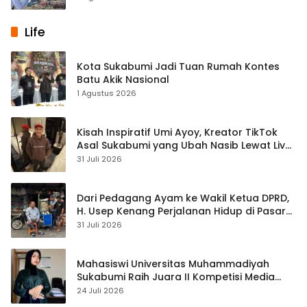
Life
Kota Sukabumi Jadi Tuan Rumah Kontes
Batu Akik Nasional
1 Agustus 2026
Kisah Inspiratif Umi Ayoy, Kreator TikTok
Asal Sukabumi yang Ubah Nasib Lewat Live
Streaming
31 Juli 2026
Dari Pedagang Ayam ke Wakil Ketua DPRD,
H. Usep Kenang Perjalanan Hidup di Pasar
Cisaat
31 Juli 2026
Mahasiswi Universitas Muhammadiyah
Sukabumi Raih Juara II Kompetisi Media
Pembelajaran Digital Tingkat Internasional
24 Juli 2026