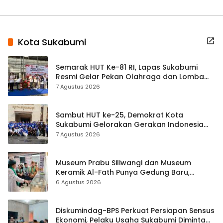
Kota Sukabumi
Semarak HUT Ke-81 RI, Lapas Sukabumi
Resmi Gelar Pekan Olahraga dan Lomba
Tradisional
7 Agustus 2026
Sambut HUT ke-25, Demokrat Kota
Sukabumi Gelorakan Gerakan Indonesia
ASRI Lewat Aksi Bersih Masjid Agung
7 Agustus 2026
Museum Prabu Siliwangi dan Museum
Keramik Al-Fath Punya Gedung Baru,
Hampir 500 Koleksi Dipisahkan
6 Agustus 2026
Diskumindag-BPS Perkuat Persiapan Sensus
Ekonomi, Pelaku Usaha Sukabumi Diminta