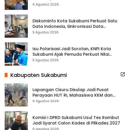
Terbuka Beri Data
6 Agustus 2026
Diskominfo Kota Sukabumi Perkuat Satu
Data Indonesia, Sinkronisasi Data
Kewilayahan Dikebut
5 Agustus 2026
Isu Polarisasi Jadi Sorotan, KNPI Kota
Sukabumi Ajak Pemuda Perkuat Nilai
Kebangsaan
5 Agustus 2026
Kabupaten Sukabumi
Lapangan Cisuru Disulap Jadi Pusat
Perayaan HUT RI, Mahasiswa KKM dan
Warga Satukan Tenaga
6 Agustus 2026
Komisi I DPRD Sukabumi Usul Tes Rambut
Jadi Syarat Calon Kades di Pilkades 2027
6 Agustus 2026