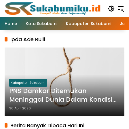
Langsung
ke
konten
Home
Kota Sukabumi
Kabupaten Sukabumi
Jaw
Ipda Ade Rulli
Kabupaten Sukabumi
PNS Damkar Ditemukan
Meninggal Dunia Dalam Kondisi
Tergantung di Gunungguruh
30 April 2026
Sukabumi
Berita Banyak Dibaca Hari Ini