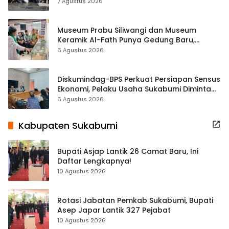
ASRI Lewat Aksi Bersih Masjid Agung
7 Agustus 2026
Museum Prabu Siliwangi dan Museum
Keramik Al-Fath Punya Gedung Baru,
Hampir 500 Koleksi Dipisahkan
6 Agustus 2026
Diskumindag-BPS Perkuat Persiapan Sensus
Ekonomi, Pelaku Usaha Sukabumi Diminta
Terbuka Beri Data
6 Agustus 2026
Kabupaten Sukabumi
Bupati Asjap Lantik 26 Camat Baru, Ini
Daftar Lengkapnya!
10 Agustus 2026
Rotasi Jabatan Pemkab Sukabumi, Bupati
Asep Japar Lantik 327 Pejabat
10 Agustus 2026