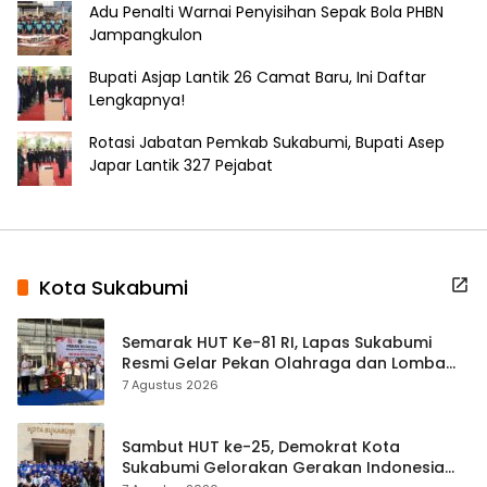
Adu Penalti Warnai Penyisihan Sepak Bola PHBN
Jampangkulon
Bupati Asjap Lantik 26 Camat Baru, Ini Daftar
Lengkapnya!
Rotasi Jabatan Pemkab Sukabumi, Bupati Asep
Japar Lantik 327 Pejabat
Kota Sukabumi
Semarak HUT Ke-81 RI, Lapas Sukabumi
Resmi Gelar Pekan Olahraga dan Lomba
Tradisional
7 Agustus 2026
Sambut HUT ke-25, Demokrat Kota
Sukabumi Gelorakan Gerakan Indonesia