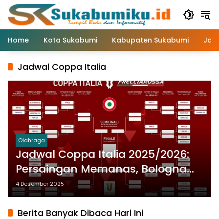
Langsung
ke
konten
Home
Kota Sukabumi
Kabupaten Sukabumi
Jaw
Jadwal Coppa Italia
Olahraga
Jadwal Coppa Italia 2025/2026:
Persaingan Memanas, Bologna
Siap Pertahankan Gelar
4 Desember 2025
Berita Banyak Dibaca Hari Ini