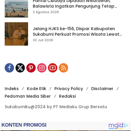
Pantai Cibuaya Dipadati Wisatawan,
Balawista Ingatkan Pengunjung Tetap
Waspada
2 Agustus 2026
Jelang HJKS ke-156, Dispar Kabupaten
Sukabumi Perkuat Promosi Wisata Lewat
Publikasi Digital
30 Juli 2026
Indeks
Kode Etik
Privacy Policy
Disclaimer
Pedoman Media Siber
Redaksi
Sukabumiku@2024 by PT Mediaku Grup Bersatu