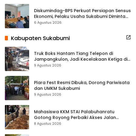
Diskumindag-BPS Perkuat Persiapan Sensus
Ekonomi, Pelaku Usaha Sukabumi Diminta
Terbuka Beri Data
6 Agustus 2026
Kabupaten Sukabumi
Truk Boks Hantam Tiang Telepon di
Jampangkulon, Jadi Kecelakaan Ketiga di
Titik yang Sama
9 Agustus 2026
Plara Fest Resmi Dibuka, Dorong Pariwisata
dan UMKM Sukabumi
9 Agustus 2026
Mahasiswa KKM STAI Palabuhanratu
Gotong Royong Perbaiki Akses Jalan
Majelis Ta’lim di Sagaranten
8 Agustus 2026