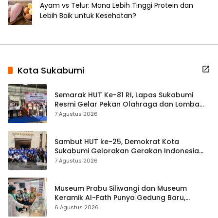
Ayam vs Telur: Mana Lebih Tinggi Protein dan
Lebih Baik untuk Kesehatan?
Kota Sukabumi
Semarak HUT Ke-81 RI, Lapas Sukabumi
Resmi Gelar Pekan Olahraga dan Lomba
Tradisional
7 Agustus 2026
Sambut HUT ke-25, Demokrat Kota
Sukabumi Gelorakan Gerakan Indonesia
ASRI Lewat Aksi Bersih Masjid Agung
7 Agustus 2026
Museum Prabu Siliwangi dan Museum
Keramik Al-Fath Punya Gedung Baru,
Hampir 500 Koleksi Dipisahkan
6 Agustus 2026