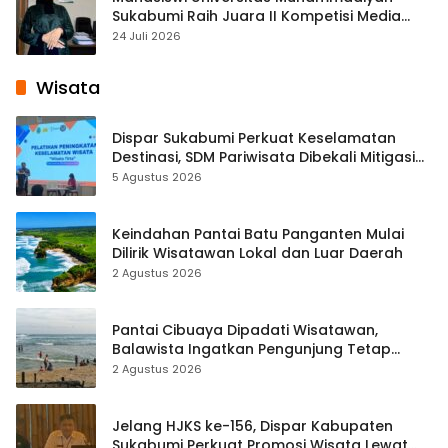
Sukabumi Raih Juara II Kompetisi Media
Pembelajaran Digital Tingkat Internasional
24 Juli 2026
Wisata
Dispar Sukabumi Perkuat Keselamatan
Destinasi, SDM Pariwisata Dibekali Mitigasi
hingga Teknik Evakuasi
5 Agustus 2026
Keindahan Pantai Batu Panganten Mulai
Dilirik Wisatawan Lokal dan Luar Daerah
2 Agustus 2026
Pantai Cibuaya Dipadati Wisatawan,
Balawista Ingatkan Pengunjung Tetap
Waspada
2 Agustus 2026
Jelang HJKS ke-156, Dispar Kabupaten
Sukabumi Perkuat Promosi Wisata Lewat