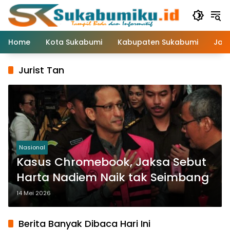
Langsung
ke
konten
Home
Kota Sukabumi
Kabupaten Sukabumi
Jaw
Jurist Tan
Nasional
Kasus Chromebook, Jaksa Sebut
Harta Nadiem Naik tak Seimbang
14 Mei 2026
Berita Banyak Dibaca Hari Ini