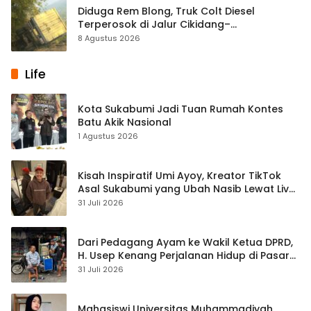
Diduga Rem Blong, Truk Colt Diesel
Terperosok di Jalur Cikidang–
Palabuhanratu
8 Agustus 2026
Life
Kota Sukabumi Jadi Tuan Rumah Kontes
Batu Akik Nasional
1 Agustus 2026
Kisah Inspiratif Umi Ayoy, Kreator TikTok
Asal Sukabumi yang Ubah Nasib Lewat Live
Streaming
31 Juli 2026
Dari Pedagang Ayam ke Wakil Ketua DPRD,
H. Usep Kenang Perjalanan Hidup di Pasar
Cisaat
31 Juli 2026
Mahasiswi Universitas Muhammadiyah