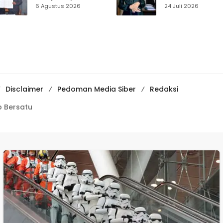
Disabilitas,
Muhammadiyah
6 Agustus 2026
24 Juli 2026
Perlindungan Hak
Sukabumi Raih
dan Akses Layanan
Juara II Kompeti
Diperkuat
Media
Pembelajaran
Digital Tingkat
Internasional
Disclaimer
Pedoman Media Siber
Redaksi
 Bersatu