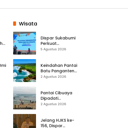
Wisata
Dispar Sukabumi
ah
Perkuat
k
Keselamatan
5 Agustus 2026
Destinasi, SDM
Pariwisata Dibekali
Mitigasi hingga
 Umi
Keindahan Pantai
Teknik Evakuasi
Batu Panganten
Mulai Dilirik
2 Agustus 2026
Wisatawan Lokal
at
dan Luar Daerah
Pantai Cibuaya
Dipadati
Wisatawan,
2 Agustus 2026
Balawista Ingatkan
p di
Pengunjung Tetap
Waspada
Jelang HJKS ke-
156, Dispar