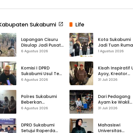
Kabupaten Sukabumi
Life
Lapangan Cisuru
Kota Sukabumi
Disulap Jadi Pusat
Jadi Tuan Rum
Perayaan HUT RI,
Kontes Batu Aki
6 Agustus 2026
1 Agustus 2026
Mahasiswa KKM
Nasional
dan Warga
Satukan Tenaga
Komisi I DPRD
Kisah Inspiratif
Sukabumi Usul Tes
Ayoy, Kreator
Rambut Jadi
TikTok Asal
6 Agustus 2026
31 Juli 2026
Syarat Calon
Sukabumi yang
Kades di Pilkades
Ubah Nasib Lew
2027
Live Streaming
Polres Sukabumi
Dari Pedagang
Beberkan
Ayam ke Wakil
Kronologi
Ketua DPRD, H.
6 Agustus 2026
31 Juli 2026
Diamankannya
Usep Kenang
Kades Tamanjaya
Perjalanan Hidu
dalam Kasus Sabu
Pasar Cisaat
DPRD Sukabumi
Mahasiswi
Setujui Raperda
Universitas