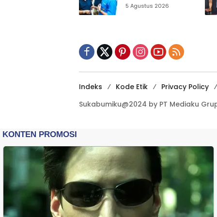
Sukabumi Ajak
5 Agustus 2026
Pemuda Perkuat
Nilai Kebangsaan
Indeks
Kode Etik
Privacy Policy
Sukabumiku@2024 by PT Mediaku Grup