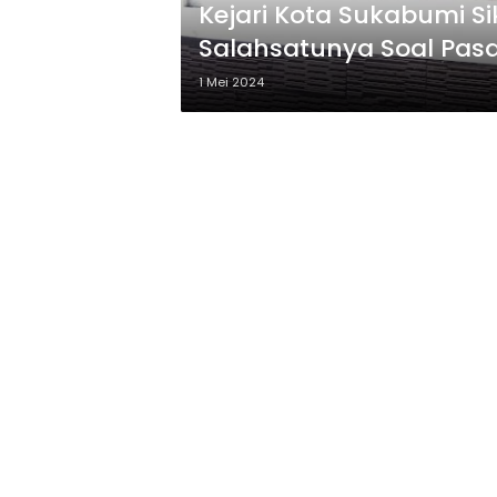
Kejari Kota Sukabumi Si
Salahsatunya Soal Pas
1 Mei 2024