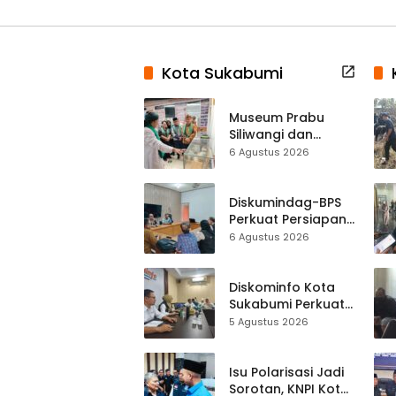
Kota Sukabumi
Museum Prabu
Siliwangi dan
Museum Keramik
6 Agustus 2026
Al-Fath Punya
Gedung Baru,
Hampir 500 Koleksi
Diskumindag-BPS
Dipisahkan
Perkuat Persiapan
Sensus Ekonomi,
6 Agustus 2026
Pelaku Usaha
Sukabumi Diminta
Terbuka Beri Data
Diskominfo Kota
Sukabumi Perkuat
Satu Data
5 Agustus 2026
Indonesia,
Sinkronisasi Data
Kewilayahan
Isu Polarisasi Jadi
Dikebut
Sorotan, KNPI Kota