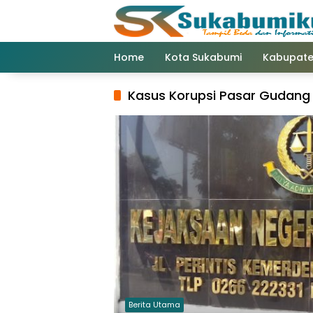
Langsung
ke
konten
Home
Kota Sukabumi
Kabupate
Kasus Korupsi Pasar Gudang
Berita Utama