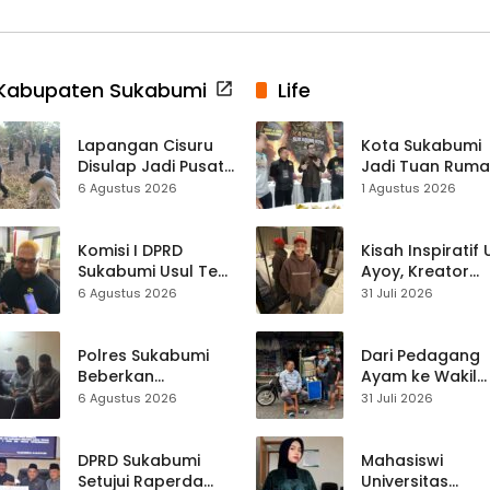
Kabupaten Sukabumi
Life
Lapangan Cisuru
Kota Sukabumi
Disulap Jadi Pusat
Jadi Tuan Rum
Perayaan HUT RI,
Kontes Batu Aki
6 Agustus 2026
1 Agustus 2026
Mahasiswa KKM
Nasional
dan Warga
Satukan Tenaga
Komisi I DPRD
Kisah Inspiratif
Sukabumi Usul Tes
Ayoy, Kreator
Rambut Jadi
TikTok Asal
6 Agustus 2026
31 Juli 2026
Syarat Calon
Sukabumi yang
Kades di Pilkades
Ubah Nasib Lew
2027
Live Streaming
Polres Sukabumi
Dari Pedagang
Beberkan
Ayam ke Wakil
Kronologi
Ketua DPRD, H.
6 Agustus 2026
31 Juli 2026
Diamankannya
Usep Kenang
Kades Tamanjaya
Perjalanan Hidu
dalam Kasus Sabu
Pasar Cisaat
DPRD Sukabumi
Mahasiswi
Setujui Raperda
Universitas