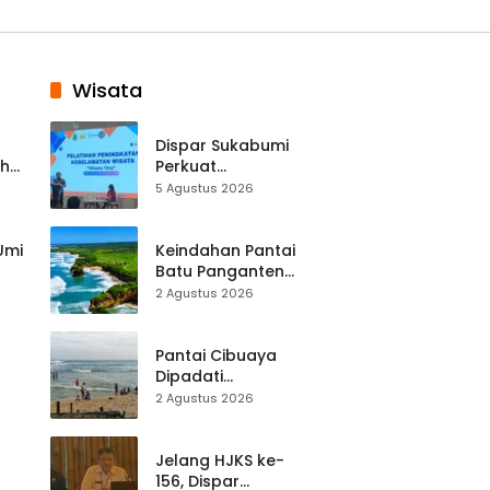
Wisata
Dispar Sukabumi
ah
Perkuat
k
Keselamatan
5 Agustus 2026
Destinasi, SDM
Pariwisata Dibekali
Mitigasi hingga
 Umi
Keindahan Pantai
Teknik Evakuasi
Batu Panganten
Mulai Dilirik
2 Agustus 2026
Wisatawan Lokal
at
dan Luar Daerah
Pantai Cibuaya
Dipadati
Wisatawan,
2 Agustus 2026
Balawista Ingatkan
p di
Pengunjung Tetap
Waspada
Jelang HJKS ke-
156, Dispar