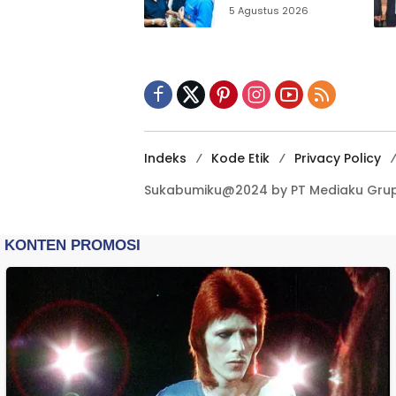
Sukabumi Ajak
5 Agustus 2026
Pemuda Perkuat
Nilai Kebangsaan
Indeks
Kode Etik
Privacy Policy
Sukabumiku@2024 by PT Mediaku Grup