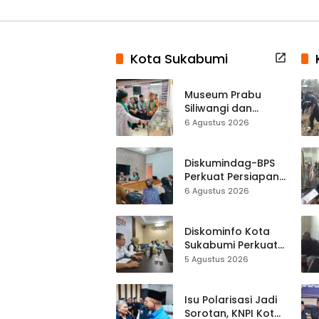
Kota Sukabumi
Museum Prabu
Siliwangi dan
Museum Keramik
6 Agustus 2026
Al-Fath Punya
Gedung Baru,
Hampir 500 Koleksi
Diskumindag-BPS
Dipisahkan
Perkuat Persiapan
Sensus Ekonomi,
6 Agustus 2026
Pelaku Usaha
Sukabumi Diminta
Terbuka Beri Data
Diskominfo Kota
Sukabumi Perkuat
Satu Data
5 Agustus 2026
Indonesia,
Sinkronisasi Data
Kewilayahan
Isu Polarisasi Jadi
Dikebut
Sorotan, KNPI Kota