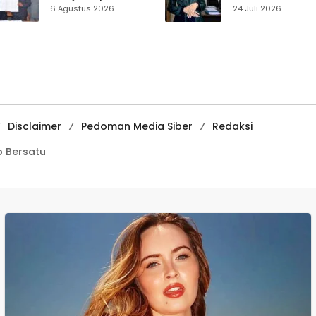
Disabilitas,
Muhammadiyah
6 Agustus 2026
24 Juli 2026
Perlindungan Hak
Sukabumi Raih
dan Akses Layanan
Juara II Kompeti
Diperkuat
Media
Pembelajaran
Digital Tingkat
Internasional
Disclaimer
Pedoman Media Siber
Redaksi
 Bersatu