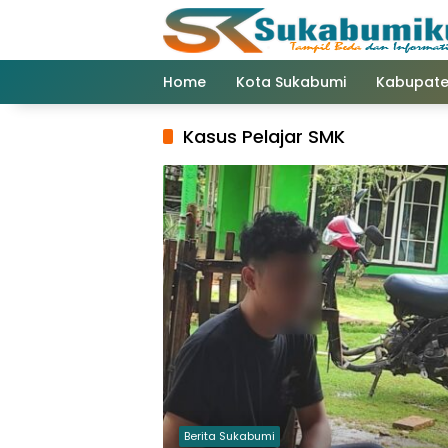
Langsung
ke
konten
Home
Kota Sukabumi
Kabupate
Kasus Pelajar SMK
Berita Sukabumi