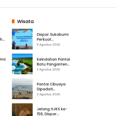
Wisata
Dispar Sukabumi
ah
Perkuat
k
Keselamatan
5 Agustus 2026
Destinasi, SDM
Pariwisata Dibekali
Mitigasi hingga
 Umi
Keindahan Pantai
Teknik Evakuasi
Batu Panganten
Mulai Dilirik
2 Agustus 2026
Wisatawan Lokal
at
dan Luar Daerah
Pantai Cibuaya
Dipadati
Wisatawan,
2 Agustus 2026
Balawista Ingatkan
p di
Pengunjung Tetap
Waspada
Jelang HJKS ke-
156, Dispar