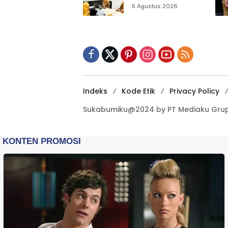
Matangkan Inovasi
5 Agustus 2026
Puskesmas untuk
IGA 2026
Indeks
Kode Etik
Privacy Policy
Sukabumiku@2024 by PT Mediaku Grup