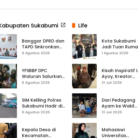
Kabupaten Sukabumi
Life
Banggar DPRD dan
Kota Sukabumi
TAPD Sinkronkan
Jadi Tuan Rum
Anggaran
Kontes Batu Aki
6 Agustus 2026
1 Agustus 2026
Sukabumi, Program
Nasional
Prioritas hingga
Pendapatan
YFSBBP DPC
Kisah Inspiratif
Dibahas
Waluran Salurkan
Ayoy, Kreator
Bantuan Sosial
TikTok Asal
6 Agustus 2026
31 Juli 2026
untuk Bocah
Sukabumi yang
Korban Luka Bakar
Ubah Nasib Lew
Air Panas
Live Streaming
SIM Keliling Polres
Dari Pedagang
Sukabumi Hadir di
Ayam ke Wakil
Kalapa Nunggal,
Ketua DPRD, H.
6 Agustus 2026
31 Juli 2026
Kamis 6 Agustus
Usep Kenang
2026
Perjalanan Hidu
Pasar Cisaat
Kepala Desa di
Mahasiswi
Kecamatan
Universitas