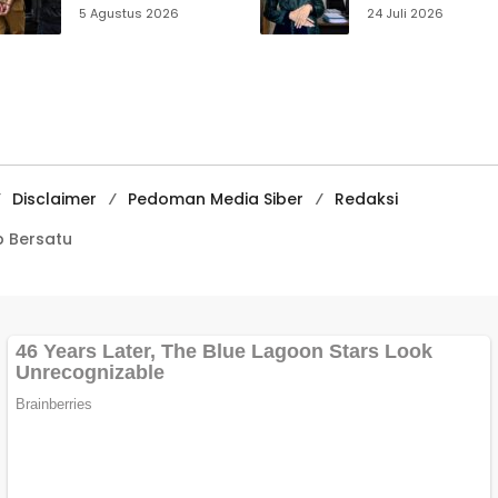
Ciemas Diduga
Muhammadiyah
5 Agustus 2026
24 Juli 2026
Diamankan
Sukabumi Raih
Satnarkoba, Polisi
Juara II Kompeti
Belum Beri
Media
Penjelasan Resmi
Pembelajaran
Digital Tingkat
Internasional
Disclaimer
Pedoman Media Siber
Redaksi
 Bersatu