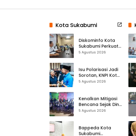
Kota Sukabumi
Diskominfo Kota
Sukabumi Perkuat
Satu Data
5 Agustus 2026
Indonesia,
Sinkronisasi Data
Kewilayahan
Isu Polarisasi Jadi
Dikebut
Sorotan, KNPI Kota
Sukabumi Ajak
5 Agustus 2026
Pemuda Perkuat
Nilai Kebangsaan
Kenalkan Mitigasi
Bencana Sejak Dini,
Anak-anak KB
5 Agustus 2026
Baitul Makmur
Sukabumi Belajar
Lewat Boneka
Bappeda Kota
Tangan
Sukabumi