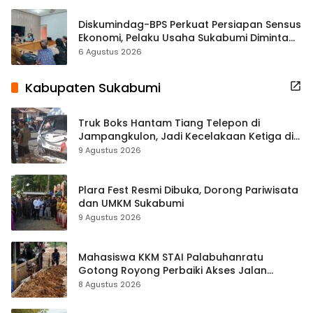
Diskumindag-BPS Perkuat Persiapan Sensus
Ekonomi, Pelaku Usaha Sukabumi Diminta
Terbuka Beri Data
6 Agustus 2026
Kabupaten Sukabumi
Truk Boks Hantam Tiang Telepon di
Jampangkulon, Jadi Kecelakaan Ketiga di
Titik yang Sama
9 Agustus 2026
Plara Fest Resmi Dibuka, Dorong Pariwisata
dan UMKM Sukabumi
9 Agustus 2026
Mahasiswa KKM STAI Palabuhanratu
Gotong Royong Perbaiki Akses Jalan
Majelis Ta’lim di Sagaranten
8 Agustus 2026