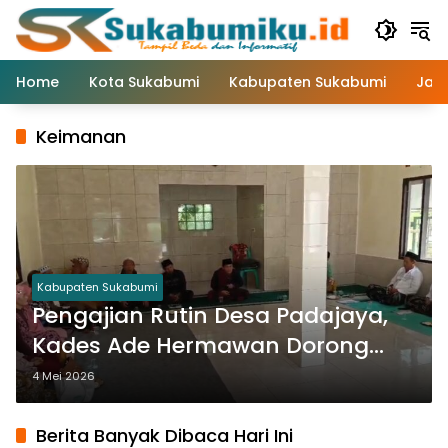
Langsung
ke
konten
Home
Kota Sukabumi
Kabupaten Sukabumi
Jaw
Keimanan
Kabupaten Sukabumi
Pengajian Rutin Desa Padajaya,
Kades Ade Hermawan Dorong
Peningkatan Keimanan Warga
4 Mei 2026
Berita Banyak Dibaca Hari Ini