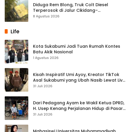
Diduga Rem Blong, Truk Colt Diesel
Terperosok di Jalur Cikidang–
Palabuhanratu
8 Agustus 2026
Life
Kota Sukabumi Jadi Tuan Rumah Kontes
Batu Akik Nasional
1 Agustus 2026
Kisah Inspiratif Umi Ayoy, Kreator TikTok
Asal Sukabumi yang Ubah Nasib Lewat Live
Streaming
31 Juli 2026
Dari Pedagang Ayam ke Wakil Ketua DPRD,
H. Usep Kenang Perjalanan Hidup di Pasar
Cisaat
31 Juli 2026
Mahasiswi Universitas Muhammadiyah