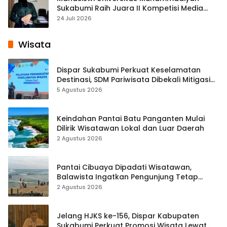
Sukabumi Raih Juara II Kompetisi Media
Pembelajaran Digital Tingkat Internasional
24 Juli 2026
Wisata
Dispar Sukabumi Perkuat Keselamatan
Destinasi, SDM Pariwisata Dibekali Mitigasi
hingga Teknik Evakuasi
5 Agustus 2026
Keindahan Pantai Batu Panganten Mulai
Dilirik Wisatawan Lokal dan Luar Daerah
2 Agustus 2026
Pantai Cibuaya Dipadati Wisatawan,
Balawista Ingatkan Pengunjung Tetap
Waspada
2 Agustus 2026
Jelang HJKS ke-156, Dispar Kabupaten
Sukabumi Perkuat Promosi Wisata Lewat