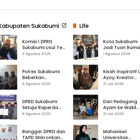
Kabupaten Sukabumi
Life
Komisi I DPRD
Kota Sukabumi
Sukabumi Usul Tes
Jadi Tuan Rum
Rambut Jadi
Kontes Batu Aki
6 Agustus 2026
1 Agustus 2026
Syarat Calon
Nasional
Kades di Pilkades
2027
Polres Sukabumi
Kisah Inspiratif
Beberkan
Ayoy, Kreator
Kronologi
TikTok Asal
6 Agustus 2026
31 Juli 2026
Diamankannya
Sukabumi yang
Kades Tamanjaya
Ubah Nasib Lew
dalam Kasus Sabu
Live Streaming
DPRD Sukabumi
Dari Pedagang
Setujui Raperda
Ayam ke Wakil
Disabilitas,
Ketua DPRD, H.
6 Agustus 2026
31 Juli 2026
Perlindungan Hak
Usep Kenang
dan Akses Layanan
Perjalanan Hidu
Diperkuat
Pasar Cisaat
Banggar DPRD dan
Mahasiswi
TAPD Sinkronkan
Universitas