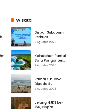
Wisata
Dispar Sukabumi
ah
Perkuat
k
Keselamatan
5 Agustus 2026
Destinasi, SDM
Pariwisata Dibekali
Mitigasi hingga
 Umi
Keindahan Pantai
Teknik Evakuasi
Batu Panganten
Mulai Dilirik
2 Agustus 2026
Wisatawan Lokal
at
dan Luar Daerah
Pantai Cibuaya
Dipadati
Wisatawan,
2 Agustus 2026
Balawista Ingatkan
p di
Pengunjung Tetap
Waspada
Jelang HJKS ke-
156, Dispar