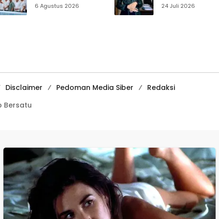
Anggaran
Muhammadiyah
6 Agustus 2026
24 Juli 2026
Sukabumi, Program
Sukabumi Raih
Prioritas hingga
Juara II Kompeti
Pendapatan
Media
Dibahas
Pembelajaran
Digital Tingkat
Internasional
Disclaimer
Pedoman Media Siber
Redaksi
 Bersatu