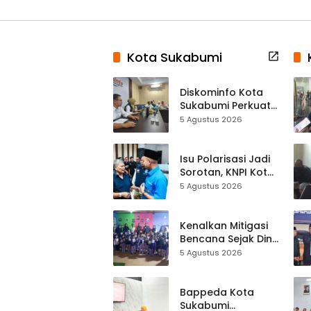
Kota Sukabumi
Diskominfo Kota
Sukabumi Perkuat
Satu Data
5 Agustus 2026
Indonesia,
Sinkronisasi Data
Kewilayahan
Isu Polarisasi Jadi
Dikebut
Sorotan, KNPI Kota
Sukabumi Ajak
5 Agustus 2026
Pemuda Perkuat
Nilai Kebangsaan
Kenalkan Mitigasi
Bencana Sejak Dini,
Anak-anak KB
5 Agustus 2026
Baitul Makmur
Sukabumi Belajar
Lewat Boneka
Bappeda Kota
Tangan
Sukabumi