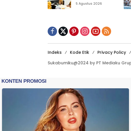
Matangkan Inovasi
5 Agustus 2026
Puskesmas untuk
IGA 2026
Indeks
Kode Etik
Privacy Policy
Sukabumiku@2024 by PT Mediaku Grup