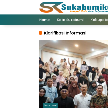
Langsung
ke
konten
Home
Kota Sukabumi
Kabupate
Klarifikasi Informasi
Nasional