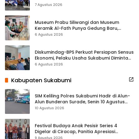
ASRI Lewat Aksi Bersih Masjid Agung
7 Agustus 2026
Museum Prabu Siliwangi dan Museum
Keramik Al-Fath Punya Gedung Baru,
Hampir 500 Koleksi Dipisahkan
6 Agustus 2026
Diskumindag-BPS Perkuat Persiapan Sensus
Ekonomi, Pelaku Usaha Sukabumi Diminta
Terbuka Beri Data
6 Agustus 2026
Kabupaten Sukabumi
SIM Keliling Polres Sukabumi Hadir di Alun-
Alun Bunderan Surade, Senin 10 Agustus
2026
10 Agustus 2026
Festival Budaya Anak Pesisir Series 4
Digelar di Ciracap, Panitia Apresiasi
Dukungan Disbudpora Sukabumi
9 Agustus 2026