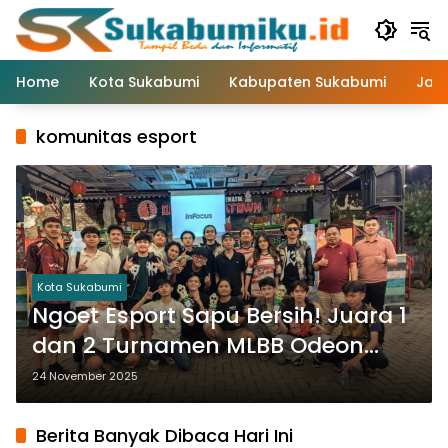
Langsung
ke
konten
Home
Kota Sukabumi
Kabupaten Sukabumi
Jaw
komunitas esport
Kota Sukabumi
Ngoet Esport Sapu Bersih! Juara 1
dan 2 Turnamen MLBB Odeon
Chinatown Sukabumi
24 November 2025
Berita Banyak Dibaca Hari Ini