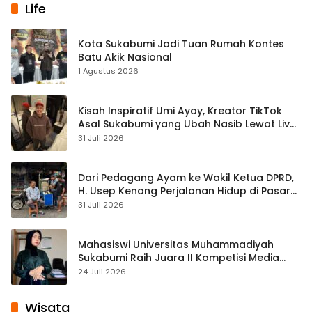
Life
Kota Sukabumi Jadi Tuan Rumah Kontes
Batu Akik Nasional
1 Agustus 2026
Kisah Inspiratif Umi Ayoy, Kreator TikTok
Asal Sukabumi yang Ubah Nasib Lewat Live
Streaming
31 Juli 2026
Dari Pedagang Ayam ke Wakil Ketua DPRD,
H. Usep Kenang Perjalanan Hidup di Pasar
Cisaat
31 Juli 2026
Mahasiswi Universitas Muhammadiyah
Sukabumi Raih Juara II Kompetisi Media
Pembelajaran Digital Tingkat Internasional
24 Juli 2026
Wisata