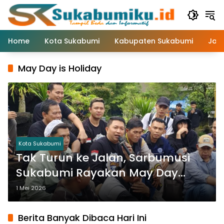
Langsung
ke
konten
Home
Kota Sukabumi
Kabupaten Sukabumi
Jaw
May Day is Holiday
Kota Sukabumi
Tak Turun ke Jalan, Sarbumusi
Sukabumi Rayakan May Day
dengan Konsep Liburan di Kota
1 Mei 2026
Sukabumi
Berita Banyak Dibaca Hari Ini