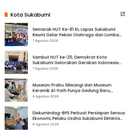
Kota Sukabumi
Semarak HUT Ke-81 RI, Lapas Sukabumi
Resmi Gelar Pekan Olahraga dan Lomba
Tradisional
7 Agustus 2026
Sambut HUT ke-25, Demokrat Kota
Sukabumi Gelorakan Gerakan Indonesia
ASRI Lewat Aksi Bersih Masjid Agung
7 Agustus 2026
Museum Prabu Siliwangi dan Museum
Keramik Al-Fath Punya Gedung Baru,
Hampir 500 Koleksi Dipisahkan
6 Agustus 2026
Diskumindag-BPS Perkuat Persiapan Sensus
Ekonomi, Pelaku Usaha Sukabumi Diminta
Terbuka Beri Data
6 Agustus 2026