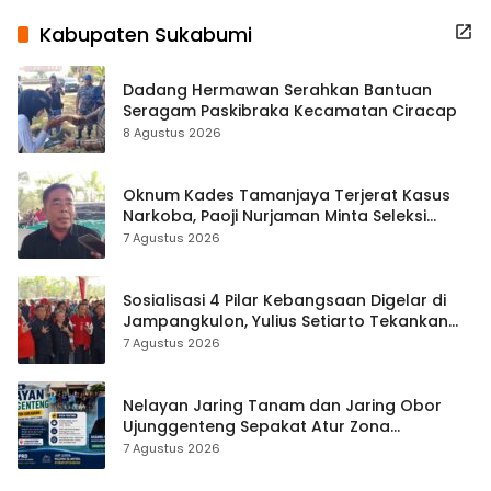
Kabupaten Sukabumi
Dadang Hermawan Serahkan Bantuan
Seragam Paskibraka Kecamatan Ciracap
8 Agustus 2026
Oknum Kades Tamanjaya Terjerat Kasus
Narkoba, Paoji Nurjaman Minta Seleksi
Calon Kades Diperketat
7 Agustus 2026
Sosialisasi 4 Pilar Kebangsaan Digelar di
Jampangkulon, Yulius Setiarto Tekankan
Pentingnya Persatuan
7 Agustus 2026
Nelayan Jaring Tanam dan Jaring Obor
Ujunggenteng Sepakat Atur Zona
Penangkapan
7 Agustus 2026