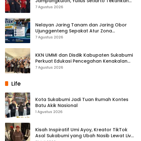
Jampangkulon, Yulius Setiarto Tekankan
Pentingnya Persatuan
7 Agustus 2026
Nelayan Jaring Tanam dan Jaring Obor
Ujunggenteng Sepakat Atur Zona
Penangkapan
7 Agustus 2026
KKN UMMI dan Disdik Kabupaten Sukabumi
Perkuat Edukasi Pencegahan Kenakalan
Remaja di SMPN 2 Tegalbuleud
7 Agustus 2026
Life
Kota Sukabumi Jadi Tuan Rumah Kontes
Batu Akik Nasional
1 Agustus 2026
Kisah Inspiratif Umi Ayoy, Kreator TikTok
Asal Sukabumi yang Ubah Nasib Lewat Live