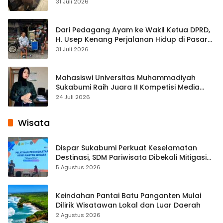
Streaming
31 Juli 2026
Dari Pedagang Ayam ke Wakil Ketua DPRD,
H. Usep Kenang Perjalanan Hidup di Pasar
Cisaat
31 Juli 2026
Mahasiswi Universitas Muhammadiyah
Sukabumi Raih Juara II Kompetisi Media
Pembelajaran Digital Tingkat Internasional
24 Juli 2026
Wisata
Dispar Sukabumi Perkuat Keselamatan
Destinasi, SDM Pariwisata Dibekali Mitigasi
hingga Teknik Evakuasi
5 Agustus 2026
Keindahan Pantai Batu Panganten Mulai
Dilirik Wisatawan Lokal dan Luar Daerah
2 Agustus 2026