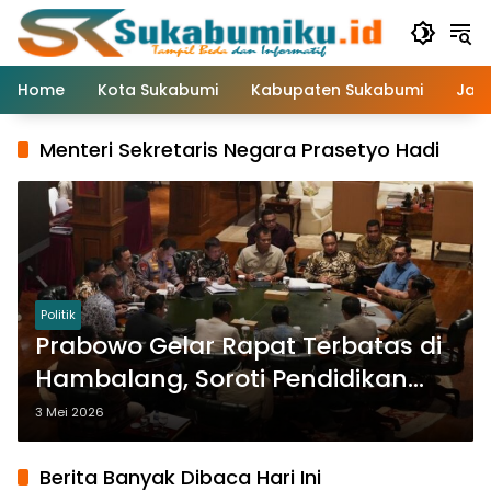
Langsung
ke
konten
Home
Kota Sukabumi
Kabupaten Sukabumi
Jaw
Menteri Sekretaris Negara Prasetyo Hadi
Politik
Prabowo Gelar Rapat Terbatas di
Hambalang, Soroti Pendidikan
hingga Stabilitas Nasional
3 Mei 2026
Berita Banyak Dibaca Hari Ini