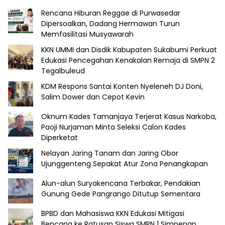
Rencana Hiburan Reggae di Purwasedar
Dipersoalkan, Dadang Hermawan Turun
Memfasilitasi Musyawarah
KKN UMMI dan Disdik Kabupaten Sukabumi Perkuat
Edukasi Pencegahan Kenakalan Remaja di SMPN 2
Tegalbuleud
KDM Respons Santai Konten Nyeleneh DJ Doni,
Salim Dower dan Cepot Kevin
Oknum Kades Tamanjaya Terjerat Kasus Narkoba,
Paoji Nurjaman Minta Seleksi Calon Kades
Diperketat
Nelayan Jaring Tanam dan Jaring Obor
Ujunggenteng Sepakat Atur Zona Penangkapan
Alun-alun Suryakencana Terbakar, Pendakian
Gunung Gede Pangrango Ditutup Sementara
BPBD dan Mahasiswa KKN Edukasi Mitigasi
Bencana ke Ratusan Siswa SMPN 1 Simpenan