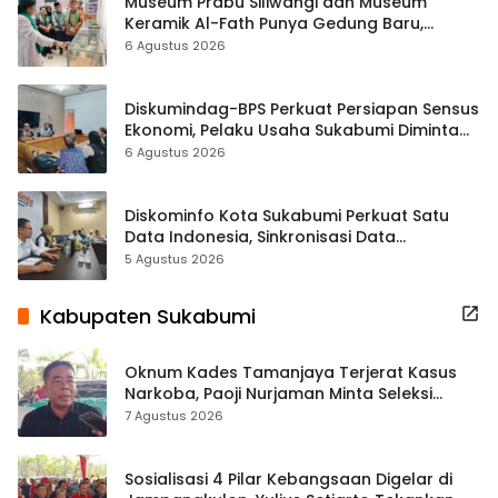
Museum Prabu Siliwangi dan Museum
Keramik Al-Fath Punya Gedung Baru,
Hampir 500 Koleksi Dipisahkan
6 Agustus 2026
Diskumindag-BPS Perkuat Persiapan Sensus
Ekonomi, Pelaku Usaha Sukabumi Diminta
Terbuka Beri Data
6 Agustus 2026
Diskominfo Kota Sukabumi Perkuat Satu
Data Indonesia, Sinkronisasi Data
Kewilayahan Dikebut
5 Agustus 2026
Kabupaten Sukabumi
Oknum Kades Tamanjaya Terjerat Kasus
Narkoba, Paoji Nurjaman Minta Seleksi
Calon Kades Diperketat
7 Agustus 2026
Sosialisasi 4 Pilar Kebangsaan Digelar di