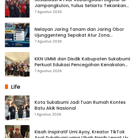
Jampangkulon, Yulius Setiarto Tekankan
Pentingnya Persatuan
7 Agustus 2026
Nelayan Jaring Tanam dan Jaring Obor
Ujunggenteng Sepakat Atur Zona
Penangkapan
7 Agustus 2026
KKN UMMI dan Disdik Kabupaten Sukabumi
Perkuat Edukasi Pencegahan Kenakalan
Remaja di SMPN 2 Tegalbuleud
7 Agustus 2026
Life
Kota Sukabumi Jadi Tuan Rumah Kontes
Batu Akik Nasional
1 Agustus 2026
Kisah Inspiratif Umi Ayoy, Kreator TikTok
Asal Sukabumi yang Ubah Nasib Lewat Live