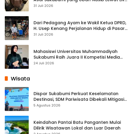
Streaming
31 Juli 2026
Dari Pedagang Ayam ke Wakil Ketua DPRD,
H. Usep Kenang Perjalanan Hidup di Pasar
Cisaat
31 Juli 2026
Mahasiswi Universitas Muhammadiyah
Sukabumi Raih Juara II Kompetisi Media
Pembelajaran Digital Tingkat Internasional
24 Juli 2026
Wisata
Dispar Sukabumi Perkuat Keselamatan
Destinasi, SDM Pariwisata Dibekali Mitigasi
hingga Teknik Evakuasi
5 Agustus 2026
Keindahan Pantai Batu Panganten Mulai
Dilirik Wisatawan Lokal dan Luar Daerah