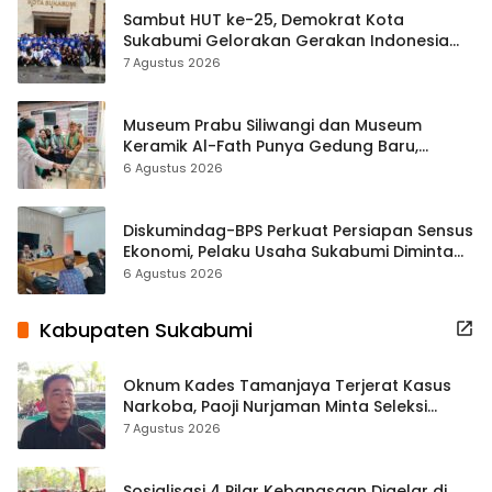
Sambut HUT ke-25, Demokrat Kota
Sukabumi Gelorakan Gerakan Indonesia
ASRI Lewat Aksi Bersih Masjid Agung
7 Agustus 2026
Museum Prabu Siliwangi dan Museum
Keramik Al-Fath Punya Gedung Baru,
Hampir 500 Koleksi Dipisahkan
6 Agustus 2026
Diskumindag-BPS Perkuat Persiapan Sensus
Ekonomi, Pelaku Usaha Sukabumi Diminta
Terbuka Beri Data
6 Agustus 2026
Kabupaten Sukabumi
Oknum Kades Tamanjaya Terjerat Kasus
Narkoba, Paoji Nurjaman Minta Seleksi
Calon Kades Diperketat
7 Agustus 2026
Sosialisasi 4 Pilar Kebangsaan Digelar di