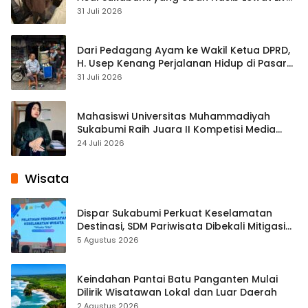
Streaming
31 Juli 2026
Dari Pedagang Ayam ke Wakil Ketua DPRD,
H. Usep Kenang Perjalanan Hidup di Pasar
Cisaat
31 Juli 2026
Mahasiswi Universitas Muhammadiyah
Sukabumi Raih Juara II Kompetisi Media
Pembelajaran Digital Tingkat Internasional
24 Juli 2026
Wisata
Dispar Sukabumi Perkuat Keselamatan
Destinasi, SDM Pariwisata Dibekali Mitigasi
hingga Teknik Evakuasi
5 Agustus 2026
Keindahan Pantai Batu Panganten Mulai
Dilirik Wisatawan Lokal dan Luar Daerah
2 Agustus 2026