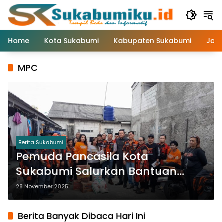
Langsung
ke
konten
Home
Kota Sukabumi
Kabupaten Sukabumi
Jaw
MPC
Berita Sukabumi
Pemuda Pancasila Kota
Sukabumi Salurkan Bantuan
Korban Kebakaran di Benteng
28 November 2025
Berita Banyak Dibaca Hari Ini