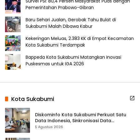
Survei PSI: 80,4 Persen Masyarakat Puas dengan
Pemerintahan Prabowo-Gibran
Baru Sehari Jualan, Gerobak Tahu Bulat di
Sukabumi Malah Dibawa Kabur
Kekeringan Meluas, 2.383 KK di Empat Kecamatan
Kota Sukabumi Terdampak
Bappeda Kota Sukabumi Matangkan Inovasi
Puskesmas untuk IGA 2026
Kota Sukabumi
Diskominfo Kota Sukabumi Perkuat Satu
Data Indonesia, Sinkronisasi Data
Kewilayahan Dikebut
5 Agustus 2026