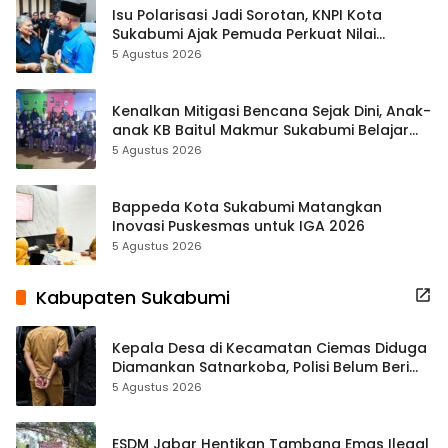
Isu Polarisasi Jadi Sorotan, KNPI Kota
Sukabumi Ajak Pemuda Perkuat Nilai
Kebangsaan
5 Agustus 2026
Kenalkan Mitigasi Bencana Sejak Dini, Anak-
anak KB Baitul Makmur Sukabumi Belajar
Lewat Boneka Tangan
5 Agustus 2026
Bappeda Kota Sukabumi Matangkan
Inovasi Puskesmas untuk IGA 2026
5 Agustus 2026
Kabupaten Sukabumi
Kepala Desa di Kecamatan Ciemas Diduga
Diamankan Satnarkoba, Polisi Belum Beri
Penjelasan Resmi
5 Agustus 2026
ESDM Jabar Hentikan Tambang Emas Ilegal