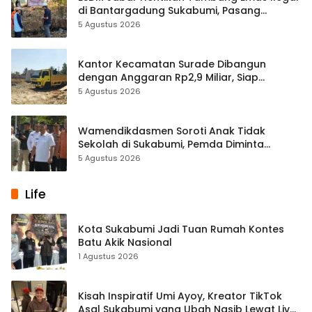
di Bantargadung Sukabumi, Pasang
Spanduk Larangan
5 Agustus 2026
Kantor Kecamatan Surade Dibangun
dengan Anggaran Rp2,9 Miliar, Siap
Hadirkan Layanan Lebih Optimal
5 Agustus 2026
Wamendikdasmen Soroti Anak Tidak
Sekolah di Sukabumi, Pemda Diminta
Perkuat Kolaborasi Pendidikan
5 Agustus 2026
Life
Kota Sukabumi Jadi Tuan Rumah Kontes
Batu Akik Nasional
1 Agustus 2026
Kisah Inspiratif Umi Ayoy, Kreator TikTok
Asal Sukabumi yang Ubah Nasib Lewat Live