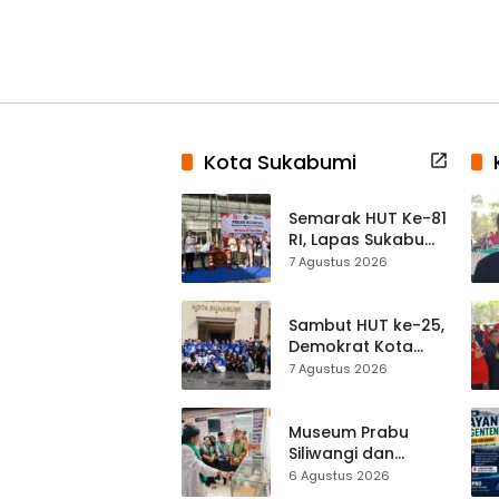
Kota Sukabumi
Semarak HUT Ke-81
RI, Lapas Sukabumi
Resmi Gelar Pekan
7 Agustus 2026
Olahraga dan
Lomba Tradisional
Sambut HUT ke-25,
Demokrat Kota
Sukabumi
7 Agustus 2026
Gelorakan
Gerakan Indonesia
ASRI Lewat Aksi
Museum Prabu
Bersih Masjid
Siliwangi dan
Agung
Museum Keramik
6 Agustus 2026
Al-Fath Punya