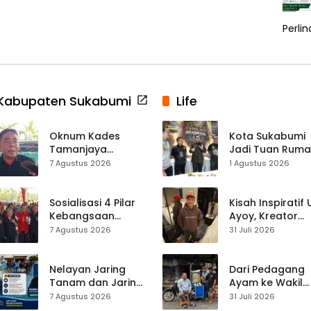
Perli
Kabupaten Sukabumi
Life
Oknum Kades
Kota Sukabumi
Tamanjaya
Jadi Tuan Rum
Terjerat Kasus
Kontes Batu Aki
7 Agustus 2026
1 Agustus 2026
Narkoba, Paoji
Nasional
Nurjaman Minta
Seleksi Calon
Sosialisasi 4 Pilar
Kisah Inspiratif
Kades Diperketat
Kebangsaan
Ayoy, Kreator
Digelar di
TikTok Asal
7 Agustus 2026
31 Juli 2026
Jampangkulon,
Sukabumi yang
Yulius Setiarto
Ubah Nasib Lew
Tekankan
Live Streaming
Nelayan Jaring
Dari Pedagang
Pentingnya
Tanam dan Jaring
Ayam ke Wakil
Persatuan
Obor
Ketua DPRD, H.
7 Agustus 2026
31 Juli 2026
Ujunggenteng
Usep Kenang