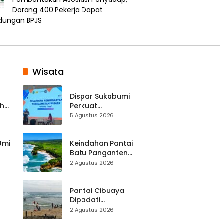
Dorong 400 Pekerja Dapat
ndungan BPJS
Wisata
Dispar Sukabumi
ah
Perkuat
k
Keselamatan
5 Agustus 2026
Destinasi, SDM
Pariwisata Dibekali
Mitigasi hingga
 Umi
Keindahan Pantai
Teknik Evakuasi
Batu Panganten
Mulai Dilirik
2 Agustus 2026
Wisatawan Lokal
at
dan Luar Daerah
Pantai Cibuaya
Dipadati
Wisatawan,
2 Agustus 2026
Balawista Ingatkan