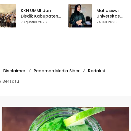
Sepakat Atur Zona
Perjalanan Hidu
Penangkapan
Pasar Cisaat
KKN UMMI dan
Mahasiswi
Disdik Kabupaten
Universitas
Sukabumi Perkuat
Muhammadiyah
7 Agustus 2026
24 Juli 2026
Edukasi
Sukabumi Raih
Pencegahan
Juara II Kompeti
Kenakalan Remaja
Media
di SMPN 2
Pembelajaran
Tegalbuleud
Digital Tingkat
Internasional
Disclaimer
Pedoman Media Siber
Redaksi
 Bersatu