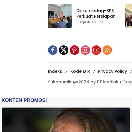
Gedung Baru,
Hampir 500 Koleksi
Diskumindag-BPS
Dipisahkan
Perkuat Persiapan
Sensus Ekonomi,
6 Agustus 2026
Pelaku Usaha
Sukabumi Diminta
Terbuka Beri Data
Indeks
Kode Etik
Privacy Policy
Sukabumiku@2024 by PT Mediaku Grup