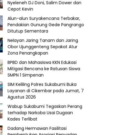
Nyeleneh DJ Doni, Salim Dower dan
Cepot Kevin
Alun-alun Suryakencana Terbakar,
Pendakian Gunung Gede Pangrango
Ditutup Sementara
Nelayan Jaring Tanam dan Jaring
Obor Ujunggenteng Sepakat Atur
Zona Penangkapan
BPBD dan Mahasiswa KKN Edukasi
Mitigasi Bencana ke Ratusan Siswa
SMPN 1 Simpenan
SIM Keliling Polres Sukabumi Buka
Layanan di Cikembar pada Jumat, 7
Agustus 2026
Wabup Sukabumi Tegaskan Perang
terhadap Narkoba Usai Dugaan
Kades Terlibat
Dadang Hermawan Fasilitasi
Pembentukan Asosiasi Penyadap,