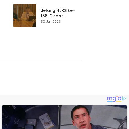
p di
Pengunjung Tetap
Waspada
Jelang HJKS ke-
156, Dispar
Kabupaten
30 Juli 2026
Sukabumi Perkuat
si
Promosi Wisata
Lewat Publikasi
Digital