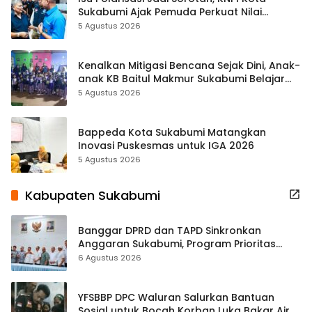
Sukabumi Ajak Pemuda Perkuat Nilai
Kebangsaan
5 Agustus 2026
Kenalkan Mitigasi Bencana Sejak Dini, Anak-
anak KB Baitul Makmur Sukabumi Belajar
Lewat Boneka Tangan
5 Agustus 2026
Bappeda Kota Sukabumi Matangkan
Inovasi Puskesmas untuk IGA 2026
5 Agustus 2026
Kabupaten Sukabumi
Banggar DPRD dan TAPD Sinkronkan
Anggaran Sukabumi, Program Prioritas
hingga Pendapatan Dibahas
6 Agustus 2026
YFSBBP DPC Waluran Salurkan Bantuan
Sosial untuk Bocah Korban Luka Bakar Air