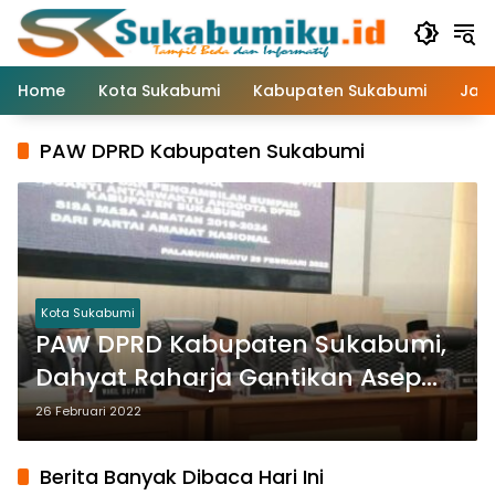
Langsung
ke
konten
Home
Kota Sukabumi
Kabupaten Sukabumi
Jaw
PAW DPRD Kabupaten Sukabumi
Kota Sukabumi
PAW DPRD Kabupaten Sukabumi,
Dahyat Raharja Gantikan Asep
Suherman
26 Februari 2022
Berita Banyak Dibaca Hari Ini