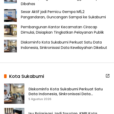
Dibahas
Sesar Aktif jadi Pemicu Gempa M5,2
Pangandaran, Guncangan Sampai ke Sukabumi
Pembangunan Kantor Kecamatan Ciracap
Dimulai, Disiapkan Tingkatkan Pelayanan Publik
Diskominfo Kota Sukabumi Perkuat Satu Data
Indonesia, Sinkronisasi Data Kewilayahan Dikebut
Kota Sukabumi
Diskominfo Kota Sukabumi Perkuat Satu
Data Indonesia, Sinkronisasi Data
Kewilayahan Dikebut
5 Agustus 2026
Isu Polarisasi Jadi Sorotan, KNPI Kota