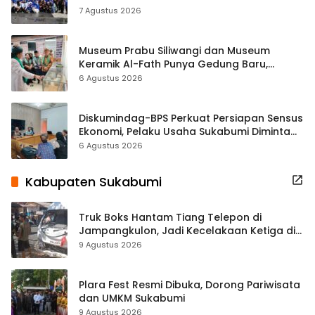
ASRI Lewat Aksi Bersih Masjid Agung
7 Agustus 2026
Museum Prabu Siliwangi dan Museum
Keramik Al-Fath Punya Gedung Baru,
Hampir 500 Koleksi Dipisahkan
6 Agustus 2026
Diskumindag-BPS Perkuat Persiapan Sensus
Ekonomi, Pelaku Usaha Sukabumi Diminta
Terbuka Beri Data
6 Agustus 2026
Kabupaten Sukabumi
Truk Boks Hantam Tiang Telepon di
Jampangkulon, Jadi Kecelakaan Ketiga di
Titik yang Sama
9 Agustus 2026
Plara Fest Resmi Dibuka, Dorong Pariwisata
dan UMKM Sukabumi
9 Agustus 2026