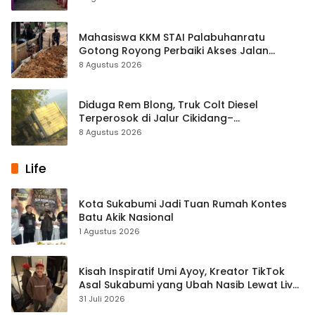
Mahasiswa KKM STAI Palabuhanratu
Gotong Royong Perbaiki Akses Jalan
Majelis Ta’lim di Sagaranten
8 Agustus 2026
Diduga Rem Blong, Truk Colt Diesel
Terperosok di Jalur Cikidang–
Palabuhanratu
8 Agustus 2026
Life
Kota Sukabumi Jadi Tuan Rumah Kontes
Batu Akik Nasional
1 Agustus 2026
Kisah Inspiratif Umi Ayoy, Kreator TikTok
Asal Sukabumi yang Ubah Nasib Lewat Live
Streaming
31 Juli 2026