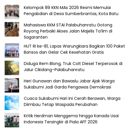
Kelompok 89 KKN MAs 2026 Resmi Memulai
Pengabdian di Desa Sumberbrantas, Kota Batu
Mahasiswa KKM STAI Palabuhanratu Gotong
Royong Perbaiki Akses Jalan Majelis Ta’lim di
Sagaranten
HUT RI ke-81, Lapas Warungkiara Bagikan 100 Paket
Bansos dan Gelar Cek Kesehatan Gratis
Diduga Rem Blong, Truk Colt Diesel Terperosok di
Jalur Cikidang–Palabuhanratu
Heri Gunawan dan Bawaslu Jabar Ajak Warga
Sukabumi Jadi Garda Pengawas Demokrasi
Cuaca Sukabumi Hari Ini Cerah Berawan, Warga
Diimbau Tetap Waspada Perubahan
Kritik Herdman Menggema hingga Kanada Usai
Indonesia Tersingkir di Piala AFF 2026