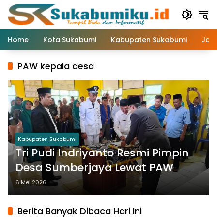
Langsung
ke
konten
Home
Kota Sukabumi
Kabupaten Sukabumi
Jaw
PAW kepala desa
Kabupaten Sukabumi
Tri Pudi Indriyanto Resmi Pimpin
Desa Sumberjaya Lewat PAW
6 Mei 2026
Berita Banyak Dibaca Hari Ini