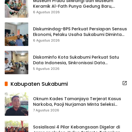
Museum Prabu Siliwangi dan Museum
Keramik Al-Fath Punya Gedung Baru,
Hampir 500 Koleksi Dipisahkan
6 Agustus 2026
Diskumindag-BPS Perkuat Persiapan Sensus
Ekonomi, Pelaku Usaha Sukabumi Diminta
Terbuka Beri Data
6 Agustus 2026
Diskominfo Kota Sukabumi Perkuat Satu
Data Indonesia, Sinkronisasi Data
Kewilayahan Dikebut
5 Agustus 2026
Kabupaten Sukabumi
Oknum Kades Tamanjaya Terjerat Kasus
Narkoba, Paoji Nurjaman Minta Seleksi
Calon Kades Diperketat
7 Agustus 2026
Sosialisasi 4 Pilar Kebangsaan Digelar di