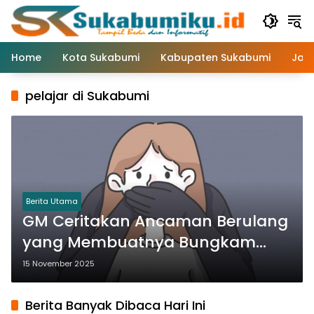
Langsung
ke
konten
Home
Kota Sukabumi
Kabupaten Sukabumi
Jaw
pelajar di Sukabumi
Berita Utama
GM Ceritakan Ancaman Berulang
yang Membuatnya Bungkam
Selama 13 Tahun
15 November 2025
Berita Banyak Dibaca Hari Ini