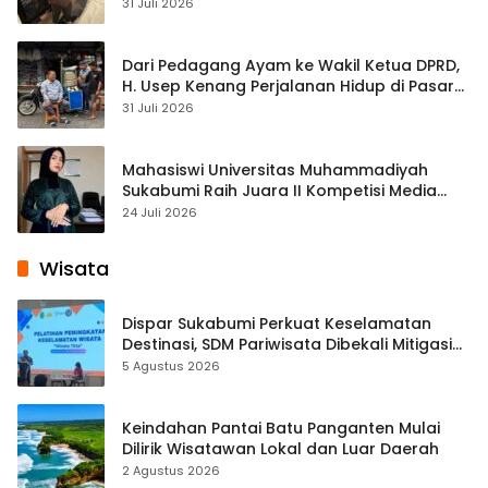
Streaming
31 Juli 2026
Dari Pedagang Ayam ke Wakil Ketua DPRD,
H. Usep Kenang Perjalanan Hidup di Pasar
Cisaat
31 Juli 2026
Mahasiswi Universitas Muhammadiyah
Sukabumi Raih Juara II Kompetisi Media
Pembelajaran Digital Tingkat Internasional
24 Juli 2026
Wisata
Dispar Sukabumi Perkuat Keselamatan
Destinasi, SDM Pariwisata Dibekali Mitigasi
hingga Teknik Evakuasi
5 Agustus 2026
Keindahan Pantai Batu Panganten Mulai
Dilirik Wisatawan Lokal dan Luar Daerah
2 Agustus 2026