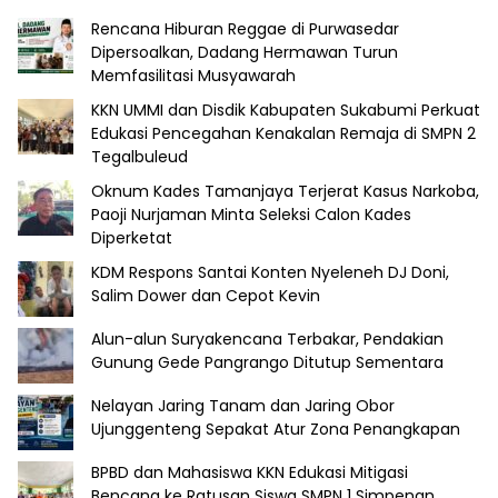
Rencana Hiburan Reggae di Purwasedar
Dipersoalkan, Dadang Hermawan Turun
Memfasilitasi Musyawarah
KKN UMMI dan Disdik Kabupaten Sukabumi Perkuat
Edukasi Pencegahan Kenakalan Remaja di SMPN 2
Tegalbuleud
Oknum Kades Tamanjaya Terjerat Kasus Narkoba,
Paoji Nurjaman Minta Seleksi Calon Kades
Diperketat
KDM Respons Santai Konten Nyeleneh DJ Doni,
Salim Dower dan Cepot Kevin
Alun-alun Suryakencana Terbakar, Pendakian
Gunung Gede Pangrango Ditutup Sementara
Nelayan Jaring Tanam dan Jaring Obor
Ujunggenteng Sepakat Atur Zona Penangkapan
BPBD dan Mahasiswa KKN Edukasi Mitigasi
Bencana ke Ratusan Siswa SMPN 1 Simpenan