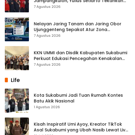
Jampangkulon, Yulius Setiarto Tekankan
Pentingnya Persatuan
7 Agustus 2026
Nelayan Jaring Tanam dan Jaring Obor
Ujunggenteng Sepakat Atur Zona
Penangkapan
7 Agustus 2026
KKN UMMI dan Disdik Kabupaten Sukabumi
Perkuat Edukasi Pencegahan Kenakalan
Remaja di SMPN 2 Tegalbuleud
7 Agustus 2026
Life
Kota Sukabumi Jadi Tuan Rumah Kontes
Batu Akik Nasional
1 Agustus 2026
Kisah Inspiratif Umi Ayoy, Kreator TikTok
Asal Sukabumi yang Ubah Nasib Lewat Live