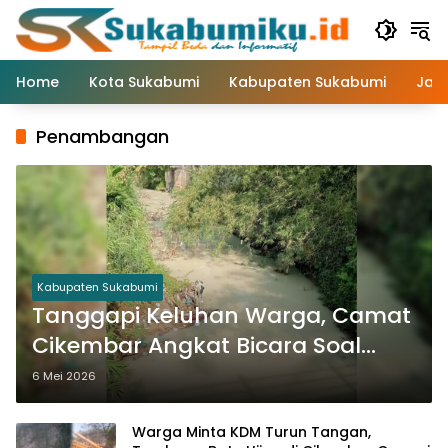
Langsung
ke
konten
Home
Kota Sukabumi
Kabupaten Sukabumi
Jaw
Penambangan
Kabupaten Sukabumi
Tanggapi Keluhan Warga, Camat
Cikembar Angkat Bicara Soal
Tambang Batu Hijau
6 Mei 2026
Warga Minta KDM Turun Tangan,