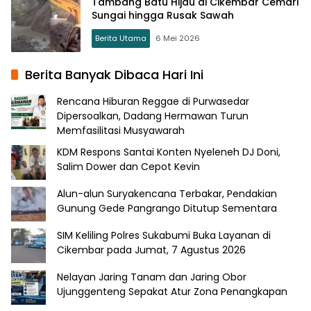
Tambang Batu Hijau di Cikembar Cemari
Sungai hingga Rusak Sawah
Berita Utama
6 Mei 2026
Berita Banyak Dibaca Hari Ini
Rencana Hiburan Reggae di Purwasedar
Dipersoalkan, Dadang Hermawan Turun
Memfasilitasi Musyawarah
KDM Respons Santai Konten Nyeleneh DJ Doni,
Salim Dower dan Cepot Kevin
Alun-alun Suryakencana Terbakar, Pendakian
Gunung Gede Pangrango Ditutup Sementara
SIM Keliling Polres Sukabumi Buka Layanan di
Cikembar pada Jumat, 7 Agustus 2026
Nelayan Jaring Tanam dan Jaring Obor
Ujunggenteng Sepakat Atur Zona Penangkapan