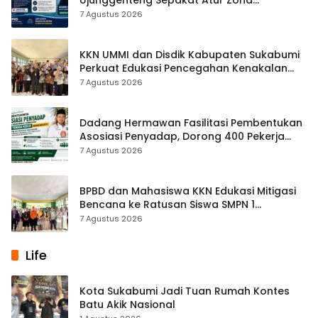
Penangkapan
7 Agustus 2026
KKN UMMI dan Disdik Kabupaten Sukabumi
Perkuat Edukasi Pencegahan Kenakalan
Remaja di SMPN 2 Tegalbuleud
7 Agustus 2026
Dadang Hermawan Fasilitasi Pembentukan
Asosiasi Penyadap, Dorong 400 Pekerja
Dapat Perlindungan BPJS
7 Agustus 2026
BPBD dan Mahasiswa KKN Edukasi Mitigasi
Bencana ke Ratusan Siswa SMPN 1
Simpenan
7 Agustus 2026
Life
Kota Sukabumi Jadi Tuan Rumah Kontes
Batu Akik Nasional