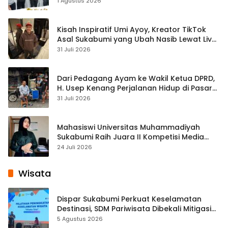
1 Agustus 2026
Kisah Inspiratif Umi Ayoy, Kreator TikTok
Asal Sukabumi yang Ubah Nasib Lewat Live
Streaming
31 Juli 2026
Dari Pedagang Ayam ke Wakil Ketua DPRD,
H. Usep Kenang Perjalanan Hidup di Pasar
Cisaat
31 Juli 2026
Mahasiswi Universitas Muhammadiyah
Sukabumi Raih Juara II Kompetisi Media
Pembelajaran Digital Tingkat Internasional
24 Juli 2026
Wisata
Dispar Sukabumi Perkuat Keselamatan
Destinasi, SDM Pariwisata Dibekali Mitigasi
hingga Teknik Evakuasi
5 Agustus 2026