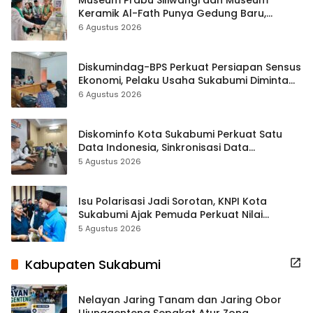
Keramik Al-Fath Punya Gedung Baru,
Hampir 500 Koleksi Dipisahkan
6 Agustus 2026
Diskumindag-BPS Perkuat Persiapan Sensus
Ekonomi, Pelaku Usaha Sukabumi Diminta
Terbuka Beri Data
6 Agustus 2026
Diskominfo Kota Sukabumi Perkuat Satu
Data Indonesia, Sinkronisasi Data
Kewilayahan Dikebut
5 Agustus 2026
Isu Polarisasi Jadi Sorotan, KNPI Kota
Sukabumi Ajak Pemuda Perkuat Nilai
Kebangsaan
5 Agustus 2026
Kabupaten Sukabumi
Nelayan Jaring Tanam dan Jaring Obor
Ujunggenteng Sepakat Atur Zona