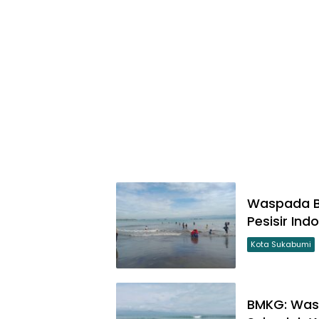
Waspada Ba
Pesisir Ind
Kota Sukabumi
BMKG: Wasp