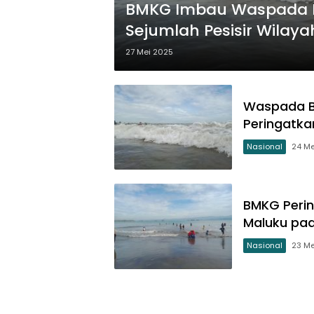
BMKG Imbau Waspada Ban
Sejumlah Pesisir Wilaya
27 Mei 2025
Waspada Ba
Peringatkan
Nasional
24 Me
BMKG Perin
Maluku pad
Nasional
23 Me