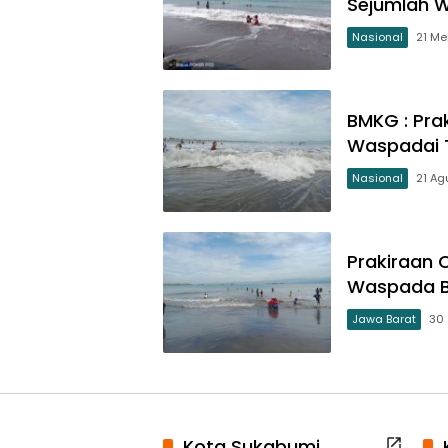
Sejumlah Wi
Nasional
21 Me
BMKG : Pra
Waspadai 
Nasional
21 Ag
Prakiraan 
Waspada Ba
Jawa Barat
30 
Kota Sukabumi