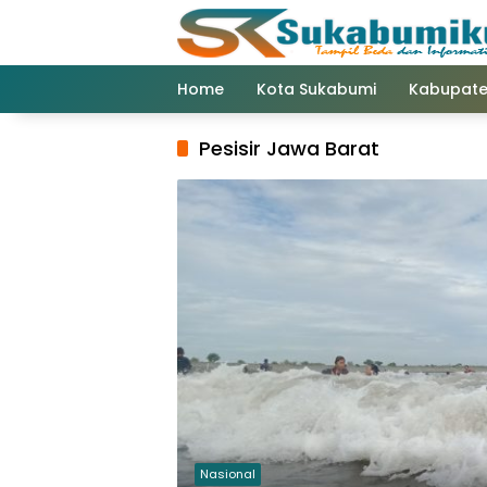
Langsung
ke
konten
Home
Kota Sukabumi
Kabupate
Pesisir Jawa Barat
Nasional