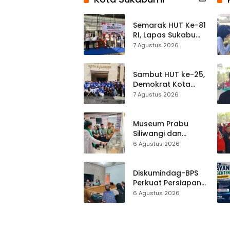
Semarak HUT Ke-81
RI, Lapas Sukabumi
Resmi Gelar Pekan
7 Agustus 2026
Olahraga dan
Lomba Tradisional
Sambut HUT ke-25,
Demokrat Kota
Sukabumi
7 Agustus 2026
Gelorakan
Gerakan Indonesia
ASRI Lewat Aksi
Museum Prabu
Bersih Masjid
Siliwangi dan
Agung
Museum Keramik
6 Agustus 2026
Al-Fath Punya
Gedung Baru,
Hampir 500 Koleksi
Diskumindag-BPS
Dipisahkan
Perkuat Persiapan
Sensus Ekonomi,
6 Agustus 2026
Pelaku Usaha
Sukabumi Diminta
Terbuka Beri Data