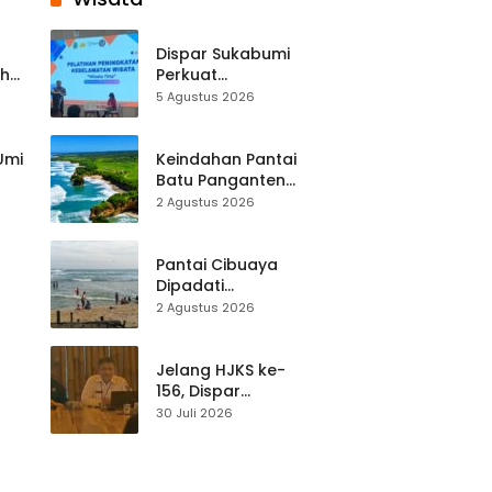
Dispar Sukabumi
ah
Perkuat
k
Keselamatan
5 Agustus 2026
Destinasi, SDM
Pariwisata Dibekali
Mitigasi hingga
 Umi
Keindahan Pantai
Teknik Evakuasi
Batu Panganten
Mulai Dilirik
2 Agustus 2026
Wisatawan Lokal
at
dan Luar Daerah
Pantai Cibuaya
Dipadati
Wisatawan,
2 Agustus 2026
Balawista Ingatkan
p di
Pengunjung Tetap
Waspada
Jelang HJKS ke-
156, Dispar
Kabupaten
30 Juli 2026
Sukabumi Perkuat
si
Promosi Wisata
Lewat Publikasi