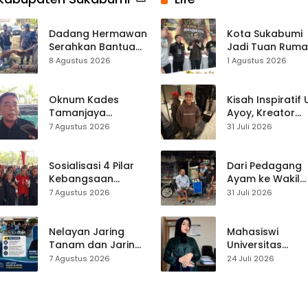
Dadang Hermawan
Kota Sukabumi
Serahkan Bantuan
Jadi Tuan Rum
Seragam
Kontes Batu Aki
8 Agustus 2026
1 Agustus 2026
Paskibraka
Nasional
Kecamatan
Ciracap
Oknum Kades
Kisah Inspiratif
Tamanjaya
Ayoy, Kreator
Terjerat Kasus
TikTok Asal
7 Agustus 2026
31 Juli 2026
Narkoba, Paoji
Sukabumi yang
Nurjaman Minta
Ubah Nasib Lew
Seleksi Calon
Live Streaming
Sosialisasi 4 Pilar
Dari Pedagang
Kades Diperketat
Kebangsaan
Ayam ke Wakil
Digelar di
Ketua DPRD, H.
7 Agustus 2026
31 Juli 2026
Jampangkulon,
Usep Kenang
Yulius Setiarto
Perjalanan Hidu
Tekankan
Pasar Cisaat
Nelayan Jaring
Mahasiswi
Pentingnya
Tanam dan Jaring
Universitas
Persatuan
Obor
Muhammadiyah
7 Agustus 2026
24 Juli 2026
Ujunggenteng
Sukabumi Raih
Sepakat Atur Zona
Juara II Kompeti
Penangkapan
Media