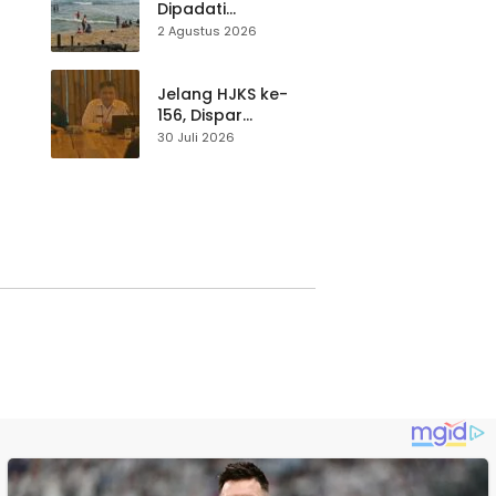
Dipadati
Wisatawan,
2 Agustus 2026
Balawista Ingatkan
p di
Pengunjung Tetap
Waspada
Jelang HJKS ke-
156, Dispar
Kabupaten
30 Juli 2026
Sukabumi Perkuat
si
Promosi Wisata
Lewat Publikasi
Digital