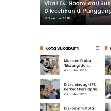
Viral! DJ Naomi dari S
Dilecehkan di Panggun
18 November 2025
Kota Sukabumi
Museum Prabu
Siliwangi dan
Museum Keramik
6 Agustus 2026
Al-Fath Punya
Gedung Baru,
Hampir 500 Koleksi
Diskumindag-BPS
Dipisahkan
Perkuat Persiapan
Sensus Ekonomi,
6 Agustus 2026
Pelaku Usaha
Sukabumi Diminta
Terbuka Beri Data
Diskominfo Kota