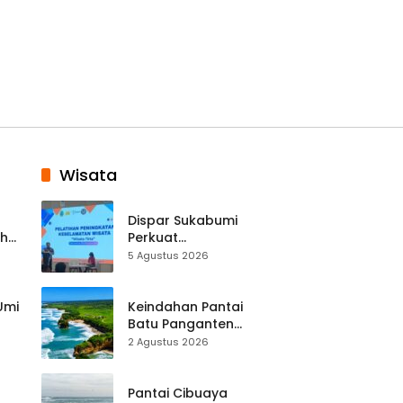
Wisata
Dispar Sukabumi
ah
Perkuat
k
Keselamatan
5 Agustus 2026
Destinasi, SDM
Pariwisata Dibekali
Mitigasi hingga
 Umi
Keindahan Pantai
Teknik Evakuasi
Batu Panganten
Mulai Dilirik
2 Agustus 2026
Wisatawan Lokal
at
dan Luar Daerah
Pantai Cibuaya