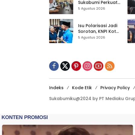
Sukabumi Perkuat
Satu Data
5 Agustus 2026
Indonesia,
Sinkronisasi Data
Kewilayahan
Isu Polarisasi Jadi
Dikebut
Sorotan, KNPI Kota
Sukabumi Ajak
5 Agustus 2026
Pemuda Perkuat
Nilai Kebangsaan
Indeks
Kode Etik
Privacy Policy
Sukabumiku@2024 by PT Mediaku Grup