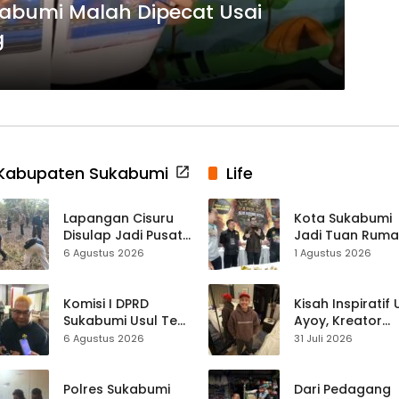
ukabumi Malah Dipecat Usai
g
Kabupaten Sukabumi
Life
Lapangan Cisuru
Kota Sukabumi
Disulap Jadi Pusat
Jadi Tuan Rum
Perayaan HUT RI,
Kontes Batu Aki
6 Agustus 2026
1 Agustus 2026
Mahasiswa KKM
Nasional
dan Warga
Satukan Tenaga
Komisi I DPRD
Kisah Inspiratif
Sukabumi Usul Tes
Ayoy, Kreator
Rambut Jadi
TikTok Asal
6 Agustus 2026
31 Juli 2026
Syarat Calon
Sukabumi yang
Kades di Pilkades
Ubah Nasib Lew
2027
Live Streaming
Polres Sukabumi
Dari Pedagang