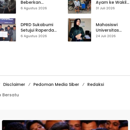
Beberkan
Ayam ke Wakil
Kronologi
Ketua DPRD, H.
6 Agustus 2026
31 Juli 2026
Diamankannya
Usep Kenang
Kades Tamanjaya
Perjalanan Hidu
dalam Kasus Sabu
Pasar Cisaat
DPRD Sukabumi
Mahasiswi
Setujui Raperda
Universitas
Disabilitas,
Muhammadiyah
6 Agustus 2026
24 Juli 2026
Perlindungan Hak
Sukabumi Raih
dan Akses Layanan
Juara II Kompeti
Diperkuat
Media
Pembelajaran
Digital Tingkat
Internasional
Disclaimer
Pedoman Media Siber
Redaksi
 Bersatu