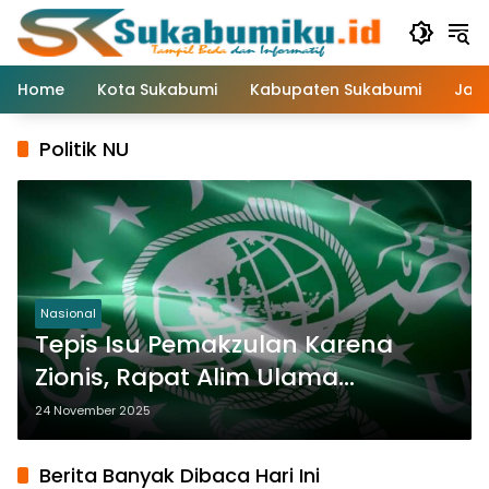
Langsung
ke
konten
Home
Kota Sukabumi
Kabupaten Sukabumi
Jaw
Politik NU
Nasional
Tepis Isu Pemakzulan Karena
Zionis, Rapat Alim Ulama
Tegaskan Gus Yahya Masih
24 November 2025
Ketum PBNU
Berita Banyak Dibaca Hari Ini