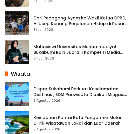
Streaming
31 Juli 2026
Dari Pedagang Ayam ke Wakil Ketua DPRD,
H. Usep Kenang Perjalanan Hidup di Pasar
Cisaat
31 Juli 2026
Mahasiswi Universitas Muhammadiyah
Sukabumi Raih Juara II Kompetisi Media
Pembelajaran Digital Tingkat Internasional
24 Juli 2026
Wisata
Dispar Sukabumi Perkuat Keselamatan
Destinasi, SDM Pariwisata Dibekali Mitigasi
hingga Teknik Evakuasi
5 Agustus 2026
Keindahan Pantai Batu Panganten Mulai
Dilirik Wisatawan Lokal dan Luar Daerah
2 Agustus 2026