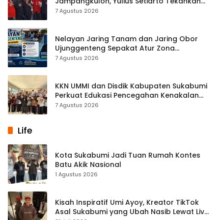
Jampangkulon, Yulius Setiarto Tekankan
Pentingnya Persatuan
7 Agustus 2026
Nelayan Jaring Tanam dan Jaring Obor
Ujunggenteng Sepakat Atur Zona
Penangkapan
7 Agustus 2026
KKN UMMI dan Disdik Kabupaten Sukabumi
Perkuat Edukasi Pencegahan Kenakalan
Remaja di SMPN 2 Tegalbuleud
7 Agustus 2026
Life
Kota Sukabumi Jadi Tuan Rumah Kontes
Batu Akik Nasional
1 Agustus 2026
Kisah Inspiratif Umi Ayoy, Kreator TikTok
Asal Sukabumi yang Ubah Nasib Lewat Live