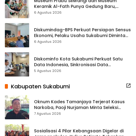
Museum Prabu Siliwangi dan Museum
Keramik Al-Fath Punya Gedung Baru,
Hampir 500 Koleksi Dipisahkan
6 Agustus 2026
Diskumindag-BPS Perkuat Persiapan Sensus
Ekonomi, Pelaku Usaha Sukabumi Diminta
Terbuka Beri Data
6 Agustus 2026
Diskominfo Kota Sukabumi Perkuat Satu
Data Indonesia, Sinkronisasi Data
Kewilayahan Dikebut
5 Agustus 2026
Kabupaten Sukabumi
Oknum Kades Tamanjaya Terjerat Kasus
Narkoba, Paoji Nurjaman Minta Seleksi
Calon Kades Diperketat
7 Agustus 2026
Sosialisasi 4 Pilar Kebangsaan Digelar di