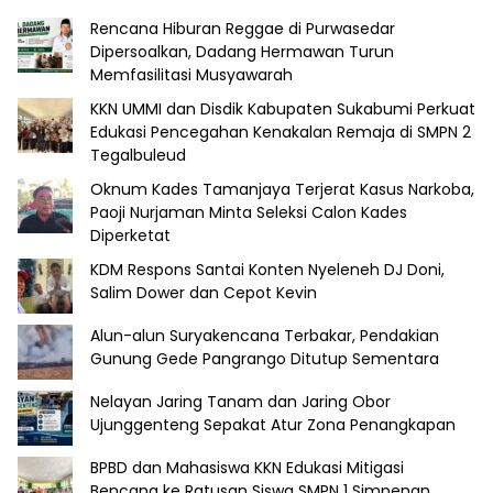
Rencana Hiburan Reggae di Purwasedar
Dipersoalkan, Dadang Hermawan Turun
Memfasilitasi Musyawarah
KKN UMMI dan Disdik Kabupaten Sukabumi Perkuat
Edukasi Pencegahan Kenakalan Remaja di SMPN 2
Tegalbuleud
Oknum Kades Tamanjaya Terjerat Kasus Narkoba,
Paoji Nurjaman Minta Seleksi Calon Kades
Diperketat
KDM Respons Santai Konten Nyeleneh DJ Doni,
Salim Dower dan Cepot Kevin
Alun-alun Suryakencana Terbakar, Pendakian
Gunung Gede Pangrango Ditutup Sementara
Nelayan Jaring Tanam dan Jaring Obor
Ujunggenteng Sepakat Atur Zona Penangkapan
BPBD dan Mahasiswa KKN Edukasi Mitigasi
Bencana ke Ratusan Siswa SMPN 1 Simpenan