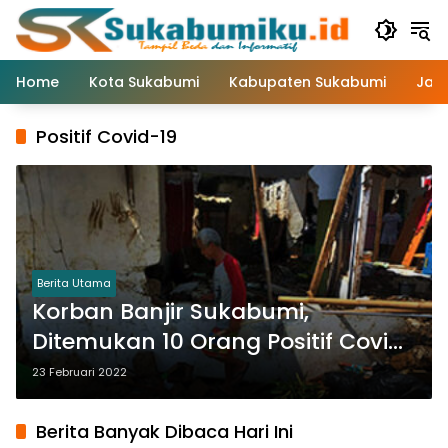
Langsung
ke
konten
Home
Kota Sukabumi
Kabupaten Sukabumi
Jaw
Positif Covid-19
Berita Utama
Korban Banjir Sukabumi,
Ditemukan 10 Orang Positif Covid-
19
23 Februari 2022
Berita Banyak Dibaca Hari Ini