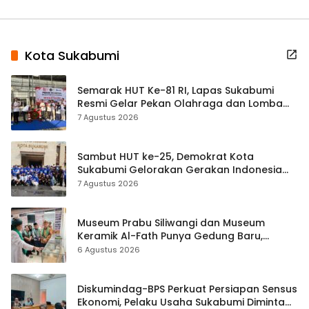
Kota Sukabumi
Semarak HUT Ke-81 RI, Lapas Sukabumi
Resmi Gelar Pekan Olahraga dan Lomba
Tradisional
7 Agustus 2026
Sambut HUT ke-25, Demokrat Kota
Sukabumi Gelorakan Gerakan Indonesia
ASRI Lewat Aksi Bersih Masjid Agung
7 Agustus 2026
Museum Prabu Siliwangi dan Museum
Keramik Al-Fath Punya Gedung Baru,
Hampir 500 Koleksi Dipisahkan
6 Agustus 2026
Diskumindag-BPS Perkuat Persiapan Sensus
Ekonomi, Pelaku Usaha Sukabumi Diminta