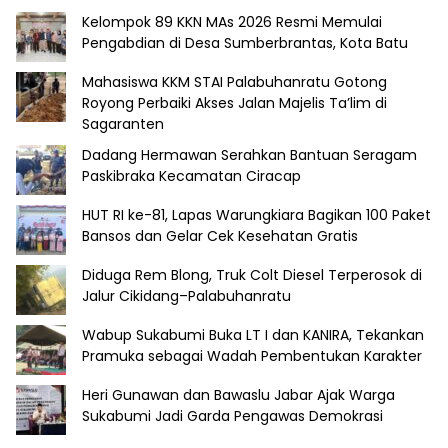
Kelompok 89 KKN MAs 2026 Resmi Memulai
Pengabdian di Desa Sumberbrantas, Kota Batu
Mahasiswa KKM STAI Palabuhanratu Gotong
Royong Perbaiki Akses Jalan Majelis Ta’lim di
Sagaranten
Dadang Hermawan Serahkan Bantuan Seragam
Paskibraka Kecamatan Ciracap
HUT RI ke-81, Lapas Warungkiara Bagikan 100 Paket
Bansos dan Gelar Cek Kesehatan Gratis
Diduga Rem Blong, Truk Colt Diesel Terperosok di
Jalur Cikidang–Palabuhanratu
Wabup Sukabumi Buka LT I dan KANIRA, Tekankan
Pramuka sebagai Wadah Pembentukan Karakter
Heri Gunawan dan Bawaslu Jabar Ajak Warga
Sukabumi Jadi Garda Pengawas Demokrasi