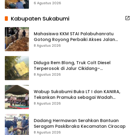
Terbuka Beri Data
6 Agustus 2026
Kabupaten Sukabumi
Mahasiswa KKM STAI Palabuhanratu
Gotong Royong Perbaiki Akses Jalan
Majelis Ta’lim di Sagaranten
8 Agustus 2026
Diduga Rem Blong, Truk Colt Diesel
Terperosok di Jalur Cikidang–
Palabuhanratu
8 Agustus 2026
Wabup Sukabumi Buka LT I dan KANIRA,
Tekankan Pramuka sebagai Wadah
Pembentukan Karakter
8 Agustus 2026
Dadang Hermawan Serahkan Bantuan
Seragam Paskibraka Kecamatan Ciracap
8 Agustus 2026