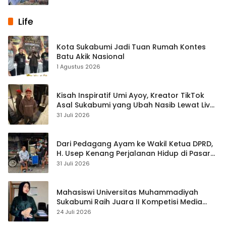
Life
Kota Sukabumi Jadi Tuan Rumah Kontes
Batu Akik Nasional
1 Agustus 2026
Kisah Inspiratif Umi Ayoy, Kreator TikTok
Asal Sukabumi yang Ubah Nasib Lewat Live
Streaming
31 Juli 2026
Dari Pedagang Ayam ke Wakil Ketua DPRD,
H. Usep Kenang Perjalanan Hidup di Pasar
Cisaat
31 Juli 2026
Mahasiswi Universitas Muhammadiyah
Sukabumi Raih Juara II Kompetisi Media
Pembelajaran Digital Tingkat Internasional
24 Juli 2026