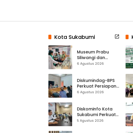
Kota Sukabumi
Museum Prabu
Siliwangi dan
Museum Keramik
6 Agustus 2026
Al-Fath Punya
Gedung Baru,
Hampir 500 Koleksi
Diskumindag-BPS
Dipisahkan
Perkuat Persiapan
Sensus Ekonomi,
6 Agustus 2026
Pelaku Usaha
Sukabumi Diminta
Terbuka Beri Data
Diskominfo Kota
Sukabumi Perkuat
Satu Data
5 Agustus 2026
Indonesia,
Sinkronisasi Data