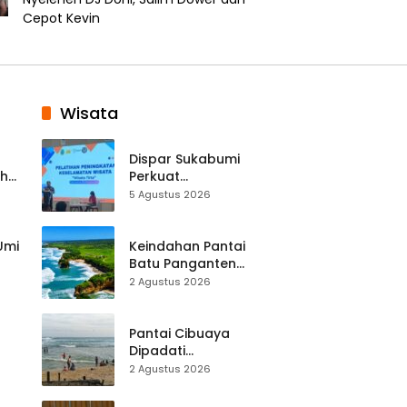
Cepot Kevin
Wisata
Dispar Sukabumi
ah
Perkuat
k
Keselamatan
5 Agustus 2026
Destinasi, SDM
Pariwisata Dibekali
Mitigasi hingga
 Umi
Keindahan Pantai
Teknik Evakuasi
Batu Panganten
Mulai Dilirik
2 Agustus 2026
Wisatawan Lokal
at
dan Luar Daerah
Pantai Cibuaya
Dipadati
Wisatawan,
2 Agustus 2026
Balawista Ingatkan
p di
Pengunjung Tetap