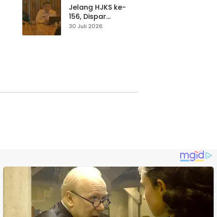
Waspada
Jelang HJKS ke-
156, Dispar
Kabupaten
30 Juli 2026
Sukabumi Perkuat
si
Promosi Wisata
Lewat Publikasi
Digital