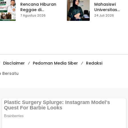
Pasar Cisaat
Rencana Hiburan
Mahasiswi
Reggae di
Universitas
Purwasedar
Muhammadiyah
7 Agustus 2026
24 Juli 2026
Dipersoalkan,
Sukabumi Raih
Dadang Hermawan
Juara II Kompeti
Turun Memfasilitasi
Media
Musyawarah
Pembelajaran
Digital Tingkat
Internasional
Disclaimer
Pedoman Media Siber
Redaksi
 Bersatu