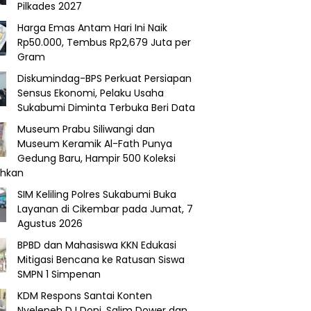
Pilkades 2027
Harga Emas Antam Hari Ini Naik
Rp50.000, Tembus Rp2,679 Juta per
Gram
Diskumindag-BPS Perkuat Persiapan
Sensus Ekonomi, Pelaku Usaha
Sukabumi Diminta Terbuka Beri Data
Museum Prabu Siliwangi dan
Museum Keramik Al-Fath Punya
Gedung Baru, Hampir 500 Koleksi
ahkan
SIM Keliling Polres Sukabumi Buka
Layanan di Cikembar pada Jumat, 7
Agustus 2026
BPBD dan Mahasiswa KKN Edukasi
Mitigasi Bencana ke Ratusan Siswa
SMPN 1 Simpenan
KDM Respons Santai Konten
Nyeleneh DJ Doni, Salim Dower dan