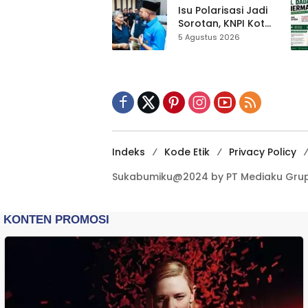
Kewilayahan
Isu Polarisasi Jadi
Dikebut
Sorotan, KNPI Kota
Sukabumi Ajak
5 Agustus 2026
Pemuda Perkuat
Nilai Kebangsaan
Indeks
Kode Etik
Privacy Policy
Sukabumiku@2024 by PT Mediaku Grup