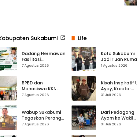
Kabupaten Sukabumi
Life
Dadang Hermawan
Kota Sukabumi
Fasilitasi
Jadi Tuan Rum
Pembentukan
Kontes Batu Aki
7 Agustus 2026
1 Agustus 2026
Asosiasi Penyadap,
Nasional
Dorong 400
Pekerja Dapat
BPBD dan
Kisah Inspiratif
Perlindungan BPJS
Mahasiswa KKN
Ayoy, Kreator
Edukasi Mitigasi
TikTok Asal
7 Agustus 2026
31 Juli 2026
Bencana ke
Sukabumi yang
Ratusan Siswa
Ubah Nasib Lew
SMPN 1 Simpenan
Live Streaming
Wabup Sukabumi
Dari Pedagang
Tegaskan Perang
Ayam ke Wakil
terhadap Narkoba
Ketua DPRD, H.
7 Agustus 2026
31 Juli 2026
Usai Dugaan Kades
Usep Kenang
Terlibat
Perjalanan Hidu