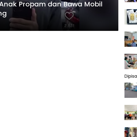
u Anak Propam dan Bawa Mobil
ng
Dipis