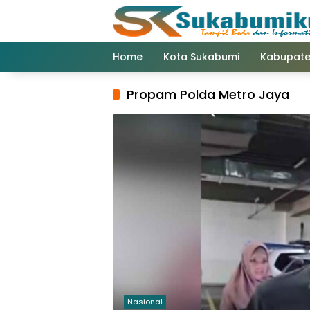
Langsung
ke
konten
Home
Kota Sukabumi
Kabupate
Propam Polda Metro Jaya
Nasional