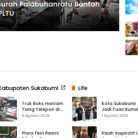
 Lurah Palabuhanratu Bantah
 PLTU
Kabupaten Sukabumi
Life
Truk Boks Hantam
Kota Sukabumi
Tiang Telepon di
Jadi Tuan Rum
Jampangkulon,
Kontes Batu Aki
9 Agustus 2026
1 Agustus 2026
Jadi Kecelakaan
Nasional
Ketiga di Titik yang
Sama
Plara Fest Resmi
Kisah Inspiratif