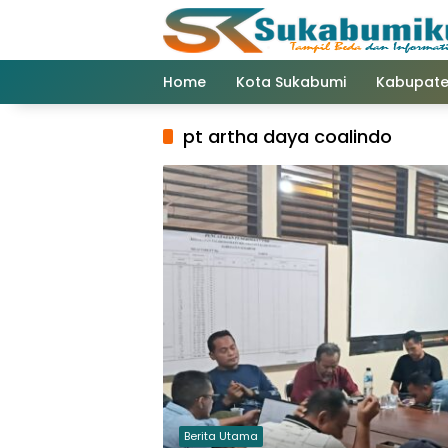
Langsung
ke
konten
Home
Kota Sukabumi
Kabupate
pt artha daya coalindo
Berita Utama