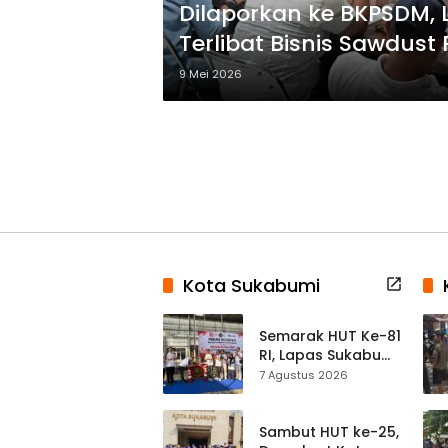
Dilaporkan ke BKPSDM,
Terlibat Bisnis Sawdust
9 Mei 2026
Kota Sukabumi
Semarak HUT Ke-81
RI, Lapas Sukabumi
Resmi Gelar Pekan
7 Agustus 2026
Olahraga dan
Lomba Tradisional
Sambut HUT ke-25,