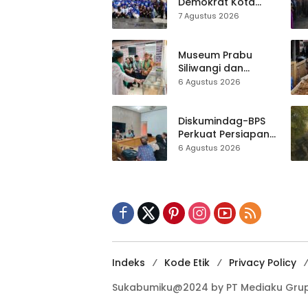
Demokrat Kota
Sukabumi
7 Agustus 2026
Gelorakan
Gerakan Indonesia
ASRI Lewat Aksi
Museum Prabu
Bersih Masjid
Siliwangi dan
Agung
Museum Keramik
6 Agustus 2026
Al-Fath Punya
Gedung Baru,
Hampir 500 Koleksi
Diskumindag-BPS
Dipisahkan
Perkuat Persiapan
Sensus Ekonomi,
6 Agustus 2026
Pelaku Usaha
Sukabumi Diminta
Terbuka Beri Data
Indeks
Kode Etik
Privacy Policy
Sukabumiku@2024 by PT Mediaku Grup