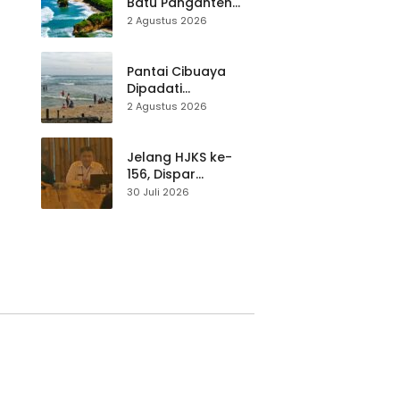
Teknik Evakuasi
Batu Panganten
Mulai Dilirik
2 Agustus 2026
Wisatawan Lokal
at
dan Luar Daerah
Pantai Cibuaya
Dipadati
Wisatawan,
2 Agustus 2026
Balawista Ingatkan
p di
Pengunjung Tetap
Waspada
Jelang HJKS ke-
156, Dispar
Kabupaten
30 Juli 2026
Sukabumi Perkuat
si
Promosi Wisata
Lewat Publikasi
Digital