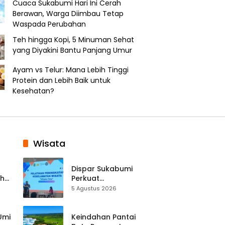
Cuaca Sukabumi Hari Ini Cerah
Berawan, Warga Diimbau Tetap
Waspada Perubahan
Teh hingga Kopi, 5 Minuman Sehat
yang Diyakini Bantu Panjang Umur
Ayam vs Telur: Mana Lebih Tinggi
Protein dan Lebih Baik untuk
Kesehatan?
Wisata
Dispar Sukabumi
ah
Perkuat
k
Keselamatan
5 Agustus 2026
Destinasi, SDM
Pariwisata Dibekali
Mitigasi hingga
 Umi
Keindahan Pantai