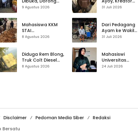
Dibuka, Dorong
Ayoy, Kreator
Pariwisata dan
TikTok Asal
9 Agustus 2026
31 Juli 2026
UMKM Sukabumi
Sukabumi yang
Ubah Nasib Lew
Live Streaming
Mahasiswa KKM
Dari Pedagang
STAI
Ayam ke Wakil
Palabuhanratu
Ketua DPRD, H.
8 Agustus 2026
31 Juli 2026
Gotong Royong
Usep Kenang
Perbaiki Akses
Perjalanan Hidu
Jalan Majelis Ta’lim
Pasar Cisaat
Diduga Rem Blong,
Mahasiswi
di Sagaranten
Truk Colt Diesel
Universitas
Terperosok di Jalur
Muhammadiyah
8 Agustus 2026
24 Juli 2026
Cikidang–
Sukabumi Raih
Palabuhanratu
Juara II Kompeti
Media
Pembelajaran
Digital Tingkat
Internasional
Disclaimer
Pedoman Media Siber
Redaksi
 Bersatu